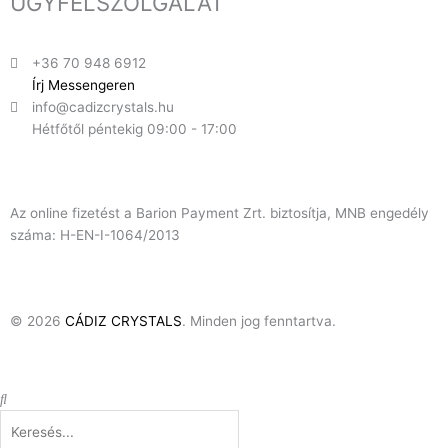
ÜGYFÉLSZOLGÁLAT
+36 70 948 6912
Írj Messengeren
info@cadizcrystals.hu
Hétfőtől péntekig 09:00 - 17:00
Az online fizetést a Barion Payment Zrt. biztosítja, MNB engedély
száma: H-EN-I-1064/2013
© 2026
CÁDIZ CRYSTALS
. Minden jog fenntartva.
Keresés