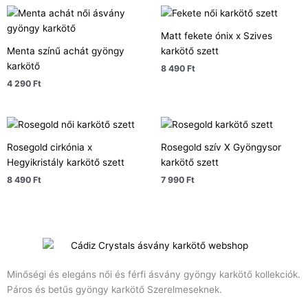
Matt fekete ónix x Szives
Menta színű achát gyöngy
karkötő szett
karkötő
8 490
Ft
4 290
Ft
Rosegold cirkónia x
Rosegold szív X Gyöngysor
Hegyikristály karkötő szett
karkötő szett
8 490
Ft
7 990
Ft
Minőségi és elegáns női és férfi ásvány gyöngy karkötő kollekciók.
Páros és betűs gyöngy karkötő Szerelmeseknek.