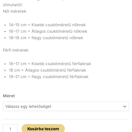
útmutatót:
Női méretek:
14–15 cm = Kisebb csuklóméretű nőknek
16–17 cm = Átlagos csuklóméretű nőknek
18–19 cm = Nagy csuklóméretű nőknek
Férfi méretek:
16–17 cm = Kisebb csuklóméretű férfiaknak
18 cm = Átlagos csuklóméretű férfiaknak
19–21 cm = Nagy csuklóméretű férfiaknak
Mentazöld
Méret
x
Roppantott
hegyikristály
karkötő
szett
Kosárba teszem