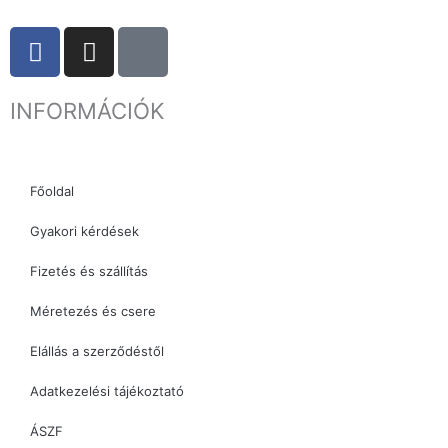
F
I
T
a
n
i
c
s
k
INFORMÁCIÓK
e
t
t
b
a
o
o
g
k
o
r
Főoldal
k
a
Gyakori kérdések
m
Fizetés és szállítás
Méretezés és csere
Elállás a szerződéstől
Adatkezelési tájékoztató
ÁSZF