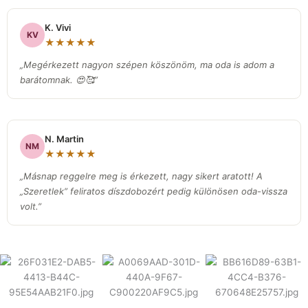
K. Vivi
KV
★★★★★
„Megérkezett nagyon szépen köszönöm, ma oda is adom a
barátomnak. 😍🥰”
N. Martin
NM
★★★★★
„Másnap reggelre meg is érkezett, nagy sikert aratott! A
„Szeretlek” feliratos díszdobozért pedig különösen oda-vissza
volt.
”