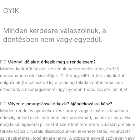
GYIK
Minden kérdésre válaszolnuk, a
döntésben nem vagy egyedül.
Mennyi idő alatt érkezik meg a rendelésem?
Minden karkötőt kézzel készítünk megrendelés után, és 1–3
munkanapon belül kiszállítjuk. GLS vagy MPL futárszolgálattal
dolgozunk (te választod ki) a csomag feladása után emailben
értesítünk a csomagszámról, így nyomon tudod követni az útját.
Milyen csomagolással érkezik? Ajándékozásra kész?
Minden rendelés ajándékra kész arany vagy ezüst dísztasakban
érkezik, neked ezzel már nem lesz problémád, nálunk ez alap. Ha
még különlegesebb pillanatot szeretnél teremteni, válaszd prémium
fekete Cádiz Crystals díszdobozunkat: levehető tetős, velúrozott
szivacsbetéttel, logónkkal ellátva. A dobozra egyedi szöveget vagy