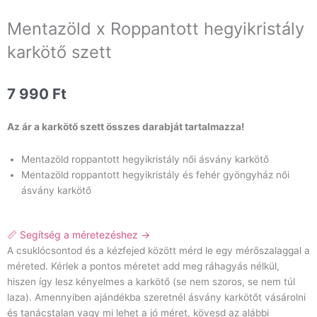
Mentazöld x Roppantott hegyikristály
karkötő szett
7 990
Ft
Az ár a karkötő szett összes darabját tartalmazza!
Mentazöld roppantott hegyikristály női ásvány karkötő
Mentazöld roppantott hegyikristály és fehér gyöngyház női
ásvány karkötő
📏 Segítség a méretezéshez →
A csuklócsontod és a kézfejed között mérd le egy mérőszalaggal a
méreted. Kérlek a pontos méretet add meg ráhagyás nélkül,
hiszen így lesz kényelmes a karkötő (se nem szoros, se nem túl
laza). Amennyiben ajándékba szeretnél ásvány karkötőt vásárolni
és tanácstalan vagy mi lehet a jó méret, kövesd az alábbi