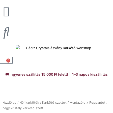
Skip
to
content
0
Kosár
🚚 Ingyenes szállítás 15.000 Ft felett! | 1–3 napos kiszállítás
Kezdőlap
/
Női karkötők
/
Karkötő szettek
/ Mentazöld x Roppantott
hegyikristály karkötő szett