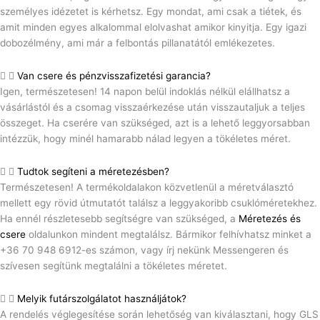
személyes idézetet is kérhetsz. Egy mondat, ami csak a tiétek, és
amit minden egyes alkalommal elolvashat amikor kinyitja. Egy igazi
dobozélmény, ami már a felbontás pillanatától emlékezetes.
Van csere és pénzvisszafizetési garancia?
Igen, természetesen! 14 napon belül indoklás nélkül elállhatsz a
vásárlástól és a csomag visszaérkezése után visszautaljuk a teljes
összeget. Ha cserére van szükséged, azt is a lehető leggyorsabban
intézzük, hogy minél hamarabb nálad legyen a tökéletes méret.
Tudtok segíteni a méretezésben?
Természetesen! A termékoldalakon közvetlenül a méretválasztó
mellett egy rövid útmutatót találsz a leggyakoribb csuklóméretekhez.
Ha ennél részletesebb segítségre van szükséged, a
Méretezés és
csere
oldalunkon mindent megtalálsz. Bármikor felhívhatsz minket a
+36 70 948 6912-es számon, vagy írj nekünk Messengeren és
szívesen segítünk megtalálni a tökéletes méretet.
Melyik futárszolgálatot használjátok?
A rendelés véglegesítése során lehetőség van kiválasztani, hogy GLS