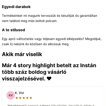
Egyedi darabok
Termékeinket mi magunk tervezzük és készítjük és garantáltan
nem találod meg más boltok polcain.
A te stílusod
Egy apró változtatás vagy teljesen egyedi elképzelés? Megoldjuk,
csak írj nekünk és közösen és alkossuk meg.
Akik már viselik
Már 4 story highlight betelt az Instán
több száz boldog vásárló
visszajelzésével. ❤️
K. Vivi
KV
★★★★★
„Megérkezett nagyon szépen köszönöm, ma oda is adom a