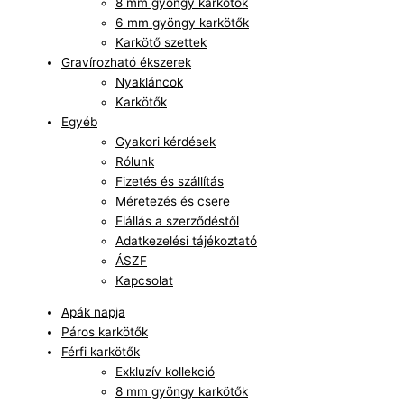
8 mm gyöngy karkötők
6 mm gyöngy karkötők
Karkötő szettek
Gravírozható ékszerek
Nyakláncok
Karkötők
Egyéb
Gyakori kérdések
Rólunk
Fizetés és szállítás
Méretezés és csere
Elállás a szerződéstől
Adatkezelési tájékoztató
ÁSZF
Kapcsolat
Apák napja
Páros karkötők
Férfi karkötők
Exkluzív kollekció
8 mm gyöngy karkötők