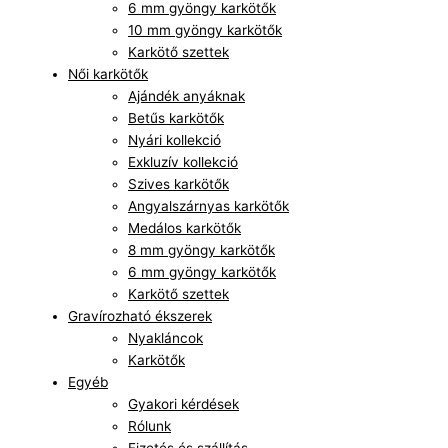
6 mm gyöngy karkötők
10 mm gyöngy karkötők
Karkötő szettek
Női karkötők
Ajándék anyáknak
Betűs karkötők
Nyári kollekció
Exkluzív kollekció
Szives karkötők
Angyalszárnyas karkötők
Medálos karkötők
8 mm gyöngy karkötők
6 mm gyöngy karkötők
Karkötő szettek
Gravírozható ékszerek
Nyakláncok
Karkötők
Egyéb
Gyakori kérdések
Rólunk