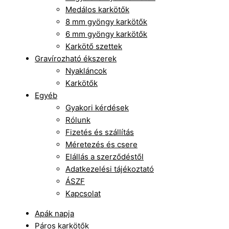
Medálos karkötők
8 mm gyöngy karkötők
6 mm gyöngy karkötők
Karkötő szettek
Gravírozható ékszerek
Nyakláncok
Karkötők
Egyéb
Gyakori kérdések
Rólunk
Fizetés és szállítás
Méretezés és csere
Elállás a szerződéstől
Adatkezelési tájékoztató
ÁSZF
Kapcsolat
Apák napja
Páros karkötők