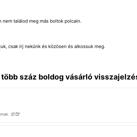
n nem találod meg más boltok polcain.
juk, csak írj nekünk és közösen és alkossuk meg.
n több száz boldog vásárló visszajelzé
nak. 😍🥰”