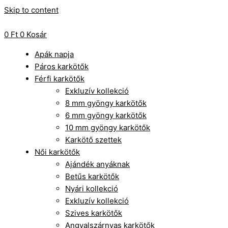
Skip to content
0
Ft
0
Kosár
Apák napja
Páros karkötők
Férfi karkötők
Exkluzív kollekció
8 mm gyöngy karkötők
6 mm gyöngy karkötők
10 mm gyöngy karkötők
Karkötő szettek
Női karkötők
Ajándék anyáknak
Betűs karkötők
Nyári kollekció
Exkluzív kollekció
Szives karkötők
Angyalszárnyas karkötők