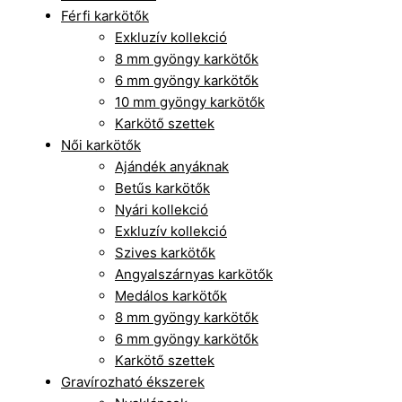
Férfi karkötők
Exkluzív kollekció
8 mm gyöngy karkötők
6 mm gyöngy karkötők
10 mm gyöngy karkötők
Karkötő szettek
Női karkötők
Ajándék anyáknak
Betűs karkötők
Nyári kollekció
Exkluzív kollekció
Szives karkötők
Angyalszárnyas karkötők
Medálos karkötők
8 mm gyöngy karkötők
6 mm gyöngy karkötők
Karkötő szettek
Gravírozható ékszerek