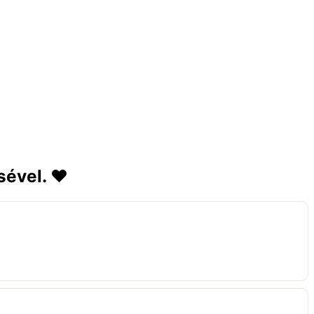
sével. ❤️