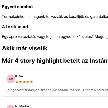
Egyedi darabok
Termékeinket mi magunk tervezzük és készítjük és garantálta
A te stílusod
Egy apró változtatás vagy teljesen egyedi elképzelés? Megold
Akik már viselik
Már 4 story highlight betelt az Instá
K. Vivi
KV
★★★★★
„Megérkezett nagyon szépen köszönöm, ma oda is adom a barátom
N. Martin