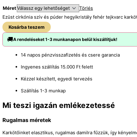
Méret
Törlés
Ezüst cirkónia szív és púder hegyikristály fehér tejkvarc kar
Kosárba teszem
🚚
A rendeléseket 1-3 munkanapon belül kiszállítjuk!
14 napos pénzvisszafizetés és csere garancia
Ingyenes szállítás 15.000 Ft felett
Kézzel készített, egyedi tervezés
Szállítás 1-3 munkap
Mi teszi igazán emlékezetessé
Rugalmas méretek
Karkötőinket elasztikus, rugalmas damilra fűzzük, így kényel