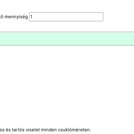
kötő mennyiség
mes és tartós viselet minden csuklóméreten.