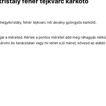
ristály fehér tejkvarc karkötő
hegyikristály, fehér tejkvarc női ásvány gyöngyös karkötő.
gal a méreted. Kérlek a pontos méretet add meg ráhagyás nélkül
rolni és tanácstalan vagy mi lehet a jó méret, kövesd az alábbi