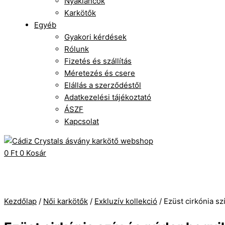
Nyakláncok
Karkötők
Egyéb
Gyakori kérdések
Rólunk
Fizetés és szállítás
Méretezés és csere
Elállás a szerződéstől
Adatkezelési tájékoztató
ÁSZF
Kapcsolat
0
Ft
0
Kosár
Kezdőlap
/
Női karkötők
/
Exkluzív kollekció
/ Ezüst cirkónia sz