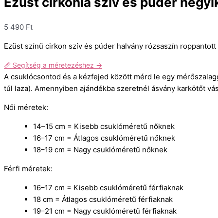
Ezüst cirkónia szív és púder hegyik
5 490
Ft
Ezüst színű cirkon szív és púder halvány rózsaszín roppantott 
📏 Segítség a méretezéshez →
A csuklócsontod és a kézfejed között mérd le egy mérőszalag
túl laza). Amennyiben ajándékba szeretnél ásvány karkötőt vásá
Női méretek:
14–15 cm = Kisebb csuklóméretű nőknek
16–17 cm = Átlagos csuklóméretű nőknek
18–19 cm = Nagy csuklóméretű nőknek
Férfi méretek:
16–17 cm = Kisebb csuklóméretű férfiaknak
18 cm = Átlagos csuklóméretű férfiaknak
19–21 cm = Nagy csuklóméretű férfiaknak