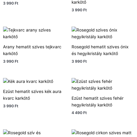
karkötő
3 990
Ft
3 990
Ft
Arany hematit szives tejkvarc
Rosegold hematit szives ónix
karkötő
és hegyikristály karkötő
3 990
Ft
3 990
Ft
Ezüst hematit szives kék aura
kvarc karkötő
Ezüst hematit szives fehér
hegyikristály karkötő
3 990
Ft
4 490
Ft