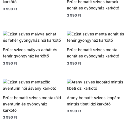
karkötő
Ezüst hematit szives barack
achát és gyöngyház karkötő
3 990
Ft
3 990
Ft
Ezüst szives mályva achát és
Ezüst hematit szives menta
fehér gyöngyház karkötő
achát és gyöngyház karkötő
3 990
Ft
3 990
Ft
Ezüst hematit szives mentazöld
Arany hematit szives leopárd
aventurin és gyöngyház
mintás tibeti dzi karkötő
karkötő
3 990
Ft
3 990
Ft