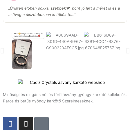
„Úristen élőben sokkal szebbek💖, pont jó lett a méret is és a
szöveg a díszdobozban is tökéletes!”
Minőségi és elegáns női és férfi ásvány gyöngy karkötő kollekciók.
Páros és betűs gyöngy karkötő Szerelmeseknek.
F
I
T
a
n
i