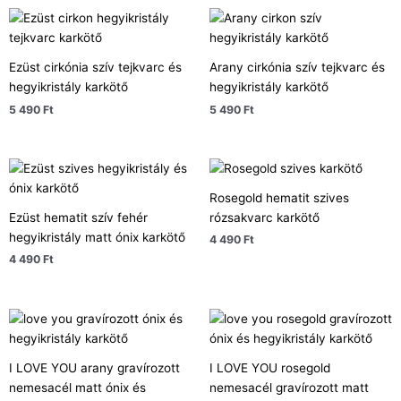
Ezüst cirkónia szív tejkvarc és
Arany cirkónia szív tejkvarc és
hegyikristály karkötő
hegyikristály karkötő
5 490
Ft
5 490
Ft
Rosegold hematit szives
Ezüst hematit szív fehér
rózsakvarc karkötő
hegyikristály matt ónix karkötő
4 490
Ft
4 490
Ft
I LOVE YOU arany gravírozott
I LOVE YOU rosegold
nemesacél matt ónix és
nemesacél gravírozott matt