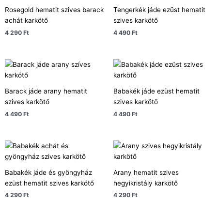
Rosegold hematit szives barack
Tengerkék jáde ezüst hematit
achát karkötő
szives karkötő
4 290
Ft
4 490
Ft
Barack jáde arany hematit
Babakék jáde ezüst hematit
szives karkötő
szives karkötő
4 490
Ft
4 490
Ft
Babakék jáde és gyöngyház
Arany hematit szives
ezüst hematit szives karkötő
hegyikristály karkötő
4 290
Ft
4 290
Ft