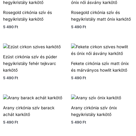
Rosegold cirkónia szív és
Rosegold cirkónia szív és
hegyikristály karkötő
hegyikristály matt ónix karkötő
5 490
Ft
5 490
Ft
Ezüst cirkónia szív és púder
hegyikristály fehér tejkvarc
Fekete cirkónia szív matt ónix
karkötő
és márványos howlit karkötő
5 490
Ft
5 490
Ft
Arany cirkónia szív barack
Arany cirkónia szív ónix
achát karkötő
hegyikristály karkötő
5 490
Ft
5 490
Ft