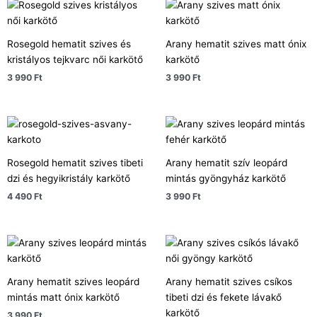
Rosegold hematit szives és
Arany hematit szives matt ónix
kristályos tejkvarc női karkötő
karkötő
3 990
Ft
3 990
Ft
Rosegold hematit szives tibeti
Arany hematit szív leopárd
dzi és hegyikristály karkötő
mintás gyöngyház karkötő
4 490
Ft
3 990
Ft
Arany hematit szives leopárd
Arany hematit szives csíkos
mintás matt ónix karkötő
tibeti dzi és fekete lávakő
karkötő
3 990
Ft