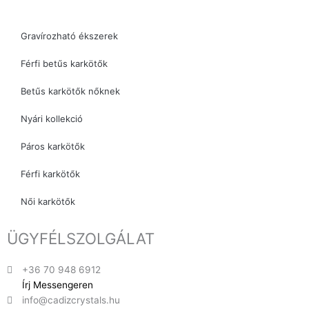
Gravírozható ékszerek
Férfi betűs karkötők
Betűs karkötők nőknek
Nyári kollekció
Páros karkötők
Férfi karkötők
Női karkötők
ÜGYFÉLSZOLGÁLAT
+36 70 948 6912
Írj Messengeren
info@cadizcrystals.hu