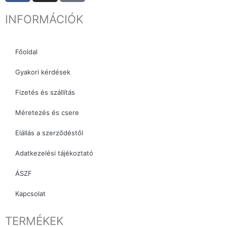
c
s
k
INFORMÁCIÓK
e
t
t
b
a
o
o
g
k
Főoldal
o
r
k
a
Gyakori kérdések
m
Fizetés és szállítás
Méretezés és csere
Elállás a szerződéstől
Adatkezelési tájékoztató
ÁSZF
Kapcsolat
TERMÉKEK