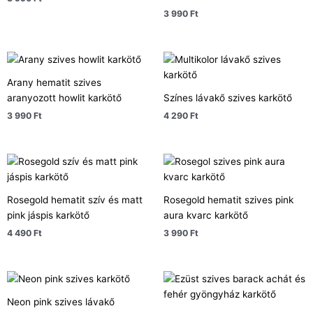
3 990
Ft
Arany hematit szives
aranyozott howlit karkötő
Színes lávakő szives karkötő
3 990
Ft
4 290
Ft
Rosegold hematit szív és matt
Rosegold hematit szives pink
pink jáspis karkötő
aura kvarc karkötő
4 490
Ft
3 990
Ft
Neon pink szives lávakő