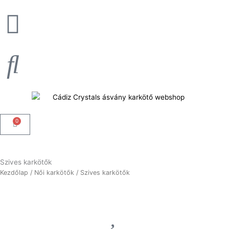
Skip
to
content
0
Kosár
Szives karkötők
Kezdőlap
/
Női karkötők
/ Szives karkötők