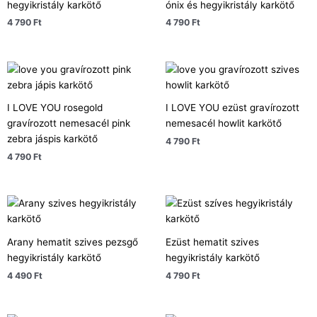
hegyikristály karkötő
ónix és hegyikristály karkötő
4 790
Ft
4 790
Ft
I LOVE YOU rosegold
I LOVE YOU ezüst gravírozott
gravírozott nemesacél pink
nemesacél howlit karkötő
zebra jáspis karkötő
4 790
Ft
4 790
Ft
Arany hematit szives pezsgő
Ezüst hematit szives
hegyikristály karkötő
hegyikristály karkötő
4 490
Ft
4 790
Ft