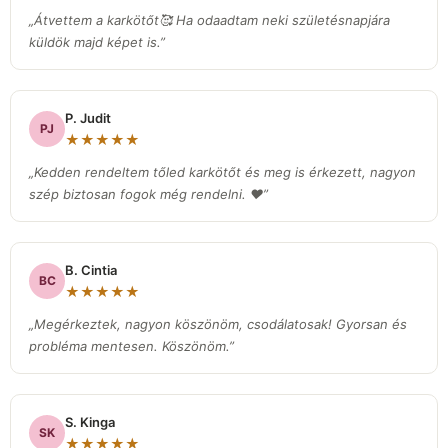
„Átvettem a karkötőt🥰 Ha odaadtam neki születésnapjára
küldök majd képet is.”
P. Judit
PJ
★★★★★
„Kedden rendeltem tőled karkötőt és meg is érkezett, nagyon
szép biztosan fogok még rendelni. ❤️”
B. Cintia
BC
★★★★★
„Megérkeztek, nagyon köszönöm, csodálatosak! Gyorsan és
probléma mentesen. Köszönöm.”
S. Kinga
SK
★★★★★