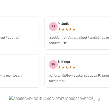
P. Judit
PJ
★★★★★
jd képet is.”
„Kedden rendeltem tőled karkötőt és m
rendelni. ❤️”
S. Kinga
SK
★★★★★
léma mentesen.
„Úristen élőben sokkal szebbek💖, pont 
tökéletes!”