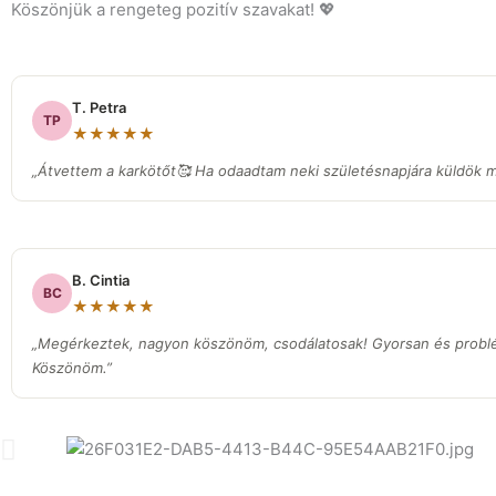
Köszönjük a rengeteg pozitív szavakat! 💖
T. Petra
TP
★★★★★
„Átvettem a karkötőt🥰 Ha odaadtam neki születésnapjára küldök ma
B. Cintia
BC
★★★★★
„Megérkeztek, nagyon köszönöm, csodálatosak! Gyorsan és prob
Köszönöm.”