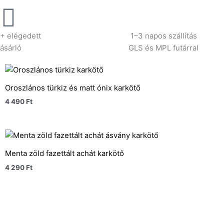
+ elégedett
1–3 napos szállítás
ásárló
GLS és MPL futárral
Oroszlános türkiz és matt ónix karkötő
4 490
Ft
Menta zöld fazettált achát karkötő
4 290
Ft