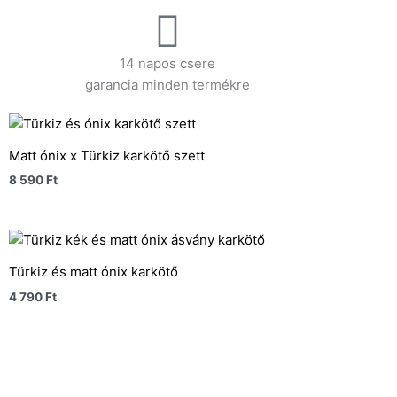
14 napos csere
garancia minden termékre
Matt ónix x Türkiz karkötő szett
8 590
Ft
Türkiz és matt ónix karkötő
4 790
Ft