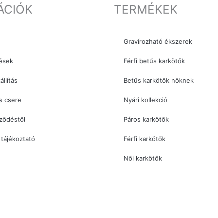
ÁCIÓK
TERMÉKEK
Gravírozható ékszerek
ések
Férfi betűs karkötők
állítás
Betűs karkötők nőknek
s csere
Nyári kollekció
rződéstől
Páros karkötők
 tájékoztató
Férfi karkötők
Női karkötők