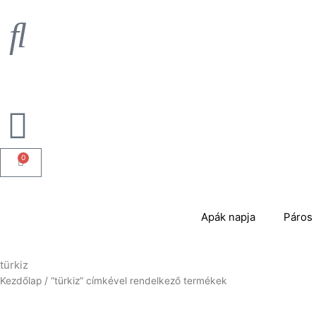
Skip
to
content
0
Kosár
Apák napja
Páros 
türkiz
Kezdőlap
/ “türkiz” címkével rendelkező termékek