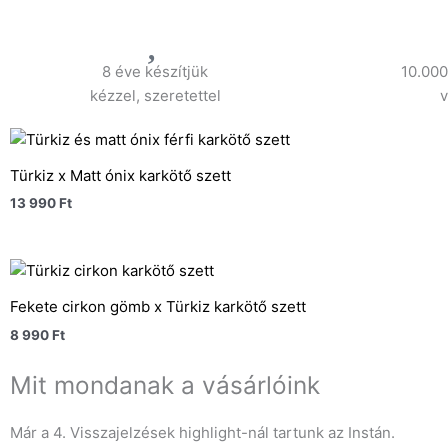
8 éve készítjük
10.000
kézzel, szeretettel
v
Türkiz x Matt ónix karkötő szett
13 990
Ft
Fekete cirkon gömb x Türkiz karkötő szett
8 990
Ft
Mit mondanak a vásárlóink
Már a 4. Visszajelzések highlight-nál tartunk az Instán.