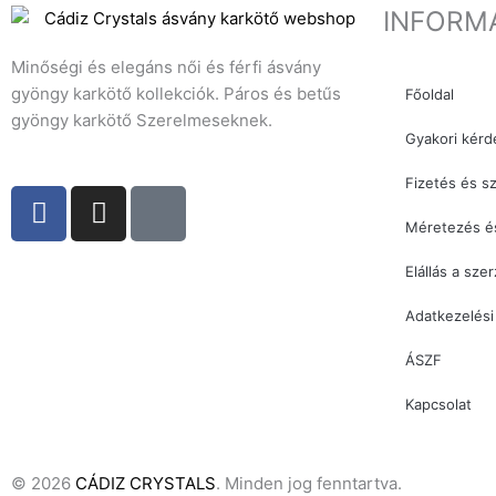
INFORM
Minőségi és elegáns női és férfi ásvány
gyöngy karkötő kollekciók. Páros és betűs
Főoldal
gyöngy karkötő Szerelmeseknek.
Gyakori kérd
Fizetés és sz
F
I
T
a
n
i
Méretezés é
c
s
k
Elállás a sze
e
t
t
b
a
o
Adatkezelési
o
g
k
o
r
ÁSZF
k
a
Kapcsolat
m
© 2026
CÁDIZ CRYSTALS
. Minden jog fenntartva.