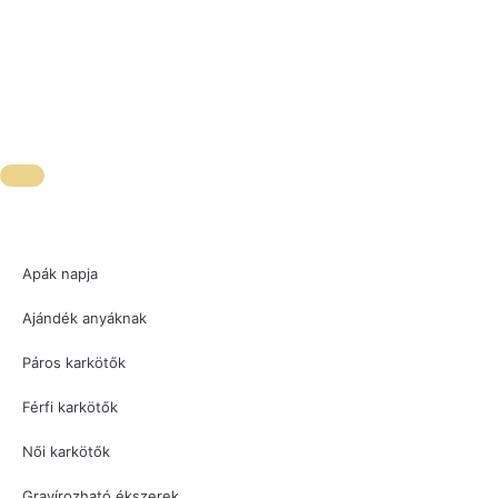
Apák napja
Ajándék anyáknak
Páros karkötők
Férfi karkötők
Női karkötők
Gravírozható ékszerek