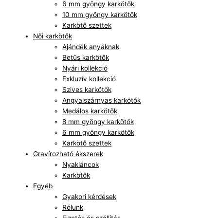
6 mm gyöngy karkötők
10 mm gyöngy karkötők
Karkötő szettek
Női karkötők
Ajándék anyáknak
Betűs karkötők
Nyári kollekció
Exkluzív kollekció
Szives karkötők
Angyalszárnyas karkötők
Medálos karkötők
8 mm gyöngy karkötők
6 mm gyöngy karkötők
Karkötő szettek
Gravírozható ékszerek
Nyakláncok
Karkötők
Egyéb
Gyakori kérdések
Rólunk