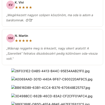
K. Vivi
KV
★★★★★
„Megérkezett nagyon szépen köszönöm, ma oda is adom a
barátomnak. 😍🥰”
N. Martin
NM
★★★★★
„Másnap reggelre meg is érkezett, nagy sikert aratott! A
„Szeretlek” feliratos díszdobozért pedig különösen oda-vissza
volt.
”