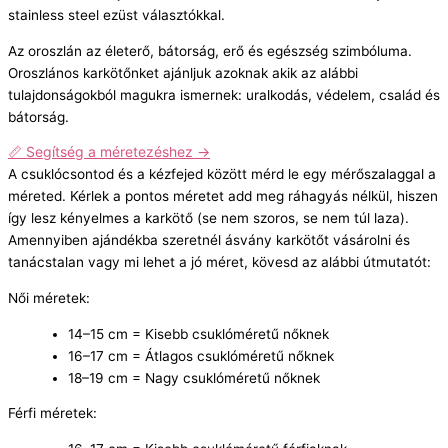
stainless steel ezüst választókkal.
Az oroszlán az életerő, bátorság, erő és egészség szimbóluma.
Oroszlános karkötőnket ajánljuk azoknak akik az alábbi
tulajdonságokból magukra ismernek: uralkodás, védelem, család és
bátorság.
📏 Segítség a méretezéshez →
A csuklócsontod és a kézfejed között mérd le egy mérőszalaggal a
méreted. Kérlek a pontos méretet add meg ráhagyás nélkül, hiszen
így lesz kényelmes a karkötő (se nem szoros, se nem túl laza).
Amennyiben ajándékba szeretnél ásvány karkötőt vásárolni és
tanácstalan vagy mi lehet a jó méret, kövesd az alábbi útmutatót:
Női méretek:
14–15 cm = Kisebb csuklóméretű nőknek
16–17 cm = Átlagos csuklóméretű nőknek
18–19 cm = Nagy csuklóméretű nőknek
Férfi méretek: