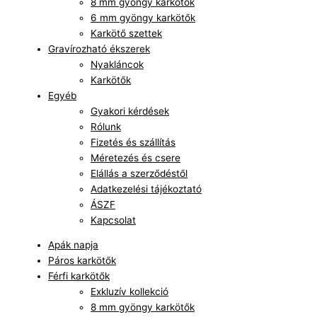
8 mm gyöngy karkötők
6 mm gyöngy karkötők
Karkötő szettek
Gravírozható ékszerek
Nyakláncok
Karkötők
Egyéb
Gyakori kérdések
Rólunk
Fizetés és szállítás
Méretezés és csere
Elállás a szerződéstől
Adatkezelési tájékoztató
ÁSZF
Kapcsolat
Apák napja
Páros karkötők
Férfi karkötők
Exkluzív kollekció
8 mm gyöngy karkötők