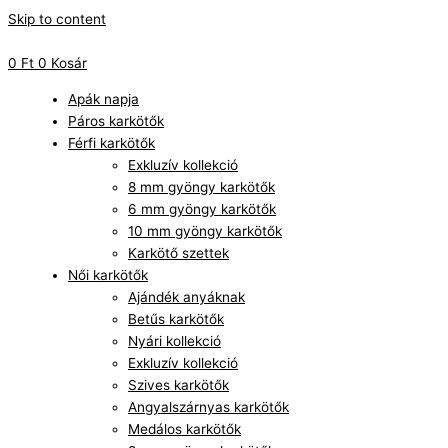
Skip to content
0
Ft
0
Kosár
Apák napja
Páros karkötők
Férfi karkötők
Exkluzív kollekció
8 mm gyöngy karkötők
6 mm gyöngy karkötők
10 mm gyöngy karkötők
Karkötő szettek
Női karkötők
Ajándék anyáknak
Betűs karkötők
Nyári kollekció
Exkluzív kollekció
Szives karkötők
Angyalszárnyas karkötők
Medálos karkötők