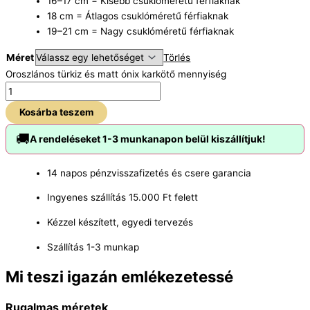
16–17 cm = Kisebb csuklóméretű férfiaknak
18 cm = Átlagos csuklóméretű férfiaknak
19–21 cm = Nagy csuklóméretű férfiaknak
Méret
Törlés
Oroszlános türkiz és matt ónix karkötő mennyiség
Kosárba teszem
🚚
A rendeléseket 1-3 munkanapon belül kiszállítjuk!
14 napos pénzvisszafizetés és csere garancia
Ingyenes szállítás 15.000 Ft felett
Kézzel készített, egyedi tervezés
Szállítás 1-3 munkap
Mi teszi igazán emlékezetessé
Rugalmas méretek