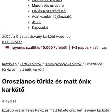
Fizetés és szállítás
Méretezés és csere
Elállás a szerződéstől
Adatkezelési tájékoztató
ÁSZF
Kapcsolat
0
Ft
0
Kosár
🚚 Ingyenes szállítás 15.000 Ft felett! | 1–3 napos kiszállítás
Kezdőlap
/
Férfi karkötők
/
8 mm gyöngy karkötők
/ Oroszlános
türkiz és matt ónix karkötő
Oroszlános türkiz és matt ónix
karkötő
4 490
Ft
Ezüst oroszlán fejes türkiz és matt fekete ónix férfi ásvány karkötő