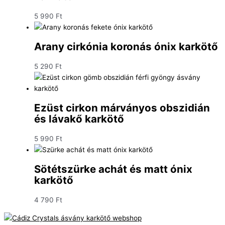
5 990
Ft
Arany cirkónia koronás ónix karkötő
5 290
Ft
Ezüst cirkon márványos obszidián
és lávakő karkötő
5 990
Ft
Sötétszürke achát és matt ónix
karkötő
4 790
Ft