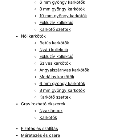
6 mm gyöngy karkötők
8 mm gyöngy karkötők
10 mm gyöngy karkötők
Exkluzív kollekció
Karkötő szettek
Női karkötők
Betűs karkötők
Nyári kollekció
Exkluzív kollekció
Szives karkötők
Angyalszárnyas karkötők
Medálos karkötők
6 mm gyöngy karkötők
8 mm gyöngy karkötők
Karkötő szettek
Gravírozható ékszerek
Nyakláncok
Karkötők
Fizetés és szállítás
Méretezés és csere