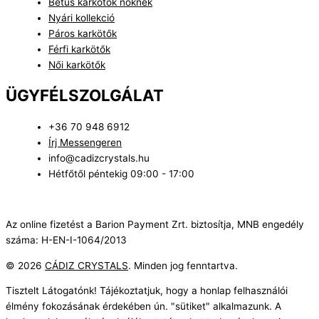
Betűs karkötők nőknek
Nyári kollekció
Páros karkötők
Férfi karkötők
Női karkötők
ÜGYFÉLSZOLGÁLAT
+36 70 948 6912
Írj Messengeren
info@cadizcrystals.hu
Hétfőtől péntekig 09:00 - 17:00
Az online fizetést a Barion Payment Zrt. biztosítja, MNB engedély
száma: H-EN-I-1064/2013
© 2026
CÁDIZ CRYSTALS
. Minden jog fenntartva.
Tisztelt Látogatónk! Tájékoztatjuk, hogy a honlap felhasználói
élmény fokozásának érdekében ún. "sütiket" alkalmazunk. A