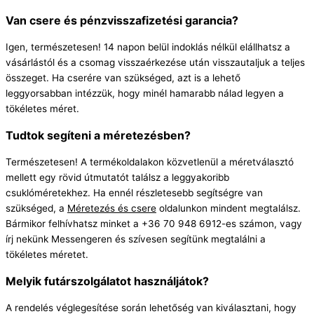
Van csere és pénzvisszafizetési garancia?
Igen, természetesen! 14 napon belül indoklás nélkül elállhatsz a
vásárlástól és a csomag visszaérkezése után visszautaljuk a teljes
összeget. Ha cserére van szükséged, azt is a lehető
leggyorsabban intézzük, hogy minél hamarabb nálad legyen a
tökéletes méret.
Tudtok segíteni a méretezésben?
Természetesen! A termékoldalakon közvetlenül a méretválasztó
mellett egy rövid útmutatót találsz a leggyakoribb
csuklóméretekhez. Ha ennél részletesebb segítségre van
szükséged, a
Méretezés és csere
oldalunkon mindent megtalálsz.
Bármikor felhívhatsz minket a +36 70 948 6912-es számon, vagy
írj nekünk Messengeren és szívesen segítünk megtalálni a
tökéletes méretet.
Melyik futárszolgálatot használjátok?
A rendelés véglegesítése során lehetőség van kiválasztani, hogy