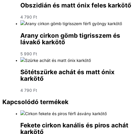
Obszidián és matt ónix feles karkötő
4 790
Ft
Arany cirkon gömb tigrisszem és
lávakő karkötő
5 990
Ft
Sötétszürke achát és matt ónix
karkötő
4 790
Ft
Kapcsolódó termékek
Fekete cirkon kanális és piros achát
karkötő