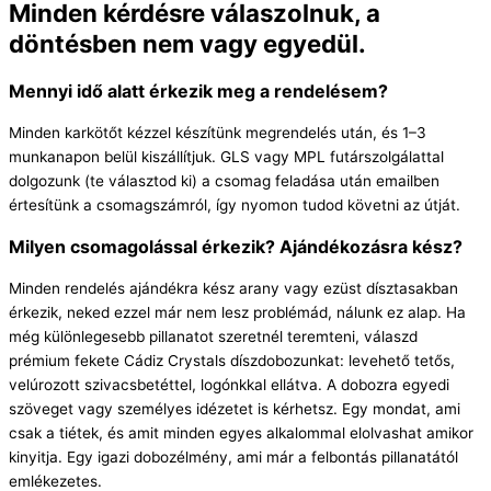
Minden kérdésre válaszolnuk, a
döntésben nem vagy egyedül.
Mennyi idő alatt érkezik meg a rendelésem?
Minden karkötőt kézzel készítünk megrendelés után, és 1–3
munkanapon belül kiszállítjuk. GLS vagy MPL futárszolgálattal
dolgozunk (te választod ki) a csomag feladása után emailben
értesítünk a csomagszámról, így nyomon tudod követni az útját.
Milyen csomagolással érkezik? Ajándékozásra kész?
Minden rendelés ajándékra kész arany vagy ezüst dísztasakban
érkezik, neked ezzel már nem lesz problémád, nálunk ez alap. Ha
még különlegesebb pillanatot szeretnél teremteni, válaszd
prémium fekete Cádiz Crystals díszdobozunkat: levehető tetős,
velúrozott szivacsbetéttel, logónkkal ellátva. A dobozra egyedi
szöveget vagy személyes idézetet is kérhetsz. Egy mondat, ami
csak a tiétek, és amit minden egyes alkalommal elolvashat amikor
kinyitja. Egy igazi dobozélmény, ami már a felbontás pillanatától
emlékezetes.