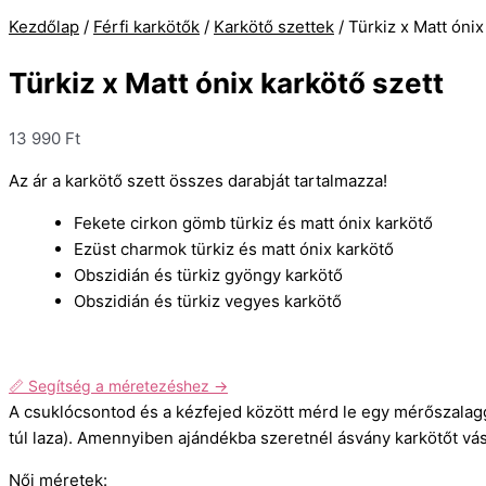
Kezdőlap
/
Férfi karkötők
/
Karkötő szettek
/ Türkiz x Matt ónix
Türkiz x Matt ónix karkötő szett
13 990
Ft
Az ár a karkötő szett összes darabját tartalmazza!
Fekete cirkon gömb türkiz és matt ónix karkötő
Ezüst charmok türkiz és matt ónix karkötő
Obszidián és türkiz gyöngy karkötő
Obszidián és türkiz vegyes karkötő
📏 Segítség a méretezéshez →
A csuklócsontod és a kézfejed között mérd le egy mérőszalag
túl laza). Amennyiben ajándékba szeretnél ásvány karkötőt vásá
Női méretek: