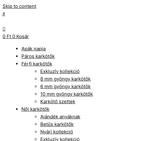
Skip to content
0
Ft
0
Kosár
Apák napja
Páros karkötők
Férfi karkötők
Exkluzív kollekció
8 mm gyöngy karkötők
6 mm gyöngy karkötők
10 mm gyöngy karkötők
Karkötő szettek
Női karkötők
Ajándék anyáknak
Betűs karkötők
Nyári kollekció
Exkluzív kollekció