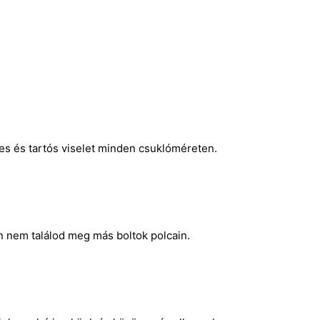
mes és tartós viselet minden csuklóméreten.
n nem találod meg más boltok polcain.