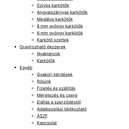
Szives karkötők
Angyalszárnyas karkötők
Medálos karkötők
8 mm gyöngy karkötők
6 mm gyöngy karkötők
Karkötő szettek
Gravírozható ékszerek
Nyakláncok
Karkötők
Egyéb
Gyakori kérdések
Rólunk
Fizetés és szállítás
Méretezés és csere
Elállás a szerződéstől
Adatkezelési tájékoztató
ÁSZF
Kapcsolat