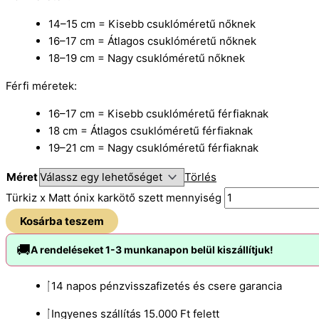
14–15 cm = Kisebb csuklóméretű nőknek
16–17 cm = Átlagos csuklóméretű nőknek
18–19 cm = Nagy csuklóméretű nőknek
Férfi méretek:
16–17 cm = Kisebb csuklóméretű férfiaknak
18 cm = Átlagos csuklóméretű férfiaknak
19–21 cm = Nagy csuklóméretű férfiaknak
Méret
Törlés
Türkiz x Matt ónix karkötő szett mennyiség
Kosárba teszem
🚚
A rendeléseket 1-3 munkanapon belül kiszállítjuk!
14 napos pénzvisszafizetés és csere garancia
Ingyenes szállítás 15.000 Ft felett