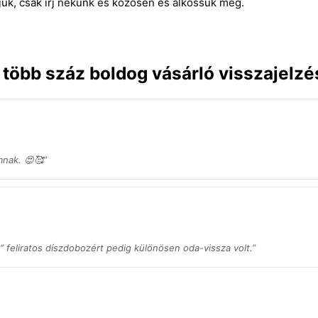
juk, csak írj nekünk és közösen és alkossuk meg.
n több száz boldog vásárló visszajelzé
nak. 😍🥰”
” feliratos díszdobozért pedig különösen oda-vissza volt.
”