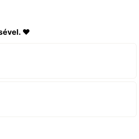
sével. ❤️