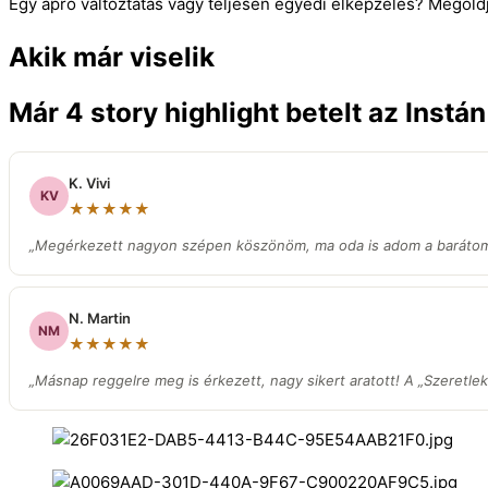
Egy apró változtatás vagy teljesen egyedi elképzelés? Megold
Akik már viselik
Már 4 story highlight betelt az Instá
K. Vivi
KV
★★★★★
„Megérkezett nagyon szépen köszönöm, ma oda is adom a barátom
N. Martin
NM
★★★★★
„Másnap reggelre meg is érkezett, nagy sikert aratott! A „Szeretlek