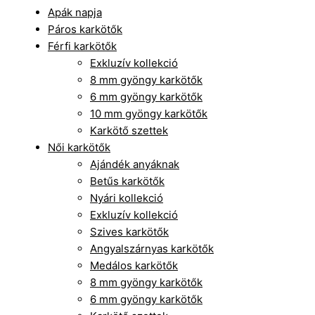
Apák napja
Páros karkötők
Férfi karkötők
Exkluzív kollekció
8 mm gyöngy karkötők
6 mm gyöngy karkötők
10 mm gyöngy karkötők
Karkötő szettek
Női karkötők
Ajándék anyáknak
Betűs karkötők
Nyári kollekció
Exkluzív kollekció
Szives karkötők
Angyalszárnyas karkötők
Medálos karkötők
8 mm gyöngy karkötők
6 mm gyöngy karkötők