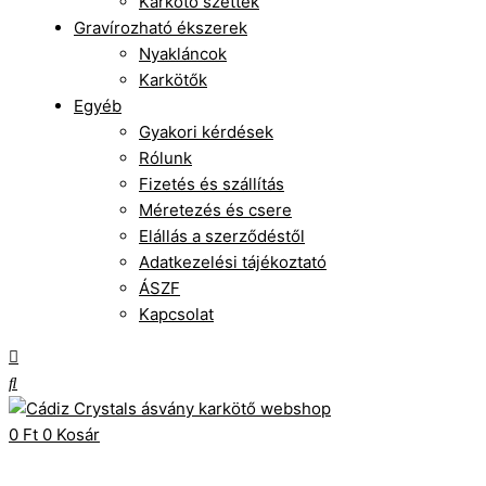
Karkötő szettek
Gravírozható ékszerek
Nyakláncok
Karkötők
Egyéb
Gyakori kérdések
Rólunk
Fizetés és szállítás
Méretezés és csere
Elállás a szerződéstől
Adatkezelési tájékoztató
ÁSZF
Kapcsolat
0
Ft
0
Kosár