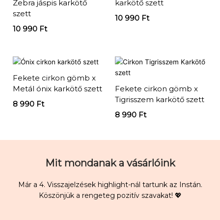
Zebra jáspis karkötő
karkötő szett
szett
10 990
Ft
10 990
Ft
Fekete cirkon gömb x
Metál ónix karkötő szett
Fekete cirkon gömb x
Tigrisszem karkötő szett
8 990
Ft
8 990
Ft
Mit mondanak a vásárlóink
Már a 4. Visszajelzések highlight-nál tartunk az Instán.
Köszönjük a rengeteg pozitív szavakat! 💖