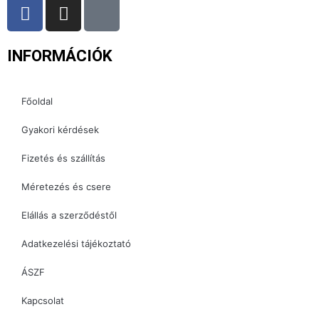
F
I
T
a
n
i
c
s
k
INFORMÁCIÓK
e
t
t
b
a
o
o
g
k
Főoldal
o
r
k
a
Gyakori kérdések
m
Fizetés és szállítás
Méretezés és csere
Elállás a szerződéstől
Adatkezelési tájékoztató
ÁSZF
Kapcsolat