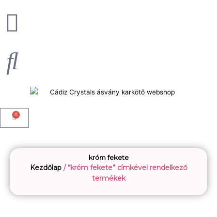
Skip
to
content
0
Kosár
króm fekete
Kezdőlap
/ “króm fekete” címkével rendelkező
termékek