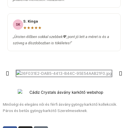
S. Kinga
SK
★★★★★
„Úristen élőben sokkal szebbek💖, pont jó lett a méret is és a
szöveg a díszdobozban is tökéletes!”
Minőségi és elegáns női és férfi ásvány gyöngy karkötő kollekciók.
Páros és betűs gyöngy karkötő Szerelmeseknek.