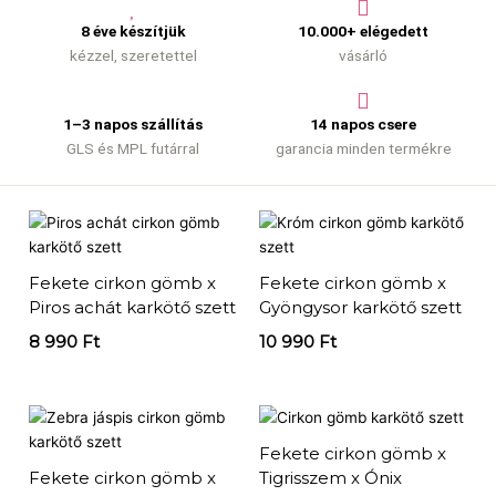
8 éve készítjük
10.000+ elégedett
kézzel, szeretettel
vásárló
1–3 napos szállítás
14 napos csere
GLS és MPL futárral
garancia minden termékre
Fekete cirkon gömb x
Fekete cirkon gömb x
Piros achát karkötő szett
Gyöngysor karkötő szett
8 990
Ft
10 990
Ft
Fekete cirkon gömb x
Fekete cirkon gömb x
Tigrisszem x Ónix