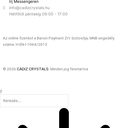
Írj Messengeren
info@cadizcrystals.hu
Hétfőtől péntekig 09:00 - 17:00
Az online fizetést a Barion Payment Zrt. biztosítja, MNB engedély
száma: H-EN-I-1064/2013
© 2026
CÁDIZ CRYSTALS
. Minden jog fenntartva.
Keresés