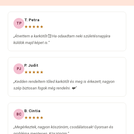
T. Petra
TP
★★★★★
„Átvettem a karkötőt🥰 Ha odaadtam neki születésnapjára
küldök majd képet is.”
P. Judit
PJ
★★★★★
„Kedden rendeltem tőled karkötőt és meg is érkezett, nagyon
szép biztosan fogok még rendelni. ❤️”
B. Cintia
BC
★★★★★
„Megérkeztek, nagyon köszönöm, csodálatosak! Gyorsan és
probléma mentesen. Köszönöm.”