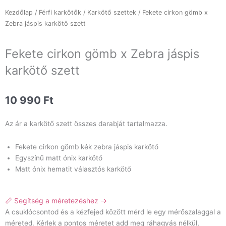
Kezdőlap
/
Férfi karkötők
/
Karkötő szettek
/ Fekete cirkon gömb x
Zebra jáspis karkötő szett
Fekete cirkon gömb x Zebra jáspis
karkötő szett
10 990
Ft
Az ár a karkötő szett összes darabját tartalmazza.
Fekete cirkon gömb kék zebra jáspis karkötő
Egyszínű matt ónix karkötő
Matt ónix hematit választós karkötő
📏 Segítség a méretezéshez →
A csuklócsontod és a kézfejed között mérd le egy mérőszalaggal a
méreted. Kérlek a pontos méretet add meg ráhagyás nélkül,