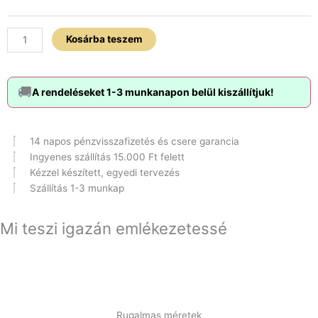
x
Zebra
jáspis
Kosárba teszem
karkötő
szett
mennyiség
🚚
A rendeléseket 1-3 munkanapon belül kiszállítjuk!
14 napos pénzvisszafizetés és csere garancia
Ingyenes szállítás 15.000 Ft felett
Kézzel készített, egyedi tervezés
Szállítás 1-3 munkap
Mi teszi igazán emlékezetessé
Rugalmas méretek