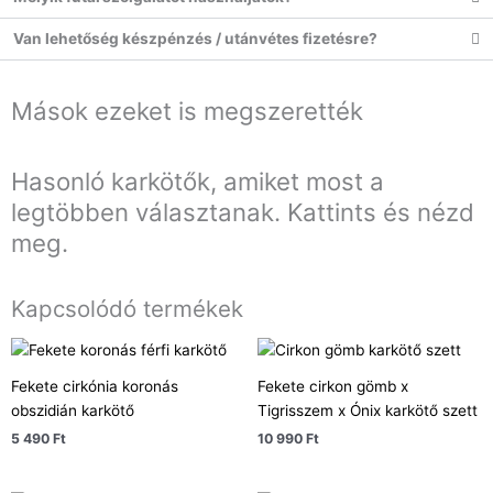
Van lehetőség készpénzés / utánvétes fizetésre?
Mások ezeket is megszerették
Hasonló karkötők, amiket most a
legtöbben választanak. Kattints és nézd
meg.
Kapcsolódó termékek
Fekete cirkónia koronás
Fekete cirkon gömb x
obszidián karkötő
Tigrisszem x Ónix karkötő szett
5 490
Ft
10 990
Ft