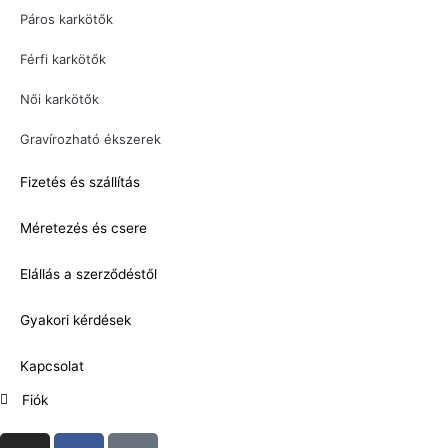
Páros karkötők
Férfi karkötők
Női karkötők
Gravírozható ékszerek
Fizetés és szállítás
Méretezés és csere
Elállás a szerződéstől
Gyakori kérdések
Kapcsolat
Fiók
I
F
T