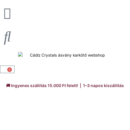
Skip
to
content
0
Kosár
🚚 Ingyenes szállítás 15.000 Ft felett! | 1–3 napos kiszállítás