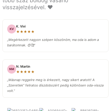
több száz boldog vásárló
visszajelzésével. ❤️
K. Vivi
KV
★★★★★
„Megérkezett nagyon szépen köszönöm, ma oda is adom a
barátomnak. 😍🥰”
N. Martin
NM
★★★★★
„Másnap reggelre meg is érkezett, nagy sikert aratott! A
„Szeretlek” feliratos díszdobozért pedig különösen oda-vissza
volt.
”