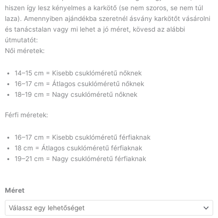
hiszen így lesz kényelmes a karkötő (se nem szoros, se nem túl
laza). Amennyiben ajándékba szeretnél ásvány karkötőt vásárolni
és tanácstalan vagy mi lehet a jó méret, kövesd az alábbi
útmutatót:
Női méretek:
14–15 cm = Kisebb csuklóméretű nőknek
16–17 cm = Átlagos csuklóméretű nőknek
18–19 cm = Nagy csuklóméretű nőknek
Férfi méretek:
16–17 cm = Kisebb csuklóméretű férfiaknak
18 cm = Átlagos csuklóméretű férfiaknak
19–21 cm = Nagy csuklóméretű férfiaknak
Fekete
Méret
cirkon
gömb