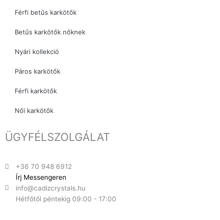
Férfi betűs karkötők
Betűs karkötők nőknek
Nyári kollekció
Páros karkötők
Férfi karkötők
Női karkötők
ÜGYFÉLSZOLGÁLAT
+36 70 948 6912
Írj Messengeren
info@cadizcrystals.hu
Hétfőtől péntekig 09:00 - 17:00