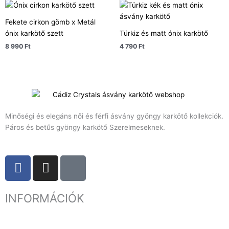
Fekete cirkon gömb x Metál
ónix karkötő szett
Türkiz és matt ónix karkötő
8 990
Ft
4 790
Ft
Minőségi és elegáns női és férfi ásvány gyöngy karkötő kollekciók.
Páros és betűs gyöngy karkötő Szerelmeseknek.
F
I
T
a
n
i
c
s
k
INFORMÁCIÓK
e
t
t
b
a
o
o
g
k