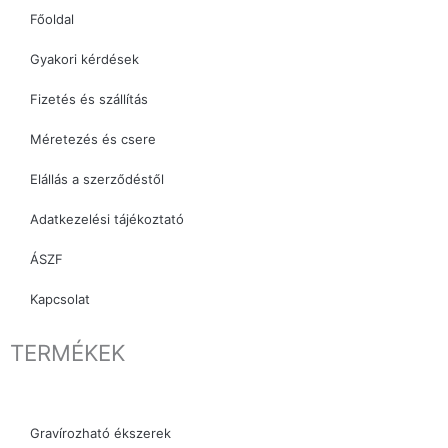
o
r
Főoldal
k
a
Gyakori kérdések
m
Fizetés és szállítás
Méretezés és csere
Elállás a szerződéstől
Adatkezelési tájékoztató
ÁSZF
Kapcsolat
TERMÉKEK
Gravírozható ékszerek