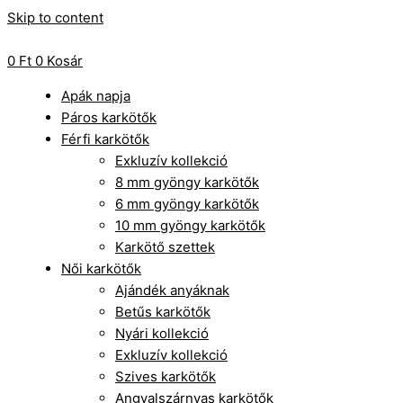
Skip to content
0
Ft
0
Kosár
Apák napja
Páros karkötők
Férfi karkötők
Exkluzív kollekció
8 mm gyöngy karkötők
6 mm gyöngy karkötők
10 mm gyöngy karkötők
Karkötő szettek
Női karkötők
Ajándék anyáknak
Betűs karkötők
Nyári kollekció
Exkluzív kollekció
Szives karkötők
Angyalszárnyas karkötők