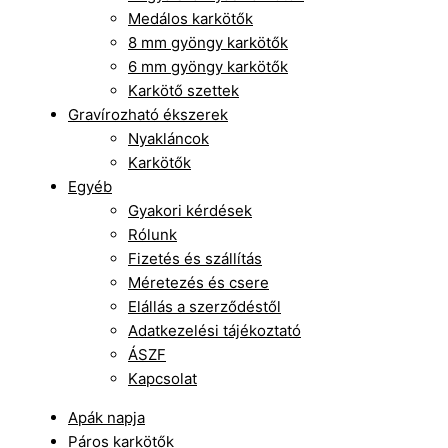
Medálos karkötők
8 mm gyöngy karkötők
6 mm gyöngy karkötők
Karkötő szettek
Gravírozható ékszerek
Nyakláncok
Karkötők
Egyéb
Gyakori kérdések
Rólunk
Fizetés és szállítás
Méretezés és csere
Elállás a szerződéstől
Adatkezelési tájékoztató
ÁSZF
Kapcsolat
Apák napja
Páros karkötők