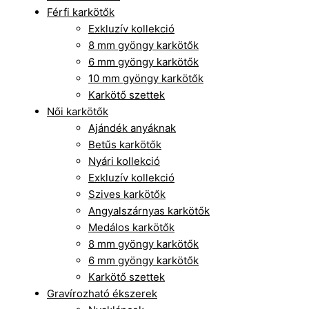
Férfi karkötők
Exkluzív kollekció
8 mm gyöngy karkötők
6 mm gyöngy karkötők
10 mm gyöngy karkötők
Karkötő szettek
Női karkötők
Ajándék anyáknak
Betűs karkötők
Nyári kollekció
Exkluzív kollekció
Szives karkötők
Angyalszárnyas karkötők
Medálos karkötők
8 mm gyöngy karkötők
6 mm gyöngy karkötők
Karkötő szettek
Gravírozható ékszerek