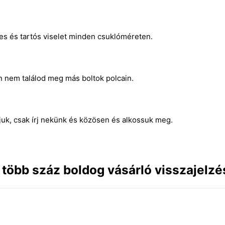
mes és tartós viselet minden csuklóméreten.
n nem találod meg más boltok polcain.
juk, csak írj nekünk és közösen és alkossuk meg.
n több száz boldog vásárló visszajelzé