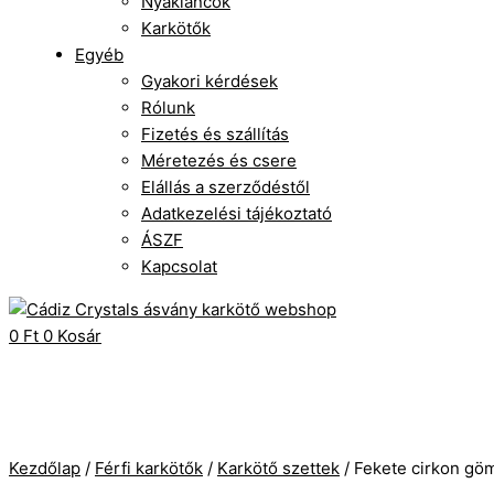
Nyakláncok
Karkötők
Egyéb
Gyakori kérdések
Rólunk
Fizetés és szállítás
Méretezés és csere
Elállás a szerződéstől
Adatkezelési tájékoztató
ÁSZF
Kapcsolat
0
Ft
0
Kosár
Kezdőlap
/
Férfi karkötők
/
Karkötő szettek
/ Fekete cirkon göm