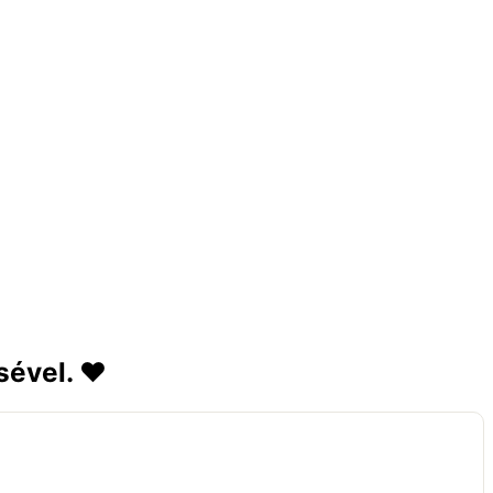
sével. ❤️