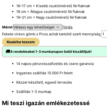
16–17 cm = Kisebb csuklóméretű férfiaknak
18 cm = Átlagos csuklóméretű férfiaknak
19–21 cm = Nagy csuklóméretű férfiaknak
Méret
Törlés
Fekete cirkon gömb x Piros achát karkötő szett mennyiség
Kosárba teszem
🚚
A rendeléseket 1-3 munkanapon belül kiszállítjuk!
14 napos pénzvisszafizetés és csere garancia
Ingyenes szállítás 15.000 Ft felett
Kézzel készített, egyedi tervezés
Szállítás 1-3 munkap
Mi teszi igazán emlékezetessé