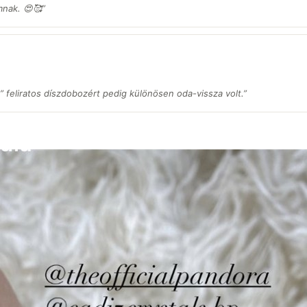
nak. 😍🥰”
” feliratos díszdobozért pedig különösen oda-vissza volt.
”