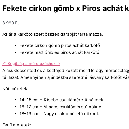
Fekete cirkon gömb x Piros achát k
8 990
Ft
Az ár a karkötő szett összes darabját tartalmazza.
Fekete cirkon gömb piros achát karkötő
Fekete matt ónix és piros achát karkötő
📏 Segítség a méretezéshez →
A csuklócsontod és a kézfejed között mérd le egy mérőszalag
túl laza). Amennyiben ajándékba szeretnél ásvány karkötőt vásá
Női méretek:
14–15 cm = Kisebb csuklóméretű nőknek
16–17 cm = Átlagos csuklóméretű nőknek
18–19 cm = Nagy csuklóméretű nőknek
Férfi méretek: