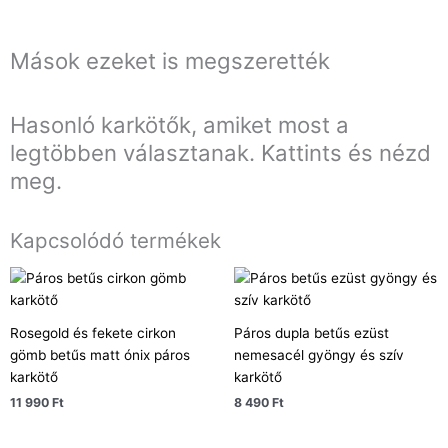
Mások ezeket is megszerették
Hasonló karkötők, amiket most a
legtöbben választanak. Kattints és nézd
meg.
Kapcsolódó termékek
Rosegold és fekete cirkon
Páros dupla betűs ezüst
gömb betűs matt ónix páros
nemesacél gyöngy és szív
karkötő
karkötő
11 990
Ft
8 490
Ft