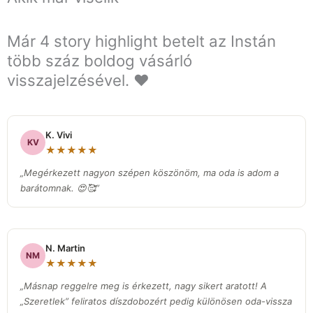
Már 4 story highlight betelt az Instán
több száz boldog vásárló
visszajelzésével. ❤️
K. Vivi
KV
★★★★★
„Megérkezett nagyon szépen köszönöm, ma oda is adom a
barátomnak. 😍🥰”
N. Martin
NM
★★★★★
„Másnap reggelre meg is érkezett, nagy sikert aratott! A
„Szeretlek” feliratos díszdobozért pedig különösen oda-vissza