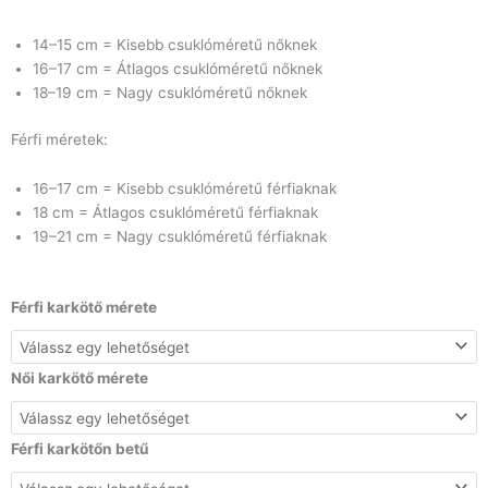
14–15 cm = Kisebb csuklóméretű nőknek
16–17 cm = Átlagos csuklóméretű nőknek
18–19 cm = Nagy csuklóméretű nőknek
Férfi méretek:
16–17 cm = Kisebb csuklóméretű férfiaknak
18 cm = Átlagos csuklóméretű férfiaknak
19–21 cm = Nagy csuklóméretű férfiaknak
Páros
Férfi karkötő mérete
betűs
márványos
jáspis
Női karkötő mérete
és
howlit
karkötő
Férfi karkötőn betű
mennyiség