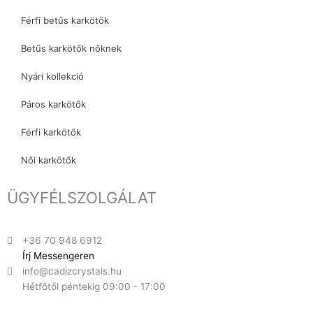
Férfi betűs karkötők
Betűs karkötők nőknek
Nyári kollekció
Páros karkötők
Férfi karkötők
Női karkötők
ÜGYFÉLSZOLGÁLAT
+36 70 948 6912
Írj Messengeren
info@cadizcrystals.hu
Hétfőtől péntekig 09:00 - 17:00