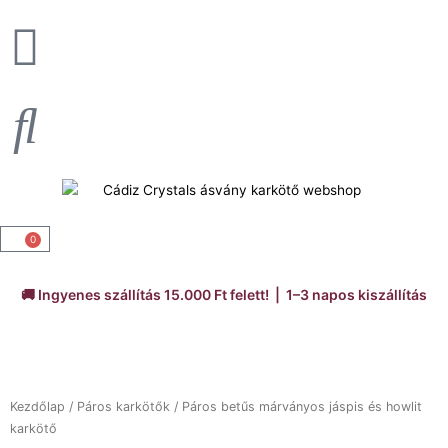
Skip
to
content
0
Kosár
🚚 Ingyenes szállítás 15.000 Ft felett! | 1–3 napos kiszállítás
Kezdőlap
/
Páros karkötők
/ Páros betűs márványos jáspis és howlit
karkötő