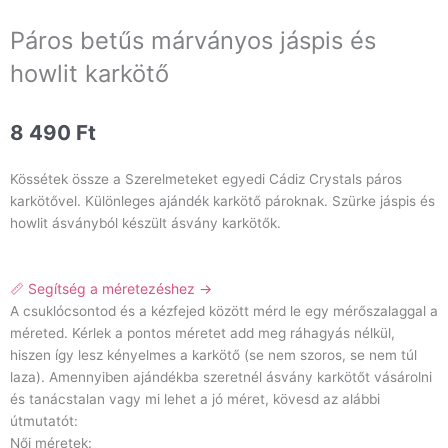
Páros betűs márványos jáspis és
howlit karkötő
8 490
Ft
Kössétek össze a Szerelmeteket egyedi Cádiz Crystals páros
karkötővel. Különleges ajándék karkötő pároknak. Szürke jáspis és
howlit ásványból készült ásvány karkötők.
📏 Segítség a méretezéshez →
A csuklócsontod és a kézfejed között mérd le egy mérőszalaggal a
méreted. Kérlek a pontos méretet add meg ráhagyás nélkül,
hiszen így lesz kényelmes a karkötő (se nem szoros, se nem túl
laza). Amennyiben ajándékba szeretnél ásvány karkötőt vásárolni
és tanácstalan vagy mi lehet a jó méret, kövesd az alábbi
útmutatót:
Női méretek: