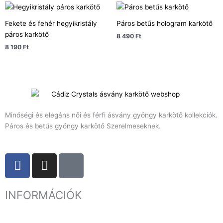
Fekete és fehér hegyikristály
Páros betűs hologram karkötő
páros karkötő
8 490
Ft
8 190
Ft
Minőségi és elegáns női és férfi ásvány gyöngy karkötő kollekciók.
Páros és betűs gyöngy karkötő Szerelmeseknek.
F
I
T
a
n
i
c
s
k
INFORMÁCIÓK
e
t
t
b
a
o
o
g
k