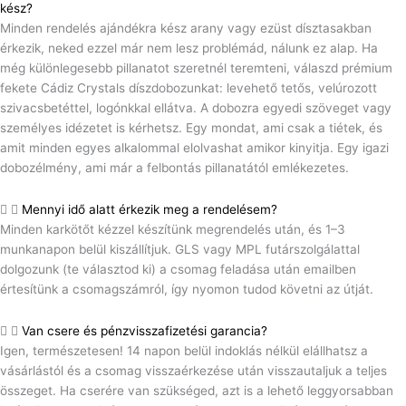
kész?
Minden rendelés ajándékra kész arany vagy ezüst dísztasakban
érkezik, neked ezzel már nem lesz problémád, nálunk ez alap. Ha
még különlegesebb pillanatot szeretnél teremteni, válaszd prémium
fekete Cádiz Crystals díszdobozunkat: levehető tetős, velúrozott
szivacsbetéttel, logónkkal ellátva. A dobozra egyedi szöveget vagy
személyes idézetet is kérhetsz. Egy mondat, ami csak a tiétek, és
amit minden egyes alkalommal elolvashat amikor kinyitja. Egy igazi
dobozélmény, ami már a felbontás pillanatától emlékezetes.
Mennyi idő alatt érkezik meg a rendelésem?
Minden karkötőt kézzel készítünk megrendelés után, és 1–3
munkanapon belül kiszállítjuk. GLS vagy MPL futárszolgálattal
dolgozunk (te választod ki) a csomag feladása után emailben
értesítünk a csomagszámról, így nyomon tudod követni az útját.
Van csere és pénzvisszafizetési garancia?
Igen, természetesen! 14 napon belül indoklás nélkül elállhatsz a
vásárlástól és a csomag visszaérkezése után visszautaljuk a teljes
összeget. Ha cserére van szükséged, azt is a lehető leggyorsabban