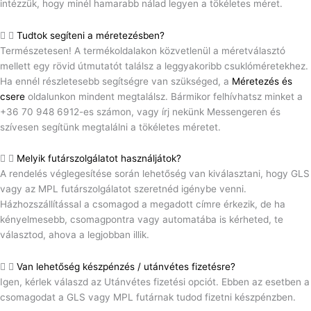
intézzük, hogy minél hamarabb nálad legyen a tökéletes méret.
Tudtok segíteni a méretezésben?
Természetesen! A termékoldalakon közvetlenül a méretválasztó
mellett egy rövid útmutatót találsz a leggyakoribb csuklóméretekhez.
Ha ennél részletesebb segítségre van szükséged, a
Méretezés és
csere
oldalunkon mindent megtalálsz. Bármikor felhívhatsz minket a
+36 70 948 6912-es számon, vagy írj nekünk Messengeren és
szívesen segítünk megtalálni a tökéletes méretet.
Melyik futárszolgálatot használjátok?
A rendelés véglegesítése során lehetőség van kiválasztani, hogy GLS
vagy az MPL futárszolgálatot szeretnéd igénybe venni.
Házhozszállítással a csomagod a megadott címre érkezik, de ha
kényelmesebb, csomagpontra vagy automatába is kérheted, te
választod, ahova a legjobban illik.
Van lehetőség készpénzés / utánvétes fizetésre?
Igen, kérlek válaszd az Utánvétes fizetési opciót. Ebben az esetben a
csomagodat a GLS vagy MPL futárnak tudod fizetni készpénzben.