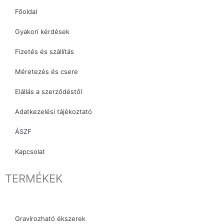
o
r
Főoldal
k
a
Gyakori kérdések
m
Fizetés és szállítás
Méretezés és csere
Elállás a szerződéstől
Adatkezelési tájékoztató
ÁSZF
Kapcsolat
TERMÉKEK
Gravírozható ékszerek