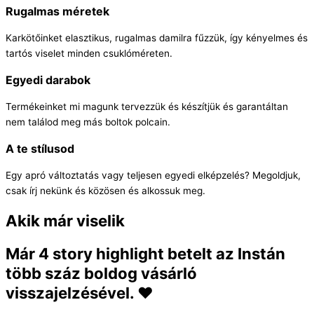
Rugalmas méretek
Karkötőinket elasztikus, rugalmas damilra fűzzük, így kényelmes és
tartós viselet minden csuklóméreten.
Egyedi darabok
Termékeinket mi magunk tervezzük és készítjük és garantáltan
nem találod meg más boltok polcain.
A te stílusod
Egy apró változtatás vagy teljesen egyedi elképzelés? Megoldjuk,
csak írj nekünk és közösen és alkossuk meg.
Akik már viselik
Már 4 story highlight betelt az Instán
több száz boldog vásárló
visszajelzésével. ❤️