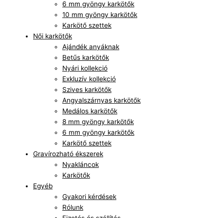
6 mm gyöngy karkötők
10 mm gyöngy karkötők
Karkötő szettek
Női karkötők
Ajándék anyáknak
Betűs karkötők
Nyári kollekció
Exkluzív kollekció
Szives karkötők
Angyalszárnyas karkötők
Medálos karkötők
8 mm gyöngy karkötők
6 mm gyöngy karkötők
Karkötő szettek
Gravírozható ékszerek
Nyakláncok
Karkötők
Egyéb
Gyakori kérdések
Rólunk