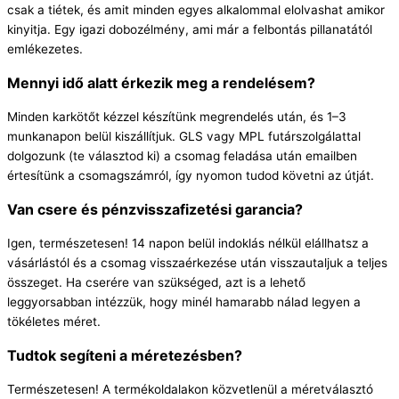
csak a tiétek, és amit minden egyes alkalommal elolvashat amikor
kinyitja. Egy igazi dobozélmény, ami már a felbontás pillanatától
emlékezetes.
Mennyi idő alatt érkezik meg a rendelésem?
Minden karkötőt kézzel készítünk megrendelés után, és 1–3
munkanapon belül kiszállítjuk. GLS vagy MPL futárszolgálattal
dolgozunk (te választod ki) a csomag feladása után emailben
értesítünk a csomagszámról, így nyomon tudod követni az útját.
Van csere és pénzvisszafizetési garancia?
Igen, természetesen! 14 napon belül indoklás nélkül elállhatsz a
vásárlástól és a csomag visszaérkezése után visszautaljuk a teljes
összeget. Ha cserére van szükséged, azt is a lehető
leggyorsabban intézzük, hogy minél hamarabb nálad legyen a
tökéletes méret.
Tudtok segíteni a méretezésben?
Természetesen! A termékoldalakon közvetlenül a méretválasztó