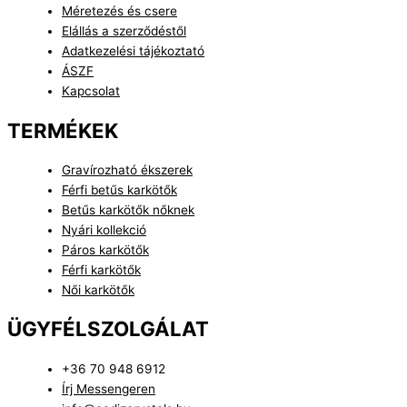
Méretezés és csere
Elállás a szerződéstől
Adatkezelési tájékoztató
ÁSZF
Kapcsolat
TERMÉKEK
Gravírozható ékszerek
Férfi betűs karkötők
Betűs karkötők nőknek
Nyári kollekció
Páros karkötők
Férfi karkötők
Női karkötők
ÜGYFÉLSZOLGÁLAT
+36 70 948 6912
Írj Messengeren