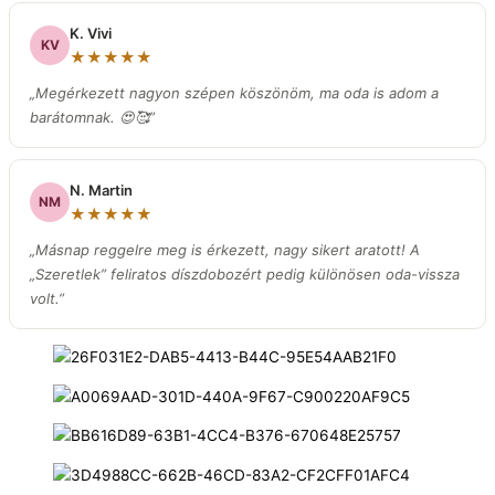
K. Vivi
KV
★★★★★
„Megérkezett nagyon szépen köszönöm, ma oda is adom a
barátomnak. 😍🥰”
N. Martin
NM
★★★★★
„Másnap reggelre meg is érkezett, nagy sikert aratott! A
„Szeretlek” feliratos díszdobozért pedig különösen oda-vissza
volt.
”