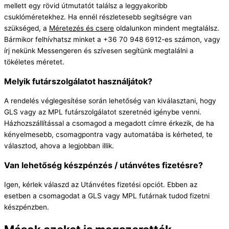
mellett egy rövid útmutatót találsz a leggyakoribb
csuklóméretekhez. Ha ennél részletesebb segítségre van
szükséged, a
Méretezés és csere
oldalunkon mindent megtalálsz.
Bármikor felhívhatsz minket a +36 70 948 6912-es számon, vagy
írj nekünk Messengeren és szívesen segítünk megtalálni a
tökéletes méretet.
Melyik futárszolgálatot használjátok?
A rendelés véglegesítése során lehetőség van kiválasztani, hogy
GLS vagy az MPL futárszolgálatot szeretnéd igénybe venni.
Házhozszállítással a csomagod a megadott címre érkezik, de ha
kényelmesebb, csomagpontra vagy automatába is kérheted, te
választod, ahova a legjobban illik.
Van lehetőség készpénzés / utánvétes fizetésre?
Igen, kérlek válaszd az Utánvétes fizetési opciót. Ebben az
esetben a csomagodat a GLS vagy MPL futárnak tudod fizetni
készpénzben.