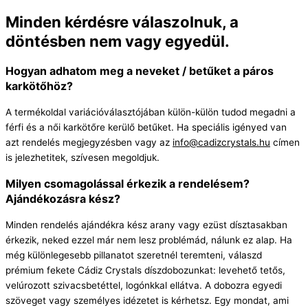
Minden kérdésre válaszolnuk, a
döntésben nem vagy egyedül.
Hogyan adhatom meg a neveket / betűket a páros
karkötőhöz?
A termékoldal variációválasztójában külön-külön tudod megadni a
férfi és a női karkötőre kerülő betűket. Ha speciális igényed van
azt rendelés megjegyzésben vagy az
info@cadizcrystals.hu
címen
is jelezhetitek, szívesen megoldjuk.
Milyen csomagolással érkezik a rendelésem?
Ajándékozásra kész?
Minden rendelés ajándékra kész arany vagy ezüst dísztasakban
érkezik, neked ezzel már nem lesz problémád, nálunk ez alap. Ha
még különlegesebb pillanatot szeretnél teremteni, válaszd
prémium fekete Cádiz Crystals díszdobozunkat: levehető tetős,
velúrozott szivacsbetéttel, logónkkal ellátva. A dobozra egyedi
szöveget vagy személyes idézetet is kérhetsz. Egy mondat, ami