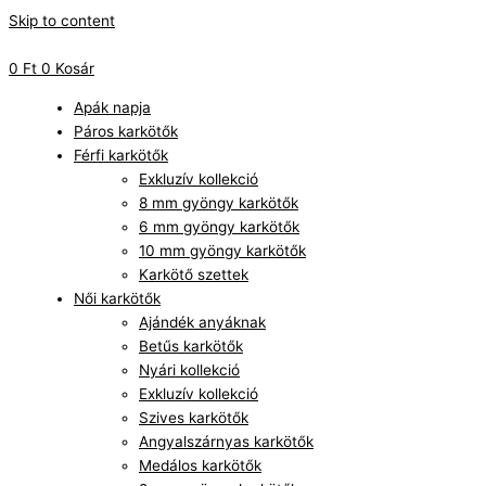
Skip to content
0
Ft
0
Kosár
Apák napja
Páros karkötők
Férfi karkötők
Exkluzív kollekció
8 mm gyöngy karkötők
6 mm gyöngy karkötők
10 mm gyöngy karkötők
Karkötő szettek
Női karkötők
Ajándék anyáknak
Betűs karkötők
Nyári kollekció
Exkluzív kollekció
Szives karkötők
Angyalszárnyas karkötők
Medálos karkötők