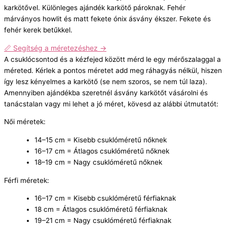
karkötővel. Különleges ajándék karkötő pároknak. Fehér
márványos howlit és matt fekete ónix ásvány ékszer. Fekete és
fehér kerek betűkkel.
📏 Segítség a méretezéshez →
A csuklócsontod és a kézfejed között mérd le egy mérőszalaggal a
méreted. Kérlek a pontos méretet add meg ráhagyás nélkül, hiszen
így lesz kényelmes a karkötő (se nem szoros, se nem túl laza).
Amennyiben ajándékba szeretnél ásvány karkötőt vásárolni és
tanácstalan vagy mi lehet a jó méret, kövesd az alábbi útmutatót:
Női méretek:
14–15 cm = Kisebb csuklóméretű nőknek
16–17 cm = Átlagos csuklóméretű nőknek
18–19 cm = Nagy csuklóméretű nőknek
Férfi méretek:
16–17 cm = Kisebb csuklóméretű férfiaknak
18 cm = Átlagos csuklóméretű férfiaknak
19–21 cm = Nagy csuklóméretű férfiaknak