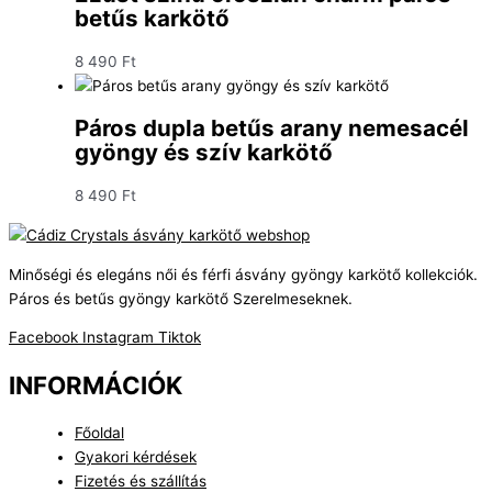
betűs karkötő
8 490
Ft
Páros dupla betűs arany nemesacél
gyöngy és szív karkötő
8 490
Ft
Minőségi és elegáns női és férfi ásvány gyöngy karkötő kollekciók.
Páros és betűs gyöngy karkötő Szerelmeseknek.
Facebook
Instagram
Tiktok
INFORMÁCIÓK
Főoldal
Gyakori kérdések
Fizetés és szállítás