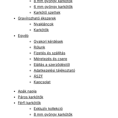
8 mm gyöngy karkötők
6 mm gyöngy karkötők
Karkötő szettek
Gravírozható ékszerek
Nyakláncok
Karkötők
Egyéb
Gyakori kérdések
Rólunk
Fizetés és szállítás
Méretezés és csere
Elállás a szerződéstől
Adatkezelési tájékoztató
ÁSZF
Kapcsolat
Apák napja
Páros karkötők
Férfi karkötők
Exkluzív kollekció
8 mm gyöngy karkötők