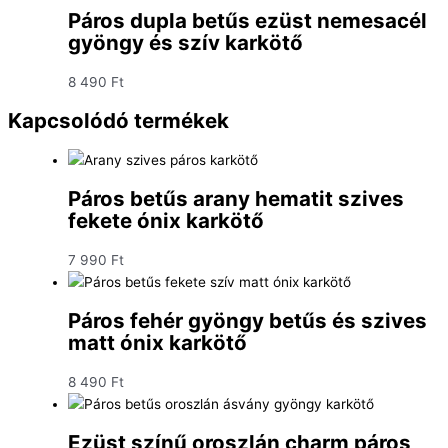
Páros dupla betűs ezüst nemesacél
gyöngy és szív karkötő
8 490
Ft
Kapcsolódó termékek
Páros betűs arany hematit szives
fekete ónix karkötő
7 990
Ft
Páros fehér gyöngy betűs és szives
matt ónix karkötő
8 490
Ft
Ezüst színű oroszlán charm páros