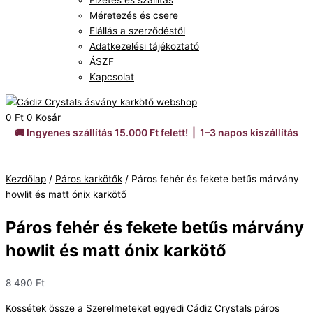
Fizetés és szállítás
Méretezés és csere
Elállás a szerződéstől
Adatkezelési tájékoztató
ÁSZF
Kapcsolat
0
Ft
0
Kosár
🚚 Ingyenes szállítás 15.000 Ft felett! | 1–3 napos kiszállítás
Kezdőlap
/
Páros karkötők
/ Páros fehér és fekete betűs márvány
howlit és matt ónix karkötő
Páros fehér és fekete betűs márvány
howlit és matt ónix karkötő
8 490
Ft
Kössétek össze a Szerelmeteket egyedi Cádiz Crystals páros