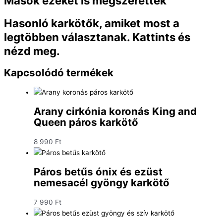
Mások ezeket is megszerették
Hasonló karkötők, amiket most a
legtöbben választanak. Kattints és
nézd meg.
Kapcsolódó termékek
Arany cirkónia koronás King and
Queen páros karkötő
8 990
Ft
Páros betűs ónix és ezüst
nemesacél gyöngy karkötő
7 990
Ft