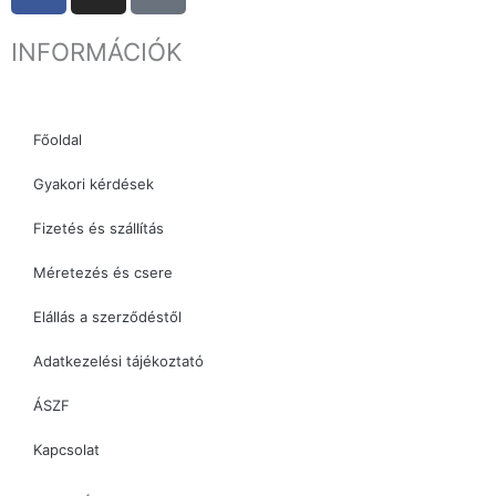
c
s
k
INFORMÁCIÓK
e
t
t
b
a
o
o
g
k
o
r
Főoldal
k
a
Gyakori kérdések
m
Fizetés és szállítás
Méretezés és csere
Elállás a szerződéstől
Adatkezelési tájékoztató
ÁSZF
Kapcsolat