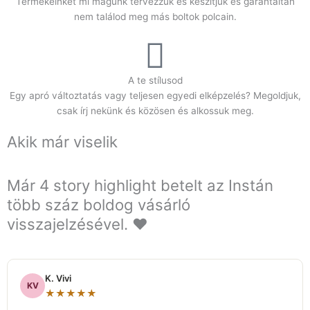
Termékeinket mi magunk tervezzük és készítjük és garantáltan
nem találod meg más boltok polcain.
A te stílusod
Egy apró változtatás vagy teljesen egyedi elképzelés? Megoldjuk,
csak írj nekünk és közösen és alkossuk meg.
Akik már viselik
Már 4 story highlight betelt az Instán
több száz boldog vásárló
visszajelzésével. ❤️
K. Vivi
KV
★★★★★