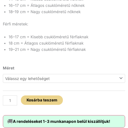
16–17 cm = Átlagos csuklóméretű nőknek
18–19 cm = Nagy csuklóméretű nőknek
Férfi méretek:
16–17 cm = Kisebb csuklóméretű férfiaknak
18 cm = Átlagos csuklóméretű férfiaknak
19–21 cm = Nagy csuklóméretű férfiaknak
Oroszlán
Méret
x
Obszidián
x
Ónix
karkötő
Kosárba teszem
szett
mennyiség
🚚
A rendeléseket 1-3 munkanapon belül kiszállítjuk!