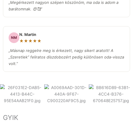
„Megérkezett nagyon szépen köszönöm, ma oda is adom a
barátomnak. 😍🥰”
N. Martin
NM
★★★★★
„Másnap reggelre meg is érkezett, nagy sikert aratott! A
„Szeretlek” feliratos díszdobozért pedig különösen oda-vissza
volt.
”
GYIK