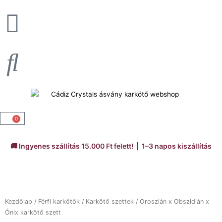
Skip
to
content
0
Kosár
🚚 Ingyenes szállítás 15.000 Ft felett! | 1–3 napos kiszállítás
Kezdőlap
/
Férfi karkötők
/
Karkötő szettek
/ Oroszlán x Obszidián x
Ónix karkötő szett