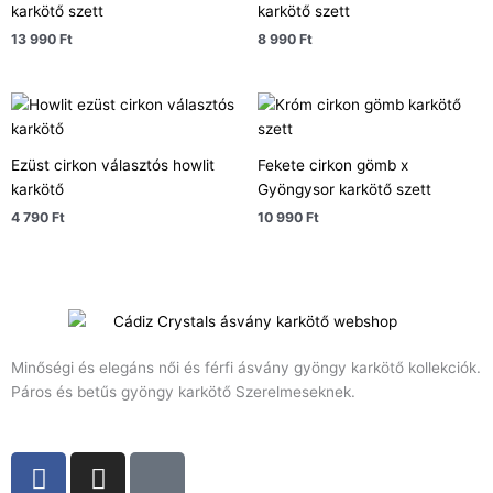
karkötő szett
karkötő szett
13 990
Ft
8 990
Ft
Ezüst cirkon választós howlit
Fekete cirkon gömb x
karkötő
Gyöngysor karkötő szett
4 790
Ft
10 990
Ft
Minőségi és elegáns női és férfi ásvány gyöngy karkötő kollekciók.
Páros és betűs gyöngy karkötő Szerelmeseknek.
F
I
T
a
n
i