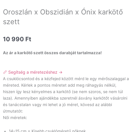
Oroszlán x Obszidián x Ónix karkötő
szett
10 990
Ft
Az ár a karkötő szett összes darabját tartalmazza!
📏 Segítség a méretezéshez →
A csuklócsontod és a kézfejed között mérd le egy mérőszalaggal a
méreted. Kérlek a pontos méretet add meg ráhagyás nélkül,
hiszen így lesz kényelmes a karkötő (se nem szoros, se nem túl
laza). Amennyiben ajándékba szeretnél ásvány karkötőt vásárolni
és tanácstalan vagy mi lehet a jó méret, kövesd az alábbi
útmutatót:
Női méretek:
14–15 cm = Kisebb csuklóméretű nőknek