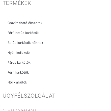
TERMÉKEK
Gravírozható ékszerek
Férfi betűs karkötők
Betűs karkötők nőknek
Nyári kollekció
Páros karkötők
Férfi karkötők
Női karkötők
ÜGYFÉLSZOLGÁLAT
+36 70 948 6912