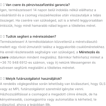
Van csere és pénzvisszafizetési garancia?
Igen, természetesen! 14 napon belül indoklás nélkül elállhatsz a
vásárlástól és a csomag visszaérkezése után visszautaljuk a teljes
összeget. Ha cserére van szükséged, azt is a lehető leggyorsabban
intézzük, hogy minél hamarabb nálad legyen a tökéletes méret.
Tudtok segíteni a méretezésben?
Természetesen! A termékoldalakon közvetlenül a méretválasztó
mellett egy rövid útmutatót találsz a leggyakoribb csuklóméretekhez.
Ha ennél részletesebb segítségre van szükséged, a
Méretezés és
csere
oldalunkon mindent megtalálsz. Bármikor felhívhatsz minket a
+36 70 948 6912-es számon, vagy írj nekünk Messengeren és
szívesen segítünk megtalálni a tökéletes méretet.
Melyik futárszolgálatot használjátok?
A rendelés véglegesítése során lehetőség van kiválasztani, hogy GLS
vagy az MPL futárszolgálatot szeretnéd igénybe venni.
Házhozszállítással a csomagod a megadott címre érkezik, de ha
kényelmesebb, csomagpontra vagy automatába is kérheted, te
választod, ahova a legjobban illik.