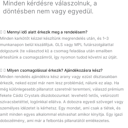
Minden kérdésre válaszolnuk, a
döntésben nem vagy egyedül.
Mennyi idő alatt érkezik meg a rendelésem?
Minden karkötőt kézzel készítünk megrendelés után, és 1–3
munkanapon belül kiszállítjuk. GLS vagy MPL futárszolgálattal
dolgozunk (te választod ki) a csomag feladása után emailben
értesítünk a csomagszámról, így nyomon tudod követni az útját.
Milyen csomagolással érkezik? Ajándékozásra kész?
Minden rendelés ajándékra kész arany vagy ezüst dísztasakban
érkezik, neked ezzel már nem lesz problémád, nálunk ez alap. Ha
még különlegesebb pillanatot szeretnél teremteni, válaszd prémium
fekete Cádiz Crystals díszdobozunkat: levehető tetős, velúrozott
szivacsbetéttel, logónkkal ellátva. A dobozra egyedi szöveget vagy
személyes idézetet is kérhetsz. Egy mondat, ami csak a tiétek, és
amit minden egyes alkalommal elolvashat amikor kinyitja. Egy igazi
dobozélmény, ami már a felbontás pillanatától emlékezetes.