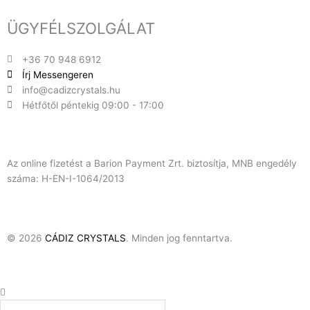
ÜGYFÉLSZOLGÁLAT
+36 70 948 6912
Írj Messengeren
info@cadizcrystals.hu
Hétfőtől péntekig 09:00 - 17:00
Az online fizetést a Barion Payment Zrt. biztosítja, MNB engedély
száma: H-EN-I-1064/2013
© 2026
CÁDIZ CRYSTALS
. Minden jog fenntartva.
Keresés