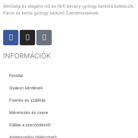
Minőségi és elegáns női és férfi ásvány gyöngy karkötő kollekciók.
Páros és betűs gyöngy karkötő Szerelmeseknek.
F
I
T
a
n
i
c
s
k
INFORMÁCIÓK
e
t
t
b
a
o
o
g
k
Főoldal
o
r
k
a
Gyakori kérdések
m
Fizetés és szállítás
Méretezés és csere
Elállás a szerződéstől
Adatkezelési tájékoztató