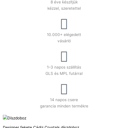
8 éve készítjük
kézzel, szeretettel
10.000+ elégedett
vásárló
1–3 napos szállítás
GLS és MPL futárral
14 napos csere
garancia minden termékre
Designer fekete Cádiz Crystals díszdoboz