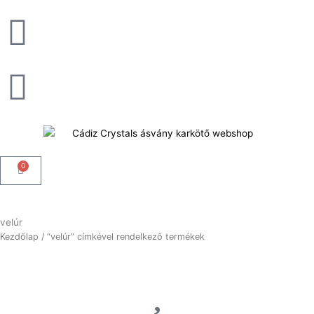
Skip
to
content
0
Kosár
velúr
Kezdőlap
/ “velúr” címkével rendelkező termékek