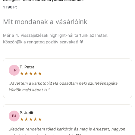
1 190
Ft
Mit mondanak a vásárlóink
Már a 4. Visszajelzések highlight-nál tartunk az Instán.
Köszönjük a rengeteg pozitív szavakat! 💖
T. Petra
TP
★★★★★
„Átvettem a karkötőt🥰 Ha odaadtam neki születésnapjára
küldök majd képet is.”
P. Judit
PJ
★★★★★
„Kedden rendeltem tőled karkötőt és meg is érkezett, nagyon