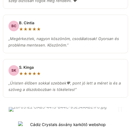
szép biztosan fogok még rendelni. ❤️”
B. Cintia
BC
★★★★★
„Megérkeztek, nagyon köszönöm, csodálatosak! Gyorsan és
probléma mentesen. Köszönöm.”
S. Kinga
SK
★★★★★
„Úristen élőben sokkal szebbek💖, pont jó lett a méret is és a
szöveg a díszdobozban is tökéletes!”