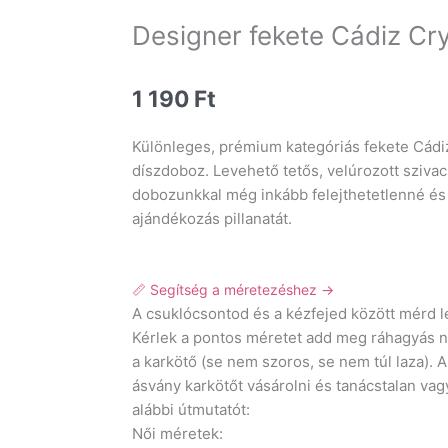
Designer fekete Cádiz Cr
1 190
Ft
Különleges, prémium kategóriás fekete Cádiz 
díszdoboz. Levehető tetős, velúrozott szivac
dobozunkkal még inkább felejthetetlenné és 
ajándékozás pillanatát.
📏 Segítség a méretezéshez →
A csuklócsontod és a kézfejed között mérd 
Kérlek a pontos méretet add meg ráhagyás n
a karkötő (se nem szoros, se nem túl laza).
ásvány karkötőt vásárolni és tanácstalan vag
alábbi útmutatót:
Női méretek: