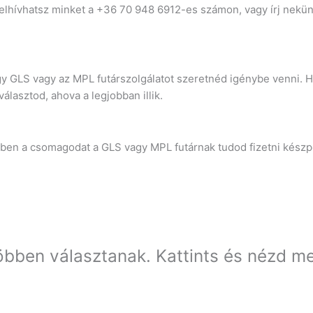
elhívhatsz minket a +36 70 948 6912-es számon, vagy írj nekü
gy GLS vagy az MPL futárszolgálatot szeretnéd igénybe venni. 
lasztod, ahova a legjobban illik.
setben a csomagodat a GLS vagy MPL futárnak tudod fizetni kész
öbben választanak. Kattints és nézd m