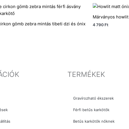
Márványos howlit 
irkon gömb zebra mintás tibeti dzi és ónix
4 790
Ft
ÁCIÓK
TERMÉKEK
Gravírozható ékszerek
ések
Férfi betűs karkötők
állítás
Betűs karkötők nőknek