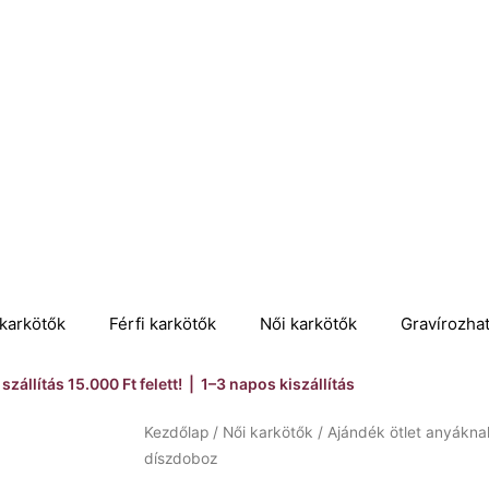
karkötők
Férfi karkötők
Női karkötők
Gravírozha
szállítás 15.000 Ft felett! | 1–3 napos kiszállítás
Kezdőlap
/
Női karkötők
/
Ajándék ötlet anyákna
díszdoboz