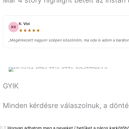
Már 4 story highlight betelt az Instán
K. Vivi
KV
★★★★★
„Megérkezett nagyon szépen köszönöm, ma oda is adom a barátom
GYIK
Minden kérdésre válaszolnuk, a dönt
Hogyan adhatom meg a neveket / betűket a páros karkötőh