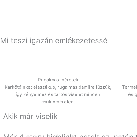
Mi teszi igazán emlékezetessé
Rugalmas méretek
Karkötőinket elasztikus, rugalmas damilra fűzzük,
Termék
így kényelmes és tartós viselet minden
és 
csuklóméreten.
Akik már viselik