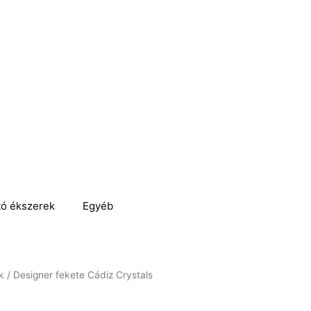
tó ékszerek
Egyéb
k
/ Designer fekete Cádiz Crystals