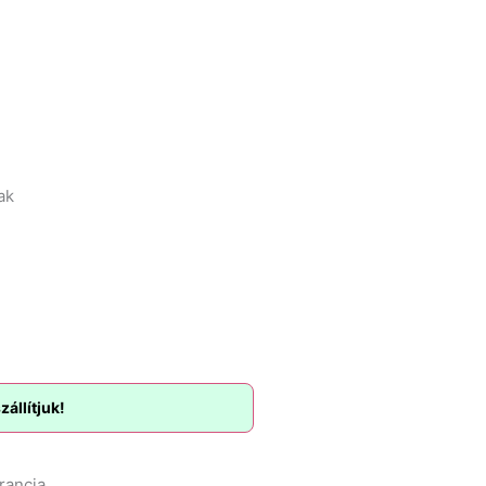
ak
állítjuk!
rancia