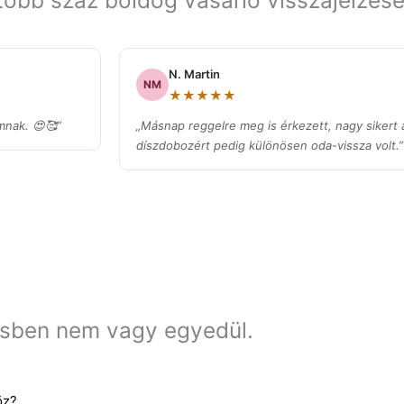
 több száz boldog vásárló visszajelzésé
N. Martin
NM
★★★★★
nak. 😍🥰”
„Másnap reggelre meg is érkezett, nagy sikert ar
díszdobozért pedig különösen oda-vissza volt.
ésben nem vagy egyedül.
öz?