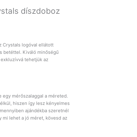
ystals díszdoboz
Crystals logóval ellátott
s betéttel. Kiváló minőségű
exkluzívvá tehetjük az
le egy mérőszalaggal a méreted.
élkül, hiszen így lesz kényelmes
 Amennyiben ajándékba szeretnél
y mi lehet a jó méret, kövesd az