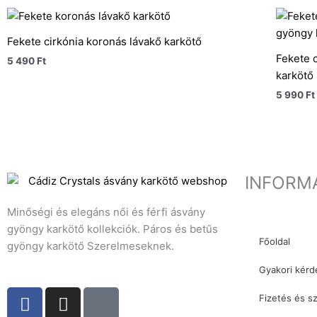
Fekete cirkónia koronás lávakő karkötő
Fekete c
5 490
Ft
karkötő
5 990
Ft
INFORM
Minőségi és elegáns női és férfi ásvány
gyöngy karkötő kollekciók. Páros és betűs
Főoldal
gyöngy karkötő Szerelmeseknek.
Gyakori kérd
F
I
T
Fizetés és sz
a
n
i