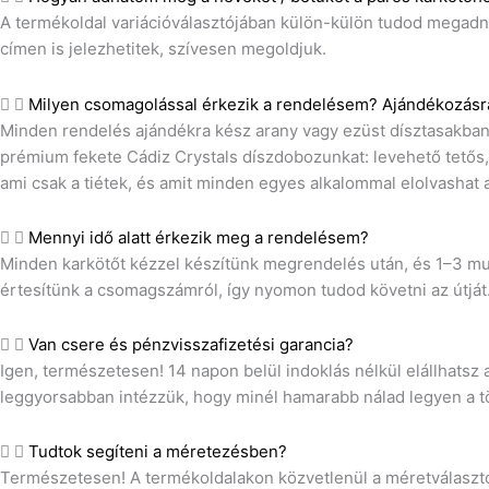
A termékoldal variációválasztójában külön-külön tudod megadni
címen is jelezhetitek, szívesen megoldjuk.
Milyen csomagolással érkezik a rendelésem? Ajándékozásr
Minden rendelés ajándékra kész arany vagy ezüst dísztasakban 
prémium fekete Cádiz Crystals díszdobozunkat: levehető tetős, 
ami csak a tiétek, és amit minden egyes alkalommal elolvashat a
Mennyi idő alatt érkezik meg a rendelésem?
Minden karkötőt kézzel készítünk megrendelés után, és 1–3 mun
értesítünk a csomagszámról, így nyomon tudod követni az útját
Van csere és pénzvisszafizetési garancia?
Igen, természetesen! 14 napon belül indoklás nélkül elállhatsz 
leggyorsabban intézzük, hogy minél hamarabb nálad legyen a t
Tudtok segíteni a méretezésben?
Természetesen! A termékoldalakon közvetlenül a méretválasztó 