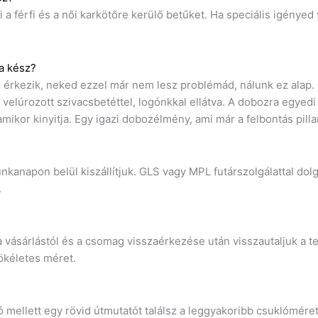
 a férfi és a női karkötőre kerülő betűket. Ha speciális igény
a kész?
érkezik, neked ezzel már nem lesz problémád, nálunk ez alap. 
velúrozott szivacsbetéttel, logónkkal ellátva. A dobozra egyed
mikor kinyitja. Egy igazi dobozélmény, ami már a felbontás pill
kanapon belül kiszállítjuk. GLS vagy MPL futárszolgálattal dol
.
a vásárlástól és a csomag visszaérkezése után visszautaljuk a t
ökéletes méret.
mellett egy rövid útmutatót találsz a leggyakoribb csuklómére