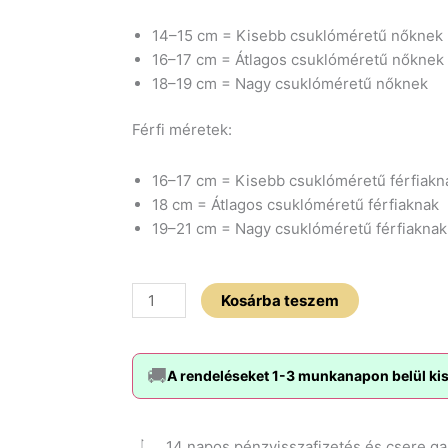
14–15 cm = Kisebb csuklóméretű nőknek
16–17 cm = Átlagos csuklóméretű nőknek
18–19 cm = Nagy csuklóméretű nőknek
Férfi méretek:
16–17 cm = Kisebb csuklóméretű férfiakn
18 cm = Átlagos csuklóméretű férfiaknak
19–21 cm = Nagy csuklóméretű férfiaknak
Designer
Kosárba teszem
fekete
Cádiz
Crystals
🚚
A rendeléseket 1-3 munkanapon belül kisz
díszdoboz
mennyiség
14 napos pénzvisszafizetés és csere ga