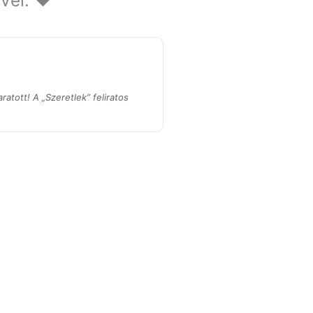
vel. ❤️
atott! A „Szeretlek” feliratos
”