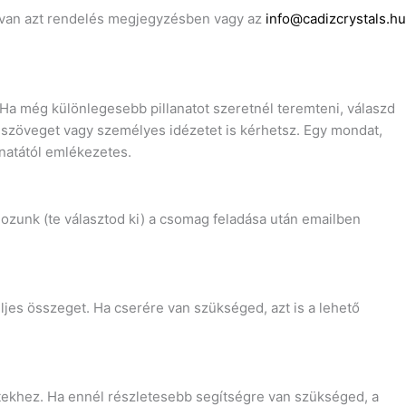
ed van azt rendelés megjegyzésben vagy az
info@cadizcrystals.hu
Ha még különlegesebb pillanatot szeretnél teremteni, válaszd
i szöveget vagy személyes idézetet is kérhetsz. Egy mondat,
anatától emlékezetes.
gozunk (te választod ki) a csomag feladása után emailben
eljes összeget. Ha cserére van szükséged, azt is a lehető
tekhez. Ha ennél részletesebb segítségre van szükséged, a