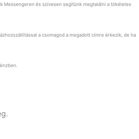
nk Messengeren és szívesen segítünk megtalálni a tökéletes
Házhozszállítással a csomagod a megadott címre érkezik, de ha
pénzben.
eg.