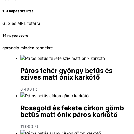
1–3 napos szállítás
GLS és MPL futárral
14 napos csere
garancia minden termékre
Páros fehér gyöngy betűs és
szives matt ónix karkötő
8 490
Ft
Rosegold és fekete cirkon gömb
betűs matt ónix páros karkötő
11 990
Ft