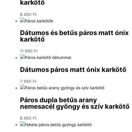
karkötő
8 490
Ft
Dátumos és betűs páros matt ónix
karkötő
11 990
Ft
Dátumos páros matt ónix karkötő
7 990
Ft
Páros dupla betűs arany
nemesacél gyöngy és szív karkötő
8 490
Ft