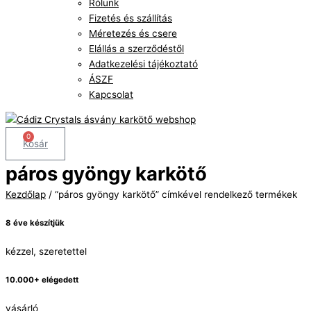
Rólunk
Fizetés és szállítás
Méretezés és csere
Elállás a szerződéstől
Adatkezelési tájékoztató
ÁSZF
Kapcsolat
0
Kosár
páros gyöngy karkötő
Kezdőlap
/ “páros gyöngy karkötő” címkével rendelkező termékek
8 éve készítjük
kézzel, szeretettel
10.000+ elégedett
vásárló