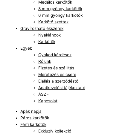
Medálos karkötők
8 mm gyöngy karkötők
6 mm gyöngy karkötők
Karkötő szettek
Gravírozható ékszerek
Nyakláncok
Karkötők
Egyéb
Gyakori kérdések
Rólunk
Fizetés és szállítás
Méretezés és csere
Elállás a szerződéstől
Adatkezelési tájékoztató
ÁSZF
Kapcsolat
Apák napja
Páros karkötők
Férfi karkötők
Exkluzív kollekció