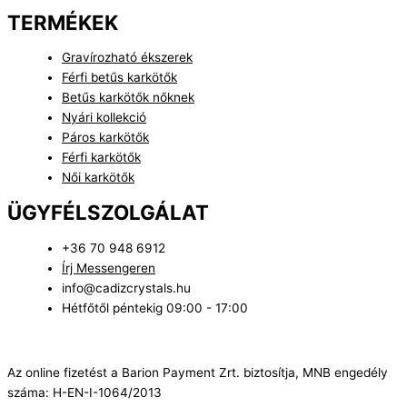
TERMÉKEK
Gravírozható ékszerek
Férfi betűs karkötők
Betűs karkötők nőknek
Nyári kollekció
Páros karkötők
Férfi karkötők
Női karkötők
ÜGYFÉLSZOLGÁLAT
+36 70 948 6912
Írj Messengeren
info@cadizcrystals.hu
Hétfőtől péntekig 09:00 - 17:00
Az online fizetést a Barion Payment Zrt. biztosítja, MNB engedély
száma: H-EN-I-1064/2013