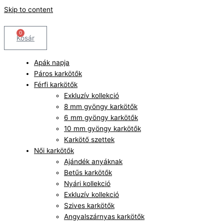
Skip to content
0
Kosár
Apák napja
Páros karkötők
Férfi karkötők
Exkluzív kollekció
8 mm gyöngy karkötők
6 mm gyöngy karkötők
10 mm gyöngy karkötők
Karkötő szettek
Női karkötők
Ajándék anyáknak
Betűs karkötők
Nyári kollekció
Exkluzív kollekció
Szives karkötők
Angyalszárnyas karkötők