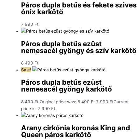
Páros dupla betűs és fekete szives
ónix karkötő
7 990
Ft
Páros dupla betűs ezüst
nemesacél gyöngy és szív karkötő
8 490
Ft
Sale!
Páros dupla betűs ezüst
nemesacél gyöngy karkötő
8 490
Ft
Original price was: 8 490 Ft.
7 990
Ft
Current
price is: 7 990 Ft.
Arany cirkónia koronás King and
Queen páros karkötő