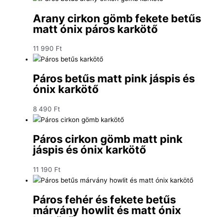
Arany cirkon gömb fekete betűs
matt ónix páros karkötő
11 990
Ft
Páros betűs matt pink jáspis és
ónix karkötő
8 490
Ft
Páros cirkon gömb matt pink
jáspis és ónix karkötő
11 190
Ft
Páros fehér és fekete betűs
márvány howlit és matt ónix