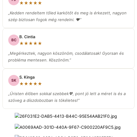
★★★★★
„Kedden rendeltem tőled karkötőt és meg is érkezett, nagyon
szép biztosan fogok még rendelni. ❤️”
B. Cintia
BC
★★★★★
„Megérkeztek, nagyon köszönöm, csodálatosak! Gyorsan és
probléma mentesen. Köszönöm.”
S. Kinga
SK
★★★★★
„Úristen élőben sokkal szebbek💖, pont jó lett a méret is és a
szöveg a díszdobozban is tökéletes!”