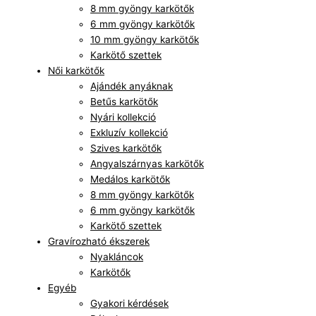
8 mm gyöngy karkötők
6 mm gyöngy karkötők
10 mm gyöngy karkötők
Karkötő szettek
Női karkötők
Ajándék anyáknak
Betűs karkötők
Nyári kollekció
Exkluzív kollekció
Szives karkötők
Angyalszárnyas karkötők
Medálos karkötők
8 mm gyöngy karkötők
6 mm gyöngy karkötők
Karkötő szettek
Gravírozható ékszerek
Nyakláncok
Karkötők
Egyéb
Gyakori kérdések