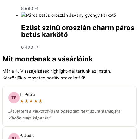
8 990
Ft
Ezüst színű oroszlán charm páros
betűs karkötő
8 490
Ft
Mit mondanak a vásárlóink
Már a 4. Visszajelzések highlight-nál tartunk az Instán.
Köszönjük a rengeteg pozitív szavakat! 💖
T. Petra
TP
★★★★★
„Átvettem a karkötőt🥰 Ha odaadtam neki születésnapjára
küldök majd képet is.”
P. Judit
PJ