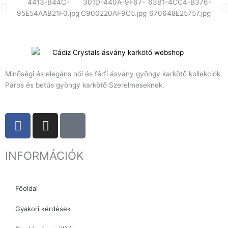
Minőségi és elegáns női és férfi ásvány gyöngy karkötő kollekciók.
Páros és betűs gyöngy karkötő Szerelmeseknek.
F
I
T
a
n
i
c
s
k
INFORMÁCIÓK
e
t
t
b
a
o
o
g
k
Főoldal
o
r
k
a
Gyakori kérdések
m