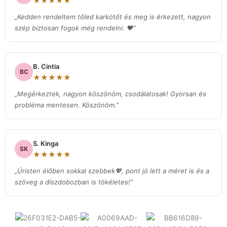
★★★★★
„Kedden rendeltem tőled karkötőt és meg is érkezett, nagyon
szép biztosan fogok még rendelni. ❤️”
B. Cintia
BC
★★★★★
„Megérkeztek, nagyon köszönöm, csodálatosak! Gyorsan és
probléma mentesen. Köszönöm.”
S. Kinga
SK
★★★★★
„Úristen élőben sokkal szebbek💖, pont jó lett a méret is és a
szöveg a díszdobozban is tökéletes!”