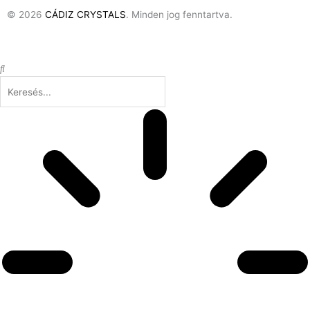
© 2026
CÁDIZ CRYSTALS
. Minden jog fenntartva.
Keresés