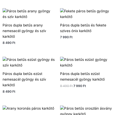
Páros dupla betűs arany
Páros dupla betűs és fekete
nemesacél gyöngy és szív
szives ónix karkötő
karkötő
7 990
Ft
8 490
Ft
Original
Current
price
price
was:
is:
8
7
Páros dupla betűs ezüst
Páros dupla betűs ezüst
490 Ft.
990 Ft.
nemesacél gyöngy és szív
nemesacél gyöngy karkötő
karkötő
8 490
Ft
7 990
Ft
8 490
Ft