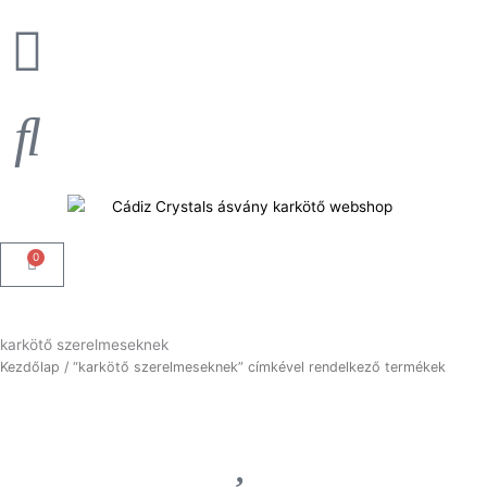
Skip
to
content
0
Kosár
karkötő szerelmeseknek
Kezdőlap
/ “karkötő szerelmeseknek” címkével rendelkező termékek