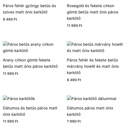
Páros fehér gyöngy betűs és
Rosegold és fekete cirkon
szives matt ónix karkötő
gömb betűs matt ónix páros
karkötő
8 490
Ft
11 990
Ft
Arany cirkon gömb fekete
Páros fehér és fekete betűs
betűs matt ónix páros karkötő
márvány howlit és matt ónix
karkötő
11 990
Ft
8 490
Ft
Dátumos és betűs páros matt
Dátumos páros matt ónix
ónix karkötő
karkötő
11 990
Ft
7 990
Ft