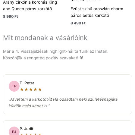
Arany cirkónia koronás King
and Queen páros karkötő
Ezüst színű oroszlán charm
páros betűs karkötő
8 990
Ft
8 490
Ft
Mit mondanak a vásárlóink
Már a 4. Visszajelzések highlight-nál tartunk az Instán.
Köszönjük a rengeteg pozitív szavakat! 💖
T. Petra
TP
★★★★★
„Átvettem a karkötőt🥰 Ha odaadtam neki születésnapjára
küldök majd képet is.”
P. Judit
PJ