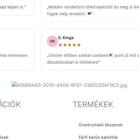
jd képet is.”
„Kedden rendeltem tőled karkötőt és meg is ér
fogok még rendelni. ❤️”
S. Kinga
SK
★★★★★
léma mentesen.
„Úristen élőben sokkal szebbek💖, pont jó lett 
díszdobozban is tökéletes!”
ÁCIÓK
TERMÉKEK
Gravírozható ékszerek
ések
Férfi betűs karkötők