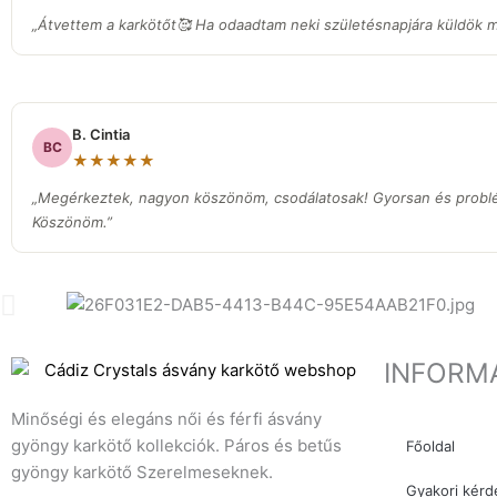
„Átvettem a karkötőt🥰 Ha odaadtam neki születésnapjára küldök ma
B. Cintia
BC
★★★★★
„Megérkeztek, nagyon köszönöm, csodálatosak! Gyorsan és prob
Köszönöm.”
INFORM
Minőségi és elegáns női és férfi ásvány
gyöngy karkötő kollekciók. Páros és betűs
Főoldal
gyöngy karkötő Szerelmeseknek.
Gyakori kérd