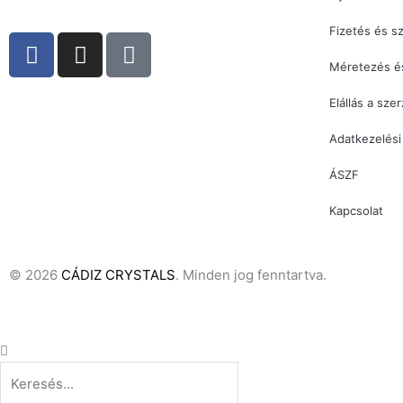
Fizetés és sz
F
I
T
a
n
i
Méretezés é
c
s
k
Elállás a sze
e
t
t
b
a
o
Adatkezelési
o
g
k
o
r
ÁSZF
k
a
Kapcsolat
m
© 2026
CÁDIZ CRYSTALS
. Minden jog fenntartva.
Keresés