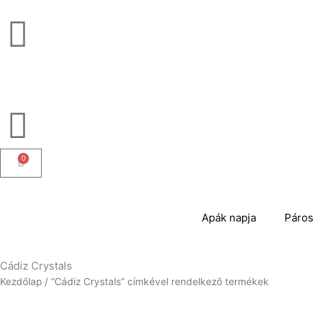
Skip
to
content
0
Kosár
Apák napja
Páros 
Cádiz Crystals
Kezdőlap
/ “Cádiz Crystals” címkével rendelkező termékek