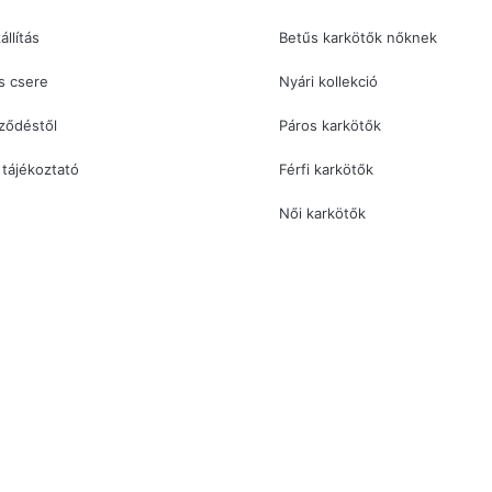
állítás
Betűs karkötők nőknek
s csere
Nyári kollekció
rződéstől
Páros karkötők
 tájékoztató
Férfi karkötők
Női karkötők