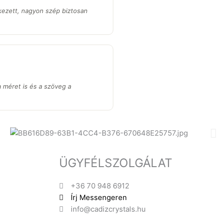
kezett, nagyon szép biztosan
a méret is és a szöveg a
ÜGYFÉLSZOLGÁLAT
+36 70 948 6912
Írj Messengeren
info@cadizcrystals.hu