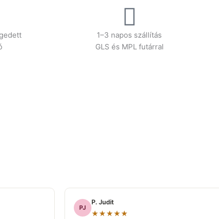
gedett
1–3 napos szállítás
ó
GLS és MPL futárral
P. Judit
PJ
★★★★★