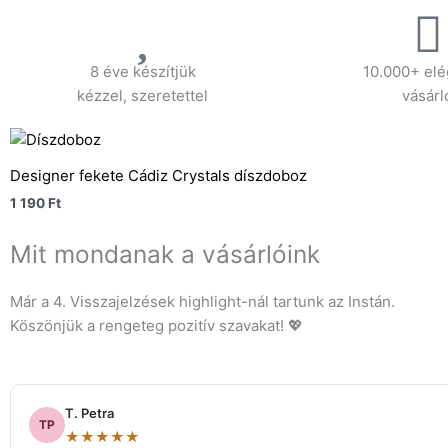
8 éve készítjük
10.000+ elé
kézzel, szeretettel
vásárl
Designer fekete Cádiz Crystals díszdoboz
1 190
Ft
Mit mondanak a vásárlóink
Már a 4. Visszajelzések highlight-nál tartunk az Instán.
Köszönjük a rengeteg pozitív szavakat! 💖
T. Petra
TP
★★★★★