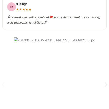
S. Kinga
SK
★★★★★
„Úristen élőben sokkal szebbek
, pont jó lett a méret is és a szöveg
a díszdobozban is tökéletes!”