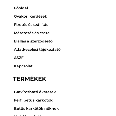
e
t
t
Főoldal
b
a
o
o
g
k
Gyakori kérdések
o
r
Fizetés és szállítás
k
a
Méretezés és csere
m
Elállás a szerződéstől
Adatkezelési tájékoztató
ÁSZF
Kapcsolat
TERMÉKEK
Gravírozható ékszerek
Férfi betűs karkötők
Betűs karkötők nőknek