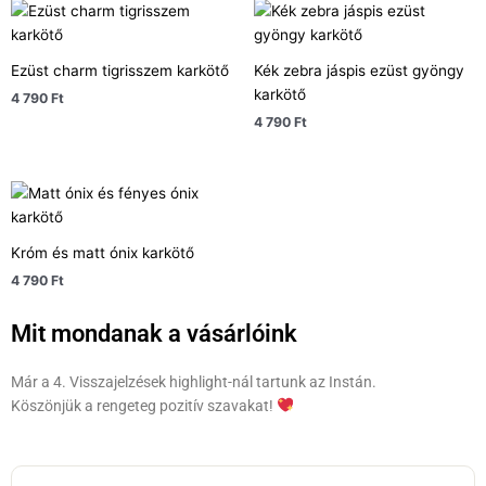
Ezüst charm tigrisszem karkötő
Kék zebra jáspis ezüst gyöngy
karkötő
4 790
Ft
4 790
Ft
Króm és matt ónix karkötő
4 790
Ft
Mit mondanak a vásárlóink
Már a 4. Visszajelzések highlight-nál tartunk az Instán.
Köszönjük a rengeteg pozitív szavakat!