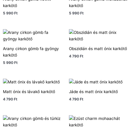
karkötő
karkötő
5 990
Ft
5 990
Ft
Arany cirkon gömb fa gyöngy
Obszidián és matt ónix karkötő
karkötő
4 790
Ft
5 990
Ft
Matt ónix és lávakő karkötő
Jáde és matt ónix karkötő
4 790
Ft
4 790
Ft