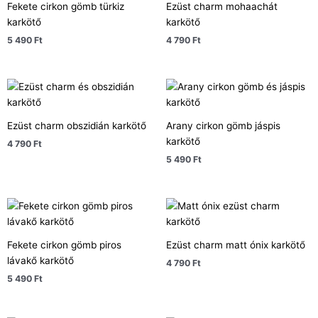
Fekete cirkon gömb türkiz
Ezüst charm mohaachát
karkötő
karkötő
5 490
Ft
4 790
Ft
Ezüst charm obszidián karkötő
Arany cirkon gömb jáspis
karkötő
4 790
Ft
5 490
Ft
Fekete cirkon gömb piros
Ezüst charm matt ónix karkötő
lávakő karkötő
4 790
Ft
5 490
Ft