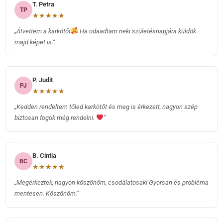
T. Petra
TP
★★★★★
„Átvettem a karkötőt
Ha odaadtam neki születésnapjára küldök
majd képet is.”
P. Judit
PJ
★★★★★
„Kedden rendeltem tőled karkötőt és meg is érkezett, nagyon szép
biztosan fogok még rendelni.
”
B. Cintia
BC
★★★★★
„Megérkeztek, nagyon köszönöm, csodálatosak! Gyorsan és probléma
mentesen. Köszönöm.”