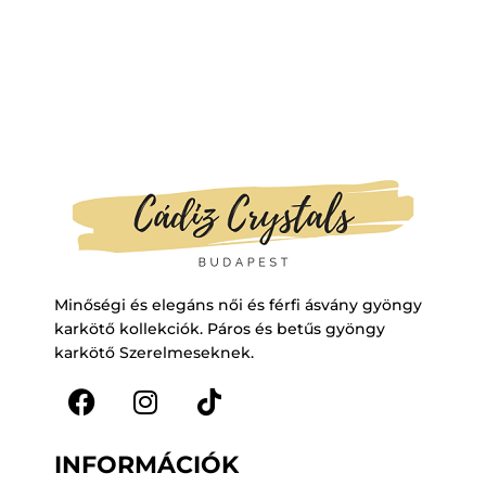
Minőségi és elegáns női és férfi ásvány gyöngy
karkötő kollekciók. Páros és betűs gyöngy
karkötő Szerelmeseknek.
F
I
T
a
n
i
INFORMÁCIÓK
c
s
k