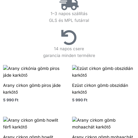
1–3 napos szállítás
GLS és MPL futárral
14 napos csere
garancia minden termékre
Arany cirkon gömb piros jáde
Ezüst cirkon gömb obszidián
karkötő
karkötő
5 990
Ft
5 990
Ft
Arany cirkon gömb howlit
Arany cirkon gömb mohaachát