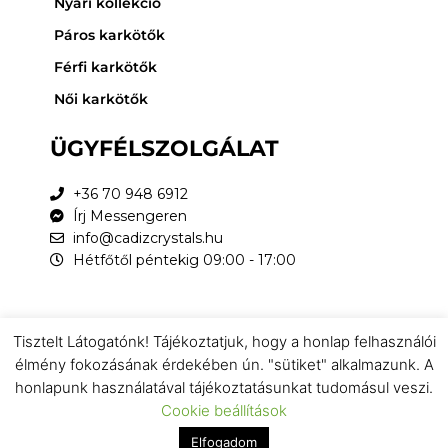
Nyári kollekció
Páros karkötők
Férfi karkötők
Női karkötők
ÜGYFÉLSZOLGÁLAT
+36 70 948 6912
Írj Messengeren
info@cadizcrystals.hu
Hétfőtől péntekig 09:00 - 17:00
Tisztelt Látogatónk! Tájékoztatjuk, hogy a honlap felhasználói
Az online fizetést a Barion Payment Zrt. biztosítja, MNB
élmény fokozásának érdekében ún. "sütiket" alkalmazunk. A
engedély száma: H-EN-I-1064/2013
honlapunk használatával tájékoztatásunkat tudomásul veszi.
Cookie beállítások
© 2026
CÁDIZ CRYSTALS
. Minden jog fenntartva.
Elfogadom