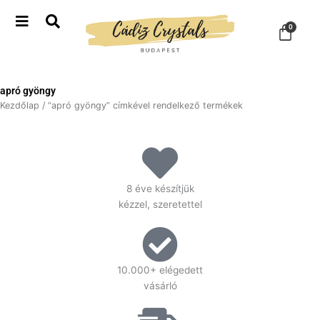
Skip
to
Kosá
0
content
apró gyöngy
Kezdőlap
/ “apró gyöngy” címkével rendelkező termékek
8 éve készítjük
kézzel, szeretettel
10.000+ elégedett
vásárló