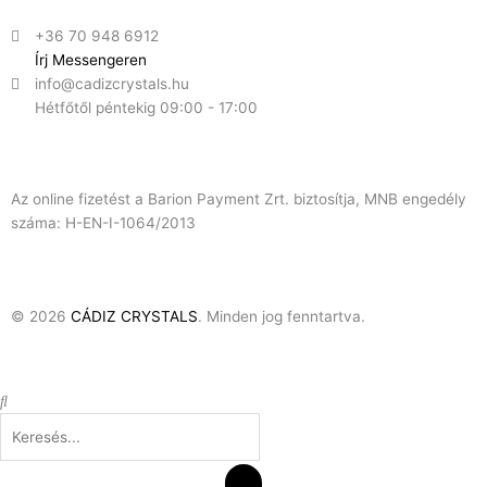
+36 70 948 6912
Írj Messengeren
info@cadizcrystals.hu
Hétfőtől péntekig 09:00 - 17:00
Az online fizetést a Barion Payment Zrt. biztosítja, MNB engedély
száma: H-EN-I-1064/2013
© 2026
CÁDIZ CRYSTALS
. Minden jog fenntartva.
Keresés