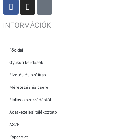
F
I
T
a
n
i
c
s
k
INFORMÁCIÓK
e
t
t
b
a
o
o
g
k
o
r
Főoldal
k
a
Gyakori kérdések
m
Fizetés és szállítás
Méretezés és csere
Elállás a szerződéstől
Adatkezelési tájékoztató
ÁSZF
Kapcsolat