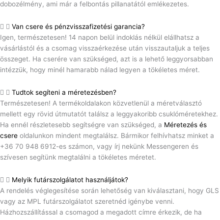
dobozélmény, ami már a felbontás pillanatától emlékezetes.
Van csere és pénzvisszafizetési garancia?
Igen, természetesen! 14 napon belül indoklás nélkül elállhatsz a
vásárlástól és a csomag visszaérkezése után visszautaljuk a teljes
összeget. Ha cserére van szükséged, azt is a lehető leggyorsabban
intézzük, hogy minél hamarabb nálad legyen a tökéletes méret.
Tudtok segíteni a méretezésben?
Természetesen! A termékoldalakon közvetlenül a méretválasztó
mellett egy rövid útmutatót találsz a leggyakoribb csuklóméretekhez.
Ha ennél részletesebb segítségre van szükséged, a
Méretezés és
csere
oldalunkon mindent megtalálsz. Bármikor felhívhatsz minket a
+36 70 948 6912-es számon, vagy írj nekünk Messengeren és
szívesen segítünk megtalálni a tökéletes méretet.
Melyik futárszolgálatot használjátok?
A rendelés véglegesítése során lehetőség van kiválasztani, hogy GLS
vagy az MPL futárszolgálatot szeretnéd igénybe venni.
Házhozszállítással a csomagod a megadott címre érkezik, de ha