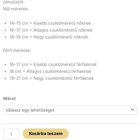
útmutatót:
Női méretek:
14–15 cm = Kisebb csuklóméretű nőknek
16–17 cm = Átlagos csuklóméretű nőknek
18–19 cm = Nagy csuklóméretű nőknek
Férfi méretek:
16–17 cm = Kisebb csuklóméretű férfiaknak
18 cm = Átlagos csuklóméretű férfiaknak
19–21 cm = Nagy csuklóméretű férfiaknak
Arany
Méret
cirkon
gömb
piros
jáde
karkötő
Kosárba teszem
mennyiség