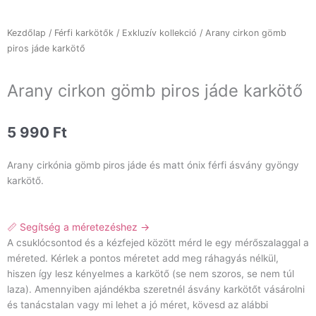
Kezdőlap
/
Férfi karkötők
/
Exkluzív kollekció
/ Arany cirkon gömb
piros jáde karkötő
Arany cirkon gömb piros jáde karkötő
5 990
Ft
Arany cirkónia gömb piros jáde és matt ónix férfi ásvány gyöngy
karkötő.
📏 Segítség a méretezéshez →
A csuklócsontod és a kézfejed között mérd le egy mérőszalaggal a
méreted. Kérlek a pontos méretet add meg ráhagyás nélkül,
hiszen így lesz kényelmes a karkötő (se nem szoros, se nem túl
laza). Amennyiben ajándékba szeretnél ásvány karkötőt vásárolni
és tanácstalan vagy mi lehet a jó méret, kövesd az alábbi