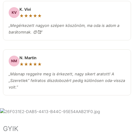
K. Vivi
KV
★★★★★
„Megérkezett nagyon szépen köszönöm, ma oda is adom a
barátomnak. 😍🥰”
N. Martin
NM
★★★★★
„Másnap reggelre meg is érkezett, nagy sikert aratott! A
„Szeretlek” feliratos díszdobozért pedig különösen oda-vissza
volt.
”
GYIK