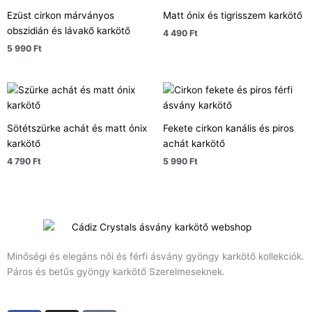
Ezüst cirkon márványos
Matt ónix és tigrisszem karkötő
obszidián és lávakő karkötő
4 490
Ft
5 990
Ft
Sötétszürke achát és matt ónix
Fekete cirkon kanális és piros
karkötő
achát karkötő
4 790
Ft
5 990
Ft
Minőségi és elegáns női és férfi ásvány gyöngy karkötő kollekciók.
Páros és betűs gyöngy karkötő Szerelmeseknek.