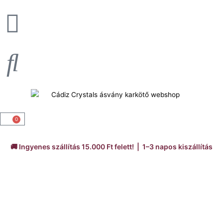
Skip
to
content
0
Kosár
🚚 Ingyenes szállítás 15.000 Ft felett! | 1–3 napos kiszállítás