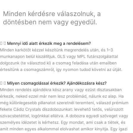
Minden kérdésre válaszolnuk, a
döntésben nem vagy egyedül.
Mennyi idő alatt érkezik meg a rendelésem?
Minden karkötőt kézzel készítünk megrendelés után, és 1–3
munkanapon belül kiszállítjuk. GLS vagy MPL futárszolgálattal
dolgozunk (te választod ki) a csomag feladása után emailben
értesítünk a csomagszámról, így nyomon tudod követni az útját.
Milyen csomagolással érkezik? Ajándékozásra kész?
Minden rendelés ajándékra kész arany vagy ezüst dísztasakban
érkezik, neked ezzel már nem lesz problémád, nálunk ez alap. Ha
még különlegesebb pillanatot szeretnél teremteni, válaszd prémium
fekete Cádiz Crystals díszdobozunkat: levehető tetős, velúrozott
szivacsbetéttel, logónkkal ellátva. A dobozra egyedi szöveget vagy
személyes idézetet is kérhetsz. Egy mondat, ami csak a tiétek, és
amit minden egyes alkalommal elolvashat amikor kinyitja. Egy igazi