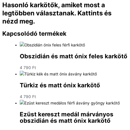
Hasonló karkötők, amiket most a
legtöbben választanak. Kattints és
nézd meg.
Kapcsolódó termékek
Obszidián és matt ónix feles karkötő
4 790
Ft
Türkiz és matt ónix karkötő
4 790
Ft
Ezüst kereszt medál márványos
obszidián és matt ónix karkötő