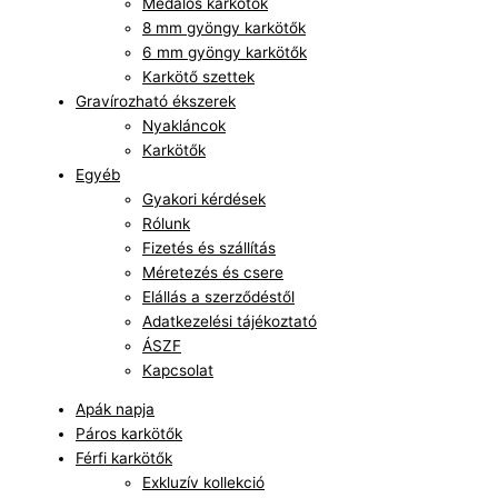
Medálos karkötők
8 mm gyöngy karkötők
6 mm gyöngy karkötők
Karkötő szettek
Gravírozható ékszerek
Nyakláncok
Karkötők
Egyéb
Gyakori kérdések
Rólunk
Fizetés és szállítás
Méretezés és csere
Elállás a szerződéstől
Adatkezelési tájékoztató
ÁSZF
Kapcsolat
Apák napja
Páros karkötők
Férfi karkötők
Exkluzív kollekció