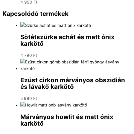
4 990
Ft
Kapcsolódó termékek
Sötétszürke achát és matt ónix
karkötő
4 790
Ft
Ezüst cirkon márványos obszidián
és lávakő karkötő
5 990
Ft
Márványos howlit és matt ónix
karkötő