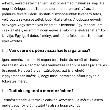
érkezik, neked ezzel már nem lesz problémád, nálunk ez alap. Ha
még különlegesebb pillanatot szeretnél teremteni, válaszd
prémium fekete Cádiz Crystals díszdobozunkat: levehető tetős,
velúrozott szivacsbetéttel, logónkkal ellátva. A dobozra egyedi
szöveget vagy személyes idézetet is kérhetsz. Egy mondat, ami
csak a tiétek, és amit minden egyes alkalommal elolvashat amikor
kinyitja. Egy igazi dobozélmény, ami már a felbontás pillanatától
emlékezetes.
Van csere és pénzvisszafizetési garancia?
Igen, természetesen! 14 napon belül indoklás nélkül elállhatsz a
vásárlástól és a csomag visszaérkezése után visszautaljuk a teljes
összeget. Ha cserére van szükséged, azt is a lehető
leggyorsabban intézzük, hogy minél hamarabb nálad legyen a
tökéletes méret.
Tudtok segíteni a méretezésben?
Természetesen! A termékoldalakon közvetlenül a méretválasztó
mellett egy rövid útmutatót találsz a leggyakoribb