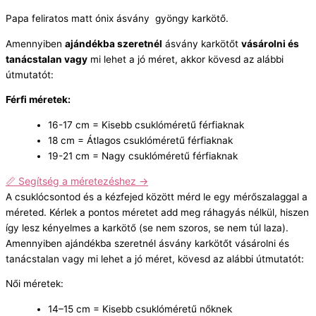
Papa feliratos matt ónix ásvány gyöngy karkötő.
Amennyiben
ajándékba szeretnél
ásvány karkötőt
vásárolni és
tanácstalan vagy
mi lehet a jó méret, akkor kövesd az alábbi
útmutatót:
Férfi méretek:
16-17 cm = Kisebb csuklóméretű férfiaknak
18 cm = Átlagos csuklóméretű férfiaknak
19-21 cm = Nagy csuklóméretű férfiaknak
📏 Segítség a méretezéshez →
A csuklócsontod és a kézfejed között mérd le egy mérőszalaggal a
méreted. Kérlek a pontos méretet add meg ráhagyás nélkül, hiszen
így lesz kényelmes a karkötő (se nem szoros, se nem túl laza).
Amennyiben ajándékba szeretnél ásvány karkötőt vásárolni és
tanácstalan vagy mi lehet a jó méret, kövesd az alábbi útmutatót:
Női méretek:
14–15 cm = Kisebb csuklóméretű nőknek