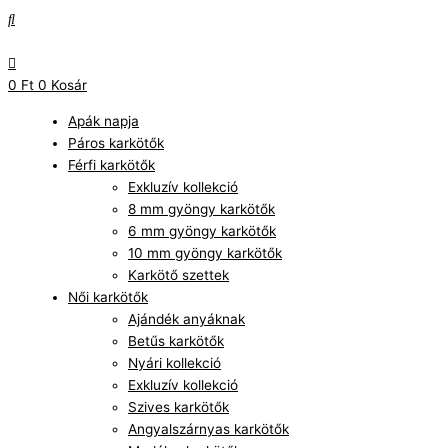
Skip
PAPA
to
feliratos
content
matt
ónix
0
Ft
0
Kosár
karkötő
mennyiség
Apák napja
Páros karkötők
Férfi karkötők
Exkluzív kollekció
8 mm gyöngy karkötők
6 mm gyöngy karkötők
10 mm gyöngy karkötők
Karkötő szettek
Női karkötők
Ajándék anyáknak
Betűs karkötők
Nyári kollekció
Exkluzív kollekció
Szives karkötők
Angyalszárnyas karkötők