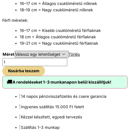
16–17 cm = Átlagos csuklóméretű nőknek
18–19 cm = Nagy csuklóméretű nőknek
Férfi méretek:
16–17 cm = Kisebb csuklóméretű férfiaknak
18 cm = Átlagos csuklóméretű férfiaknak
19–21 cm = Nagy csuklóméretű férfiaknak
Méret
Törlés
Kosárba teszem
🚚
A rendeléseket 1-3 munkanapon belül kiszállítjuk!
14 napos pénzvisszafizetés és csere garancia
Ingyenes szállítás 15.000 Ft felett
Kézzel készített, egyedi tervezés
Szállítás 1-3 munkap