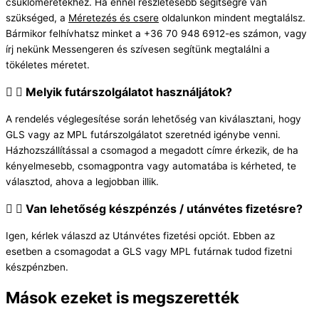
csuklóméretekhez. Ha ennél részletesebb segítségre van
szükséged, a
Méretezés és csere
oldalunkon mindent megtalálsz.
Bármikor felhívhatsz minket a +36 70 948 6912-es számon, vagy
írj nekünk Messengeren és szívesen segítünk megtalálni a
tökéletes méretet.
Melyik futárszolgálatot használjátok?
A rendelés véglegesítése során lehetőség van kiválasztani, hogy
GLS vagy az MPL futárszolgálatot szeretnéd igénybe venni.
Házhozszállítással a csomagod a megadott címre érkezik, de ha
kényelmesebb, csomagpontra vagy automatába is kérheted, te
választod, ahova a legjobban illik.
Van lehetőség készpénzés / utánvétes fizetésre?
Igen, kérlek válaszd az Utánvétes fizetési opciót. Ebben az
esetben a csomagodat a GLS vagy MPL futárnak tudod fizetni
készpénzben.
Mások ezeket is megszerették