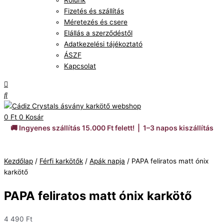
Rólunk
Fizetés és szállítás
Méretezés és csere
Elállás a szerződéstől
Adatkezelési tájékoztató
ÁSZF
Kapcsolat
0
Ft
0
Kosár
🚚 Ingyenes szállítás 15.000 Ft felett! | 1–3 napos kiszállítás
Kezdőlap
/
Férfi karkötők
/
Apák napja
/ PAPA feliratos matt ónix
karkötő
PAPA feliratos matt ónix karkötő
4 490
Ft