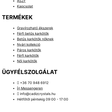
ÁSZF
Kapcsolat
TERMÉKEK
Gravírozható ékszerek
Férfi betűs karkötők
Betűs karkötők nőknek
Nyári kollekció
Páros karkötők
Férfi karkötők
Női karkötők
ÜGYFÉLSZOLGÁLAT
+36 70 948 6912
Írj Messengeren
info@cadizcrystals.hu
Hétfőtől péntekig 09:00 - 17:00