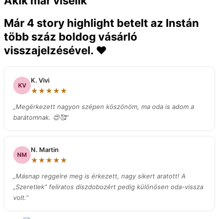
Akik már viselik
Már 4 story highlight betelt az Instán
több száz boldog vásárló
visszajelzésével. ❤️
K. Vivi
KV
★★★★★
„Megérkezett nagyon szépen köszönöm, ma oda is adom a
barátomnak. 😍🥰”
N. Martin
NM
★★★★★
„Másnap reggelre meg is érkezett, nagy sikert aratott! A
„Szeretlek” feliratos díszdobozért pedig különösen oda-vissza
volt.
”