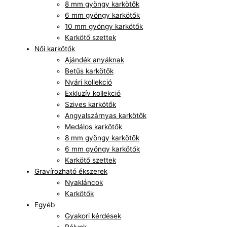
8 mm gyöngy karkötők
6 mm gyöngy karkötők
10 mm gyöngy karkötők
Karkötő szettek
Női karkötők
Ajándék anyáknak
Betűs karkötők
Nyári kollekció
Exkluzív kollekció
Szives karkötők
Angyalszárnyas karkötők
Medálos karkötők
8 mm gyöngy karkötők
6 mm gyöngy karkötők
Karkötő szettek
Gravírozható ékszerek
Nyakláncok
Karkötők
Egyéb
Gyakori kérdések