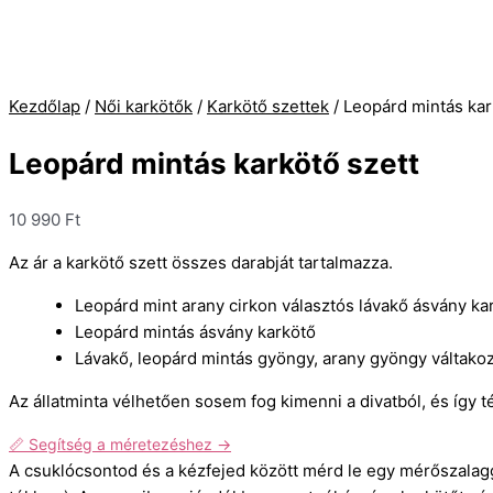
Kezdőlap
/
Női karkötők
/
Karkötő szettek
/ Leopárd mintás kar
Leopárd mintás karkötő szett
10 990
Ft
Az ár a karkötő szett összes darabját tartalmazza.
Leopárd mint arany cirkon választós lávakő ásvány ka
Leopárd mintás ásvány karkötő
Lávakő, leopárd mintás gyöngy, arany gyöngy váltako
Az állatminta vélhetően sosem fog kimenni a divatból, és így 
📏 Segítség a méretezéshez →
A csuklócsontod és a kézfejed között mérd le egy mérőszalag