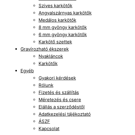
Szives karkötők
Angyalszárnyas karkötők
Medálos karkötők
8 mm gyöngy karkötők
6 mm gyöngy karkötők
Karkötő szettek
Gravírozható ékszerek
Nyakláncok
Karkötők
Egyéb
Gyakori kérdések
Rólunk
Fizetés és szállítás
Méretezés és csere
Elállás a szerződéstől
Adatkezelési tájékoztató
ÁSZF
Kapcsolat