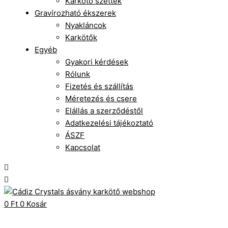
Karkötő szettek
Gravírozható ékszerek
Nyakláncok
Karkötők
Egyéb
Gyakori kérdések
Rólunk
Fizetés és szállítás
Méretezés és csere
Elállás a szerződéstől
Adatkezelési tájékoztató
ÁSZF
Kapcsolat
0
Ft
0
Kosár