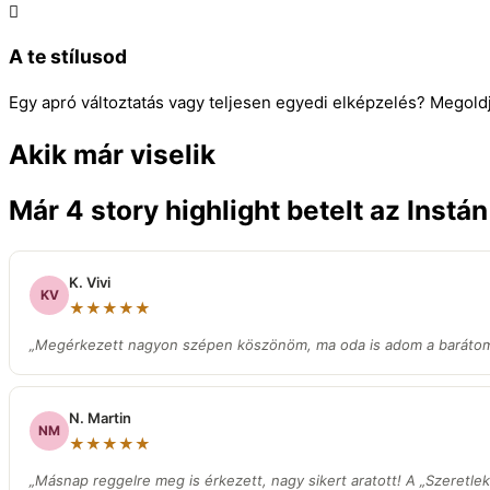
A te stílusod
Egy apró változtatás vagy teljesen egyedi elképzelés? Megold
Akik már viselik
Már 4 story highlight betelt az Instá
K. Vivi
KV
★★★★★
„Megérkezett nagyon szépen köszönöm, ma oda is adom a barátom
N. Martin
NM
★★★★★
„Másnap reggelre meg is érkezett, nagy sikert aratott! A „Szeretlek