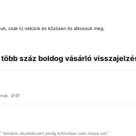
juk, csak írj nekünk és közösen és alkossuk meg.
n több száz boldog vásárló visszajelzé
nak. 😍🥰”
” feliratos díszdobozért pedig különösen oda-vissza volt.
”