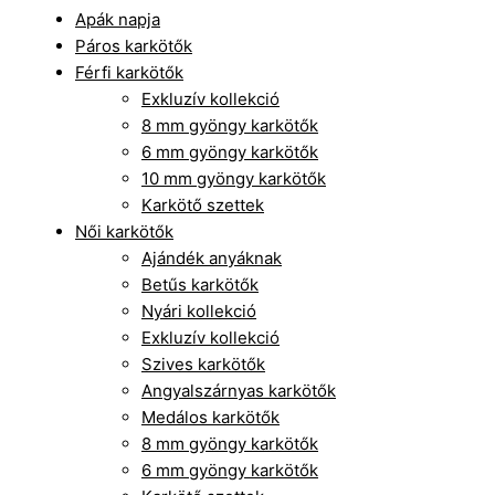
Apák napja
Páros karkötők
Férfi karkötők
Exkluzív kollekció
8 mm gyöngy karkötők
6 mm gyöngy karkötők
10 mm gyöngy karkötők
Karkötő szettek
Női karkötők
Ajándék anyáknak
Betűs karkötők
Nyári kollekció
Exkluzív kollekció
Szives karkötők
Angyalszárnyas karkötők
Medálos karkötők
8 mm gyöngy karkötők
6 mm gyöngy karkötők