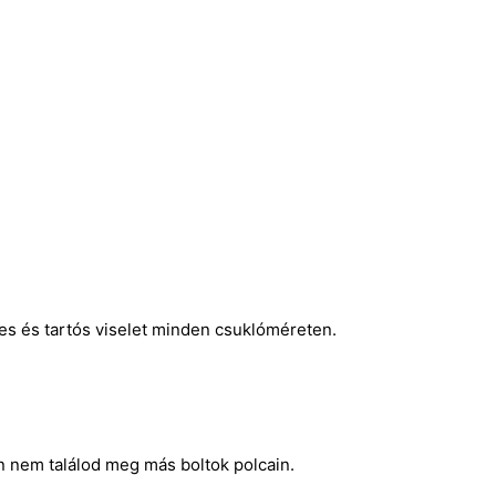
mes és tartós viselet minden csuklóméreten.
n nem találod meg más boltok polcain.