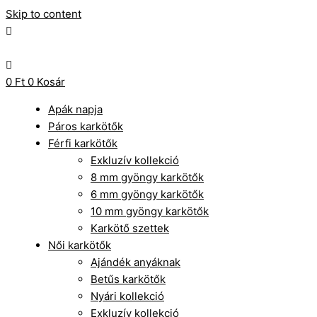
Skip to content
0
Ft
0
Kosár
Apák napja
Páros karkötők
Férfi karkötők
Exkluzív kollekció
8 mm gyöngy karkötők
6 mm gyöngy karkötők
10 mm gyöngy karkötők
Karkötő szettek
Női karkötők
Ajándék anyáknak
Betűs karkötők
Nyári kollekció
Exkluzív kollekció