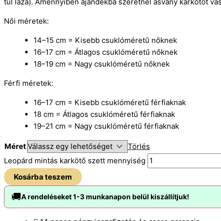
túl laza). Amennyiben ajándékba szeretnél ásvány karkötőt vásá
Női méretek:
14–15 cm = Kisebb csuklóméretű nőknek
16–17 cm = Átlagos csuklóméretű nőknek
18–19 cm = Nagy csuklóméretű nőknek
Férfi méretek:
16–17 cm = Kisebb csuklóméretű férfiaknak
18 cm = Átlagos csuklóméretű férfiaknak
19–21 cm = Nagy csuklóméretű férfiaknak
Méret
Törlés
Leopárd mintás karkötő szett mennyiség
Kosárba teszem
🚚
A rendeléseket 1-3 munkanapon belül kiszállítjuk!