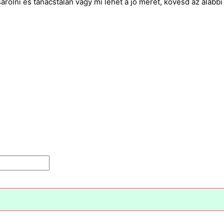
rolni és tanácstalan vagy mi lehet a jó méret, kövesd az alábbi