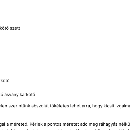
kötő szett
rkötő
zó ásvány karkötő
télen szerintünk abszolút tökéletes lehet arra, hogy kicsit izg
gal a méreted. Kérlek a pontos méretet add meg ráhagyás nélkül