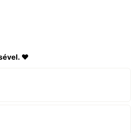
sével. ❤️