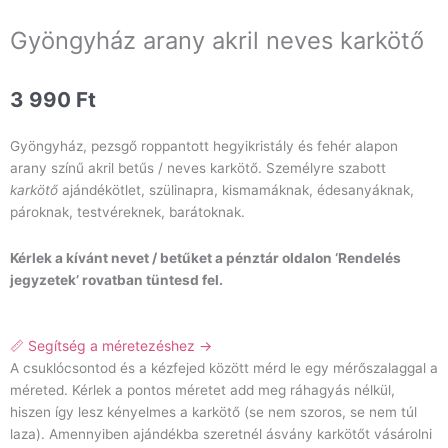
Gyöngyház arany akril neves karkötő
3 990
Ft
Gyöngyház, pezsgő roppantott hegyikristály és fehér alapon
arany színű akril betűs / neves karkötő. Személyre szabott
karkötő
ajándékötlet, szülinapra, kismamáknak, édesanyáknak,
pároknak, testvéreknek, barátoknak.
Kérlek a kívánt nevet / betűket a pénztár oldalon ‘Rendelés
jegyzetek’ rovatban tüntesd fel.
📏 Segítség a méretezéshez →
A csuklócsontod és a kézfejed között mérd le egy mérőszalaggal a
méreted. Kérlek a pontos méretet add meg ráhagyás nélkül,
hiszen így lesz kényelmes a karkötő (se nem szoros, se nem túl
laza). Amennyiben ajándékba szeretnél ásvány karkötőt vásárolni