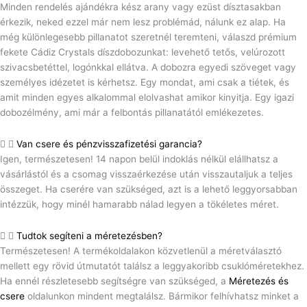
Minden rendelés ajándékra kész arany vagy ezüst dísztasakban
érkezik, neked ezzel már nem lesz problémád, nálunk ez alap. Ha
még különlegesebb pillanatot szeretnél teremteni, válaszd prémium
fekete Cádiz Crystals díszdobozunkat: levehető tetős, velúrozott
szivacsbetéttel, logónkkal ellátva. A dobozra egyedi szöveget vagy
személyes idézetet is kérhetsz. Egy mondat, ami csak a tiétek, és
amit minden egyes alkalommal elolvashat amikor kinyitja. Egy igazi
dobozélmény, ami már a felbontás pillanatától emlékezetes.
Van csere és pénzvisszafizetési garancia?
Igen, természetesen! 14 napon belül indoklás nélkül elállhatsz a
vásárlástól és a csomag visszaérkezése után visszautaljuk a teljes
összeget. Ha cserére van szükséged, azt is a lehető leggyorsabban
intézzük, hogy minél hamarabb nálad legyen a tökéletes méret.
Tudtok segíteni a méretezésben?
Természetesen! A termékoldalakon közvetlenül a méretválasztó
mellett egy rövid útmutatót találsz a leggyakoribb csuklóméretekhez.
Ha ennél részletesebb segítségre van szükséged, a
Méretezés és
csere
oldalunkon mindent megtalálsz. Bármikor felhívhatsz minket a