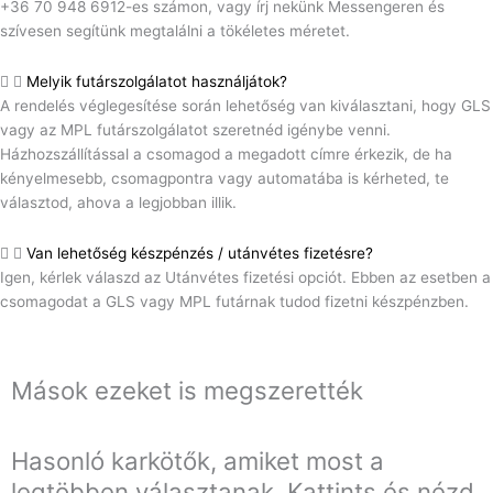
+36 70 948 6912-es számon, vagy írj nekünk Messengeren és
szívesen segítünk megtalálni a tökéletes méretet.
Melyik futárszolgálatot használjátok?
A rendelés véglegesítése során lehetőség van kiválasztani, hogy GLS
vagy az MPL futárszolgálatot szeretnéd igénybe venni.
Házhozszállítással a csomagod a megadott címre érkezik, de ha
kényelmesebb, csomagpontra vagy automatába is kérheted, te
választod, ahova a legjobban illik.
Van lehetőség készpénzés / utánvétes fizetésre?
Igen, kérlek válaszd az Utánvétes fizetési opciót. Ebben az esetben a
csomagodat a GLS vagy MPL futárnak tudod fizetni készpénzben.
Mások ezeket is megszerették
Hasonló karkötők, amiket most a
legtöbben választanak. Kattints és nézd