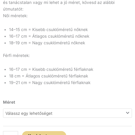
és tanácstalan vagy mi lehet a jó méret, kövesd az alábbi
útmutatót:
Női méretek:
14–15 cm = Kisebb csuklóméretű nőknek
16–17 cm = Átlagos csuklóméretű nőknek
18–19 cm = Nagy csuklóméretű nőknek
Férfi méretek:
16–17 cm = Kisebb csuklóméretű férfiaknak
18 cm = Átlagos csuklóméretű férfiaknak
19–21 cm = Nagy csuklóméretű férfiaknak
Gyöngyház
Méret
arany
akril
neves
karkötő
mennyiség