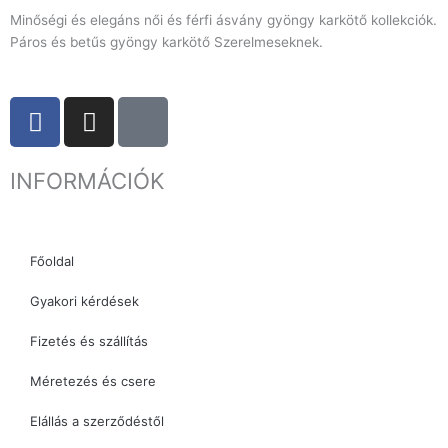
Minőségi és elegáns női és férfi ásvány gyöngy karkötő kollekciók.
Páros és betűs gyöngy karkötő Szerelmeseknek.
F
I
T
a
n
i
c
s
k
INFORMÁCIÓK
e
t
t
b
a
o
o
g
k
o
r
Főoldal
k
a
Gyakori kérdések
m
Fizetés és szállítás
Méretezés és csere
Elállás a szerződéstől