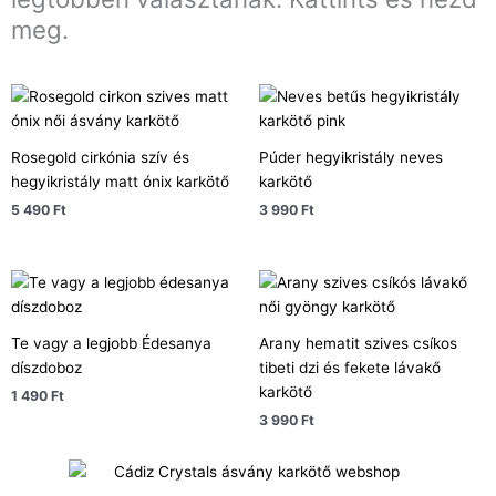
meg.
Rosegold cirkónia szív és
Púder hegyikristály neves
hegyikristály matt ónix karkötő
karkötő
5 490
Ft
3 990
Ft
Te vagy a legjobb Édesanya
Arany hematit szives csíkos
díszdoboz
tibeti dzi és fekete lávakő
karkötő
1 490
Ft
3 990
Ft