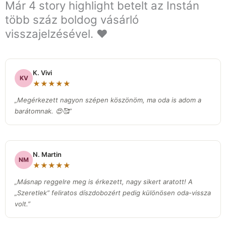
Már 4 story highlight betelt az Instán
több száz boldog vásárló
visszajelzésével. ❤️
K. Vivi
KV
★★★★★
„Megérkezett nagyon szépen köszönöm, ma oda is adom a
barátomnak. 😍🥰”
N. Martin
NM
★★★★★
„Másnap reggelre meg is érkezett, nagy sikert aratott! A
„Szeretlek” feliratos díszdobozért pedig különösen oda-vissza
volt.
”