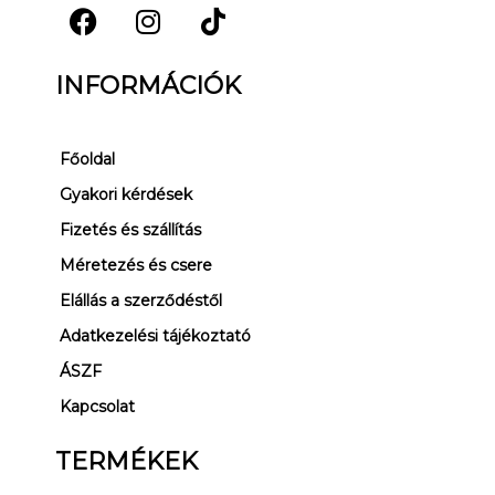
F
I
T
a
n
i
INFORMÁCIÓK
c
s
k
e
t
t
b
a
o
Főoldal
o
g
k
Gyakori kérdések
o
r
Fizetés és szállítás
k
a
m
Méretezés és csere
Elállás a szerződéstől
Adatkezelési tájékoztató
ÁSZF
Kapcsolat
TERMÉKEK