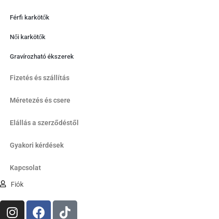
Férfi karkötők
Női karkötők
Gravírozható ékszerek
Fizetés és szállítás
Méretezés és csere
Elállás a szerződéstől
Gyakori kérdések
Kapcsolat
Fiók
I
F
T
n
a
i