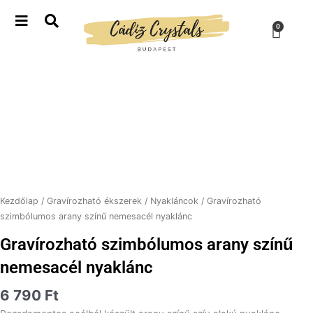
Skip
to
Kosá
0
content
Gravírozható
Kezdőlap
/
Gravírozható ékszerek
/
Nyakláncok
/ Gravírozható
szimbólumos arany színű nemesacél nyaklánc
Gravírozható szimbólumos arany színű
nemesacél nyaklánc
6 790
Ft