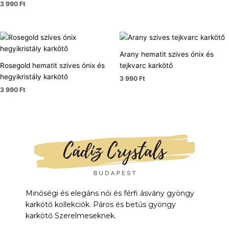
3 990
Ft
Arany hematit szives ónix és
Rosegold hematit szives ónix és
tejkvarc karkötő
hegyikristály karkötő
3 990
Ft
3 990
Ft
Minőségi és elegáns női és férfi ásvány gyöngy
karkötő kollekciók. Páros és betűs gyöngy
karkötő Szerelmeseknek.