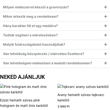
Milyen módszerrel készül a gravírozás?
Mikor érkezik meg a rendelésem?
Hány karakter fél el egy medálra?
Tudtok segíteni a méretezésben?
Melyik futárszolgálatot használjátok?
Van lehetőság készpénzés / utánvétes fizetésre?
Van lehetőségem módosítani a leadott rendelésemen?
NEKED AJÁNLJUK
Arany hematit szives tejkvarc
Ezüst hematit szives pink
karkötő
hologram és matt ónix karkötő
3 990
Ft