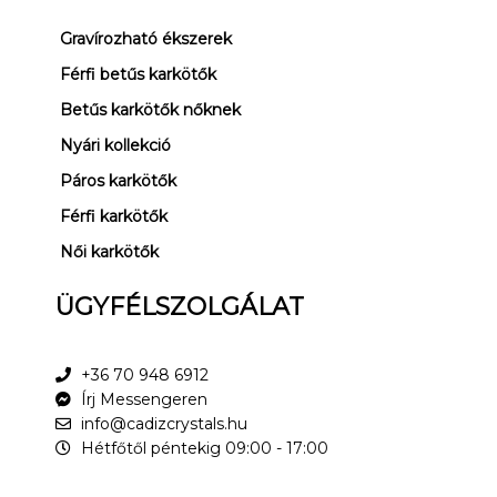
Gravírozható ékszerek
Férfi betűs karkötők
Betűs karkötők nőknek
Nyári kollekció
Páros karkötők
Férfi karkötők
Női karkötők
ÜGYFÉLSZOLGÁLAT
+36 70 948 6912
Írj Messengeren
info@cadizcrystals.hu
Hétfőtől péntekig 09:00 - 17:00