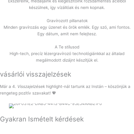
Ékszereink, medáljaink és kiegészítőink rozsdamentes acélból
készülnek, így vízállóak és nem kopnak.
Gravírozott pillanatok
Minden gravírozás egy üzenet és örök emlék. Egy szó, ami fontos.
Egy dátum, amit nem felejtesz.
A Te stílusod
High-tech, precíz lézergravírozó technológiánkkal az általad
megálmodott dizájnt készítjük el.
vásárlói
visszajelzések
Már a 4.
Visszajelzések
highlight-nál tartunk az Instán – köszönjük a
rengeteg pozitív szavakat! 💖
Gyakran Ismételt
kérdések