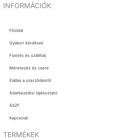
INFORMÁCIÓK
e
t
t
b
a
o
o
g
k
o
r
Főoldal
k
a
Gyakori kérdések
m
Fizetés és szállítás
Méretezés és csere
Elállás a szerződéstől
Adatkezelési tájékoztató
ÁSZF
Kapcsolat
TERMÉKEK