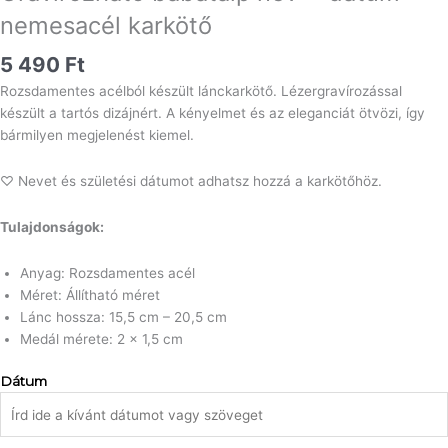
nemesacél karkötő
5 490
Ft
Rozsdamentes acélból készült lánckarkötő. Lézergravírozással
készült a tartós dizájnért. A kényelmet és az eleganciát ötvözi, így
bármilyen megjelenést kiemel.
♡ Nevet és születési dátumot adhatsz hozzá a karkötőhöz.
Tulajdonságok:
Anyag: Rozsdamentes acél
Méret: Állítható méret
Lánc hossza: 15,5 cm – 20,5 cm
Medál mérete: 2 x 1,5 cm
Gravírozható
Dátum
babatalp
név
+