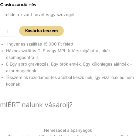
Gravírozandó név
dátum
nemesacél
karkötő
mennyiség
Kosárba teszem
Ingyenes szállítás 15.000 Ft felett
Házhozszállítás GLS vagy MPL futárszolgálattal, akár
csomagpontra is
Egy apró gravírozás. Egy örök emlék. Egy különleges ajándék –
akár magadnak
Ékszereink rozsdamentes acélból készülnek, így vízállóak és nem
kopnak
mIÉRT
nálunk vásárolj?
Nemesacél alapanyagok