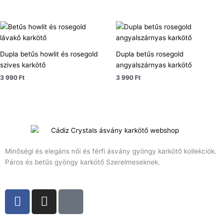
Dupla betűs howlit és rosegold
Dupla betűs rosegold
szives karkötő
angyalszárnyas karkötő
3 990
Ft
3 990
Ft
Minőségi és elegáns női és férfi ásvány gyöngy karkötő kollekciók.
Páros és betűs gyöngy karkötő Szerelmeseknek.
F
I
T
a
n
i
c
s
k