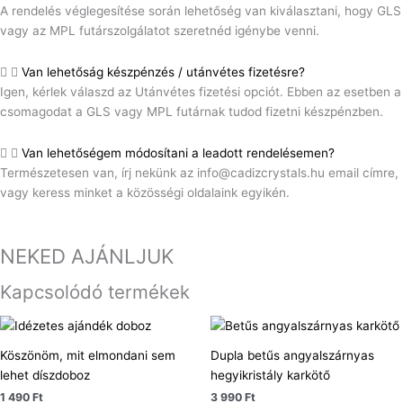
A rendelés véglegesítése során lehetőség van kiválasztani, hogy GLS
vagy az MPL futárszolgálatot szeretnéd igénybe venni.
Van lehetőság készpénzés / utánvétes fizetésre?
Igen, kérlek válaszd az Utánvétes fizetési opciót. Ebben az esetben a
csomagodat a GLS vagy MPL futárnak tudod fizetni készpénzben.
Van lehetőségem módosítani a leadott rendelésemen?
Természetesen van, írj nekünk az info@cadizcrystals.hu email címre,
vagy keress minket a közösségi oldalaink egyikén.
NEKED AJÁNLJUK
Kapcsolódó termékek
Köszönöm, mit elmondani sem
Dupla betűs angyalszárnyas
lehet díszdoboz
hegyikristály karkötő
1 490
Ft
3 990
Ft