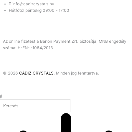
info@cadizcrystals.hu
Hétfőtől péntekig 09:00 - 17:00
Az online fizetést a Barion Payment Zrt. biztosítja, MNB engedély
száma: H-EN-I-1064/2013
© 2026
CÁDIZ CRYSTALS
. Minden jog fenntartva.
Keresés