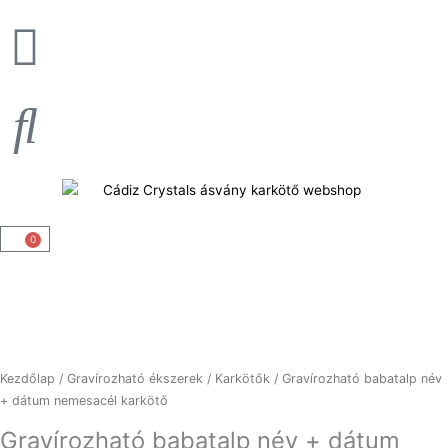
Skip
to
content
0
Kosár
Gravírozható
Kezdőlap
/
Gravírozható ékszerek
/
Karkötők
/ Gravírozható babatalp név
+ dátum nemesacél karkötő
Gravírozható babatalp név + dátum