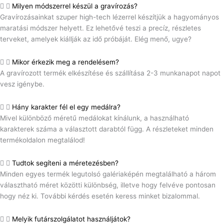
Milyen módszerrel készül a gravírozás?
Gravírozásainkat szuper high-tech lézerrel készítjük a hagyományos
maratási módszer helyett. Ez lehetővé teszi a precíz, részletes
terveket, amelyek kiállják az idő próbáját. Elég menő, ugye?
Mikor érkezik meg a rendelésem?
A gravírozott termék elkészítése és szállítása 2-3 munkanapot napot
vesz igénybe.
Hány karakter fél el egy medálra?
Mivel különböző méretű medálokat kínálunk, a használható
karakterek száma a választott darabtól függ. A részleteket minden
termékoldalon megtalálod!
Tudtok segíteni a méretezésben?
Minden egyes termék legutolsó galériaképén megtalálható a három
választható méret közötti különbség, illetve hogy felvéve pontosan
hogy néz ki. További kérdés esetén keress minket bizalommal.
Melyik futárszolgálatot használjátok?