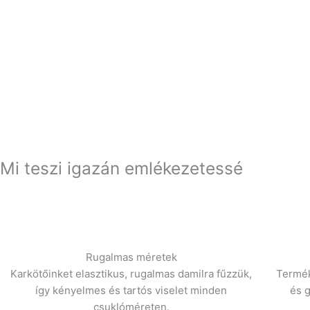
Mi teszi igazán emlékezetessé
Rugalmas méretek
Karkötőinket elasztikus, rugalmas damilra fűzzük,
Termék
így kényelmes és tartós viselet minden
és 
csuklóméreten.