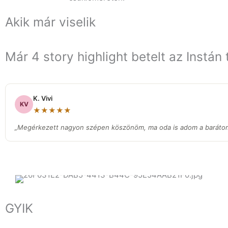
Akik már viselik
Már 4 story highlight betelt az Instán
K. Vivi
KV
★★★★★
„Megérkezett nagyon szépen köszönöm, ma oda is adom a barátom
GYIK