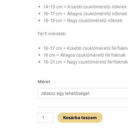
14–15 cm = Kisebb csuklóméretű nőknek
16–17 cm = Átlagos csuklóméretű nőknek
18–19 cm = Nagy csuklóméretű nőknek
Férfi méretek:
16–17 cm = Kisebb csuklóméretű férfiakn
18 cm = Átlagos csuklóméretű férfiaknak
19–21 cm = Nagy csuklóméretű férfiaknak
Ezüst
Méret
patkó
cirkónia
medál
matt
pink
Kosárba teszem
jáspis