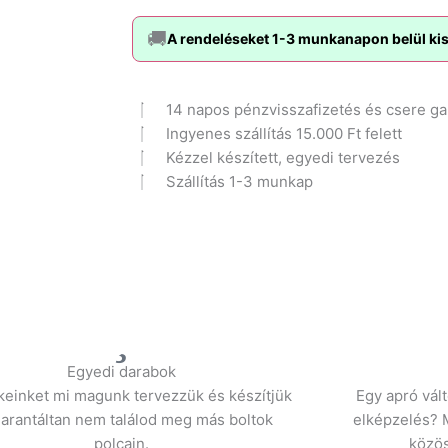
karkötő
mennyiség
🚚
A rendeléseket 1-3 munkanapon belül kisz
14 napos pénzvisszafizetés és csere ga
Ingyenes szállítás 15.000 Ft felett
Kézzel készített, egyedi tervezés
Szállítás 1-3 munkap
Egyedi darabok
einket mi magunk tervezzük és készítjük
Egy apró vál
garantáltan nem találod meg más boltok
elképzelés? M
polcain.
közös