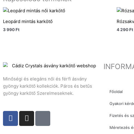
Leopárd mintás karkötő
Rózsakv
3 990
Ft
4 290
Ft
INFORM
Minőségi és elegáns női és férfi ásvány
gyöngy karkötő kollekciók. Páros és betűs
Főoldal
gyöngy karkötő Szerelmeseknek.
Gyakori kérd
F
I
T
Fizetés és sz
a
n
i
c
s
k
Méretezés é