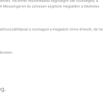
tekhez. Ha ennél részletesebb segítségre van szükséged, a
nk Messengeren és szívesen segítünk megtalálni a tökéletes
Házhozszállítással a csomagod a megadott címre érkezik, de ha
pénzben.
eg.