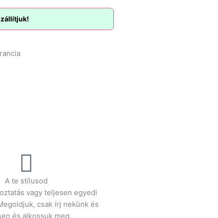
állítjuk!
rancia
A te stílusod
toztatás vagy teljesen egyedi
egoldjuk, csak írj nekünk és
en és alkossuk meg.