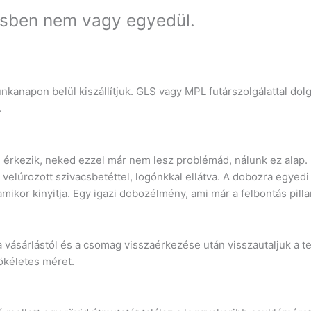
ésben nem vagy egyedül.
kanapon belül kiszállítjuk. GLS vagy MPL futárszolgálattal dol
.
érkezik, neked ezzel már nem lesz problémád, nálunk ez alap. 
velúrozott szivacsbetéttel, logónkkal ellátva. A dobozra egyed
mikor kinyitja. Egy igazi dobozélmény, ami már a felbontás pill
a vásárlástól és a csomag visszaérkezése után visszautaljuk a t
ökéletes méret.