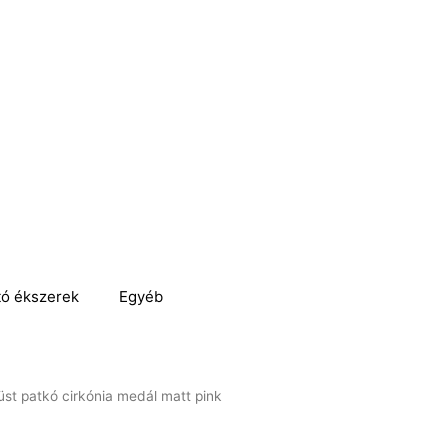
tó ékszerek
Egyéb
üst patkó cirkónia medál matt pink