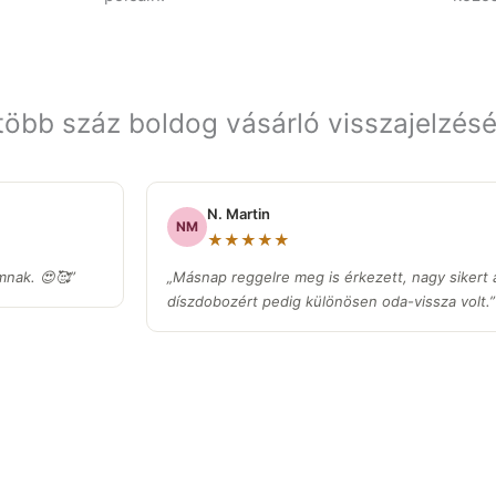
 több száz boldog vásárló visszajelzésé
N. Martin
NM
★★★★★
nak. 😍🥰”
„Másnap reggelre meg is érkezett, nagy sikert ar
díszdobozért pedig különösen oda-vissza volt.