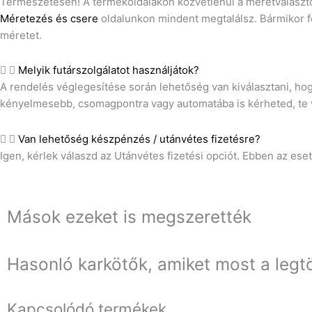
Természetesen! A termékoldalakon közvetlenül a méretválasztó 
Méretezés és csere
oldalunkon mindent megtalálsz. Bármikor f
méretet.
Melyik futárszolgálatot használjátok?
A rendelés véglegesítése során lehetőség van kiválasztani, ho
kényelmesebb, csomagpontra vagy automatába is kérheted, te vá
Van lehetőség készpénzés / utánvétes fizetésre?
Igen, kérlek válaszd az Utánvétes fizetési opciót. Ebben az e
Mások ezeket is megszerették
Hasonló karkötők, amiket most a legt
Kapcsolódó termékek