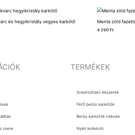
arc és hegyikristály vegyes karkötő
Menta zöld fazettá
4 290
Ft
ÁCIÓK
TERMÉKEK
Gravírozható ékszerek
ések
Férfi betűs karkötők
állítás
Betűs karkötők nőknek
s csere
Nyári kollekció