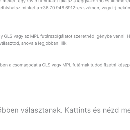
mellett egy rövid útmutatót találsz a leggyakoribb csuklómére
elhívhatsz minket a +36 70 948 6912-es számon, vagy írj nekü
gy GLS vagy az MPL futárszolgálatot szeretnéd igénybe venni. 
lasztod, ahova a legjobban illik.
setben a csomagodat a GLS vagy MPL futárnak tudod fizetni kész
öbben választanak. Kattints és nézd m