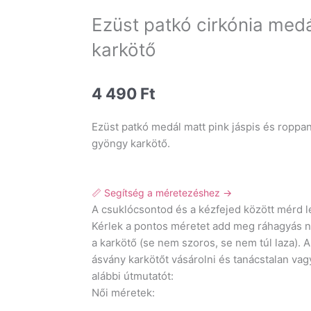
Ezüst patkó cirkónia medá
karkötő
4 490
Ft
Ezüst patkó medál matt pink jáspis és roppan
gyöngy karkötő.
📏 Segítség a méretezéshez →
A csuklócsontod és a kézfejed között mérd 
Kérlek a pontos méretet add meg ráhagyás n
a karkötő (se nem szoros, se nem túl laza).
ásvány karkötőt vásárolni és tanácstalan vag
alábbi útmutatót:
Női méretek: