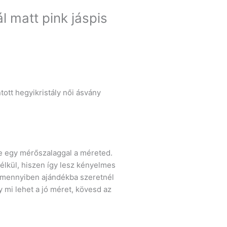
l matt pink jáspis
tott hegyikristály női ásvány
le egy mérőszalaggal a méreted.
élkül, hiszen így lesz kényelmes
 Amennyiben ajándékba szeretnél
y mi lehet a jó méret, kövesd az