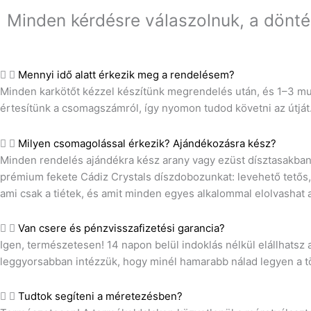
Minden kérdésre válaszolnuk, a dönt
Mennyi idő alatt érkezik meg a rendelésem?
Minden karkötőt kézzel készítünk megrendelés után, és 1–3 mun
értesítünk a csomagszámról, így nyomon tudod követni az útját
Milyen csomagolással érkezik? Ajándékozásra kész?
Minden rendelés ajándékra kész arany vagy ezüst dísztasakban 
prémium fekete Cádiz Crystals díszdobozunkat: levehető tetős, 
ami csak a tiétek, és amit minden egyes alkalommal elolvashat a
Van csere és pénzvisszafizetési garancia?
Igen, természetesen! 14 napon belül indoklás nélkül elállhatsz 
leggyorsabban intézzük, hogy minél hamarabb nálad legyen a t
Tudtok segíteni a méretezésben?