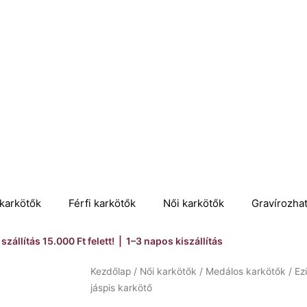
karkötők
Férfi karkötők
Női karkötők
Gravírozha
szállítás 15.000 Ft felett! | 1–3 napos kiszállítás
Kezdőlap
/
Női karkötők
/
Medálos karkötők
/ Ez
jáspis karkötő