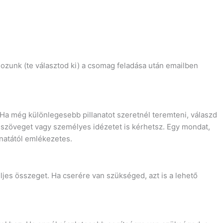
gozunk (te választod ki) a csomag feladása után emailben
Ha még különlegesebb pillanatot szeretnél teremteni, válaszd
i szöveget vagy személyes idézetet is kérhetsz. Egy mondat,
anatától emlékezetes.
eljes összeget. Ha cserére van szükséged, azt is a lehető