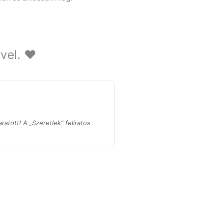
vel. ❤️
atott! A „Szeretlek” feliratos
”