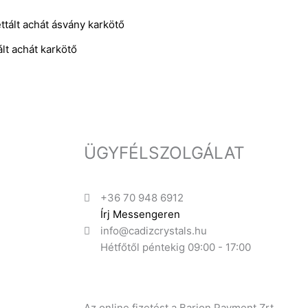
lt achát karkötő
ÜGYFÉLSZOLGÁLAT
+36 70 948 6912
Írj Messengeren
info@cadizcrystals.hu
Hétfőtől péntekig 09:00 - 17:00
Az online fizetést a Barion Payment Zrt.