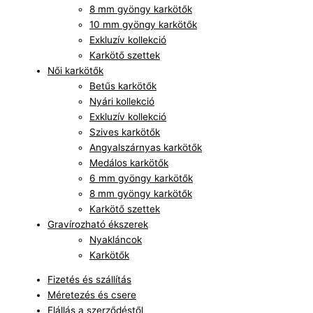
8 mm gyöngy karkötők
10 mm gyöngy karkötők
Exkluzív kollekció
Karkötő szettek
Női karkötők
Betűs karkötők
Nyári kollekció
Exkluzív kollekció
Szives karkötők
Angyalszárnyas karkötők
Medálos karkötők
6 mm gyöngy karkötők
8 mm gyöngy karkötők
Karkötő szettek
Gravírozható ékszerek
Nyakláncok
Karkötők
Fizetés és szállítás
Méretezés és csere
Elállás a szerződéstől