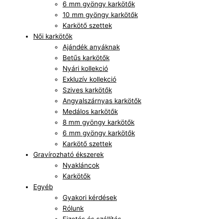
6 mm gyöngy karkötők
10 mm gyöngy karkötők
Karkötő szettek
Női karkötők
Ajándék anyáknak
Betűs karkötők
Nyári kollekció
Exkluzív kollekció
Szives karkötők
Angyalszárnyas karkötők
Medálos karkötők
8 mm gyöngy karkötők
6 mm gyöngy karkötők
Karkötő szettek
Gravírozható ékszerek
Nyakláncok
Karkötők
Egyéb
Gyakori kérdések
Rólunk