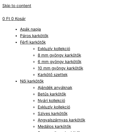
Skip to content
0
Ft
0
Kosár
Apák napja
Páros karkötők
Férfi karkötők
Exkluzív kollekció
8 mm gyöngy karkötők
6 mm gyöngy karkötők
10 mm gyöngy karkötők
Karkötő szettek
Női karkötők
Ajándék anyáknak
Betűs karkötők
Nyári kollekció
Exkluzív kollekció
Szives karkötők
Angyalszárnyas karkötők
Medálos karkötők