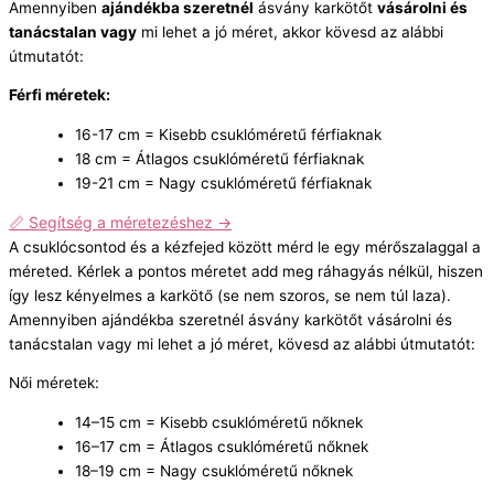
Amennyiben
ajándékba szeretnél
ásvány karkötőt
vásárolni és
tanácstalan vagy
mi lehet a jó méret, akkor kövesd az alábbi
útmutatót:
Férfi méretek:
16-17 cm = Kisebb csuklóméretű férfiaknak
18 cm = Átlagos csuklóméretű férfiaknak
19-21 cm = Nagy csuklóméretű férfiaknak
📏 Segítség a méretezéshez →
A csuklócsontod és a kézfejed között mérd le egy mérőszalaggal a
méreted. Kérlek a pontos méretet add meg ráhagyás nélkül, hiszen
így lesz kényelmes a karkötő (se nem szoros, se nem túl laza).
Amennyiben ajándékba szeretnél ásvány karkötőt vásárolni és
tanácstalan vagy mi lehet a jó méret, kövesd az alábbi útmutatót:
Női méretek:
14–15 cm = Kisebb csuklóméretű nőknek
16–17 cm = Átlagos csuklóméretű nőknek
18–19 cm = Nagy csuklóméretű nőknek