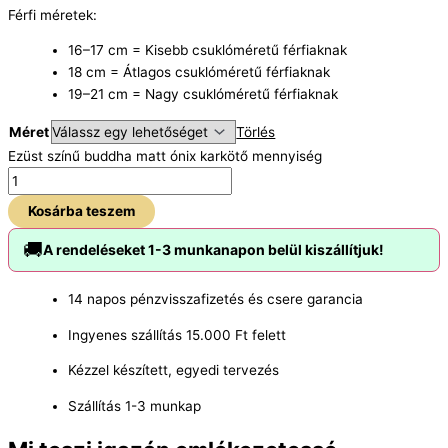
Férfi méretek:
16–17 cm = Kisebb csuklóméretű férfiaknak
18 cm = Átlagos csuklóméretű férfiaknak
19–21 cm = Nagy csuklóméretű férfiaknak
Méret
Törlés
Ezüst színű buddha matt ónix karkötő mennyiség
Kosárba teszem
🚚
A rendeléseket 1-3 munkanapon belül kiszállítjuk!
14 napos pénzvisszafizetés és csere garancia
Ingyenes szállítás 15.000 Ft felett
Kézzel készített, egyedi tervezés
Szállítás 1-3 munkap