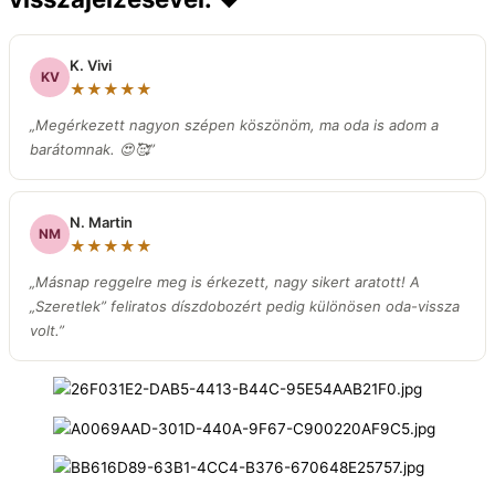
K. Vivi
KV
★★★★★
„Megérkezett nagyon szépen köszönöm, ma oda is adom a
barátomnak. 😍🥰”
N. Martin
NM
★★★★★
„Másnap reggelre meg is érkezett, nagy sikert aratott! A
„Szeretlek” feliratos díszdobozért pedig különösen oda-vissza
volt.
”