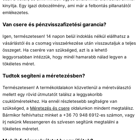
kinyitja. Egy igazi dobozélmény, ami már a felbontás pillanatától
emlékezetes.
Van csere és pénzvisszafizetési garancia?
Igen, természetesen! 14 napon belül indoklás nélkül elállhatsz a
vásárlástól és a csomag visszaérkezése után visszautaljuk a teljes
összeget. Ha cserére van szükséged, azt is a lehető
leggyorsabban intézzük, hogy minél hamarabb nálad legyen a
tökéletes méret.
Tudtok segíteni a méretezésben?
Természetesen! A termékoldalakon közvetlenül a méretválasztó
mellett egy rövid útmutatót találsz a leggyakoribb
csuklóméretekhez. Ha ennél részletesebb segítségre van
szükséged, a
Méretezés és csere
oldalunkon mindent megtalálsz.
Bármikor felhívhatsz minket a +36 70 948 6912-es számon, vagy
írj nekünk Messengeren és szívesen segítünk megtalálni a
tökéletes méretet.