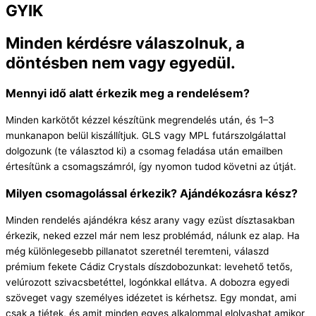
GYIK
Minden kérdésre válaszolnuk, a
döntésben nem vagy egyedül.
Mennyi idő alatt érkezik meg a rendelésem?
Minden karkötőt kézzel készítünk megrendelés után, és 1–3
munkanapon belül kiszállítjuk. GLS vagy MPL futárszolgálattal
dolgozunk (te választod ki) a csomag feladása után emailben
értesítünk a csomagszámról, így nyomon tudod követni az útját.
Milyen csomagolással érkezik? Ajándékozásra kész?
Minden rendelés ajándékra kész arany vagy ezüst dísztasakban
érkezik, neked ezzel már nem lesz problémád, nálunk ez alap. Ha
még különlegesebb pillanatot szeretnél teremteni, válaszd
prémium fekete Cádiz Crystals díszdobozunkat: levehető tetős,
velúrozott szivacsbetéttel, logónkkal ellátva. A dobozra egyedi
szöveget vagy személyes idézetet is kérhetsz. Egy mondat, ami
csak a tiétek, és amit minden egyes alkalommal elolvashat amikor