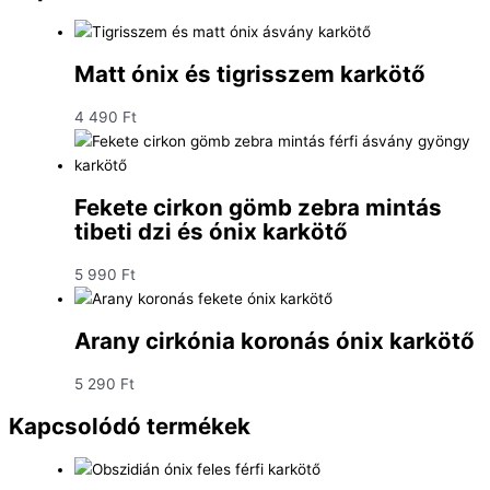
Matt ónix és tigrisszem karkötő
4 490
Ft
Fekete cirkon gömb zebra mintás
tibeti dzi és ónix karkötő
5 990
Ft
Arany cirkónia koronás ónix karkötő
5 290
Ft
Kapcsolódó termékek