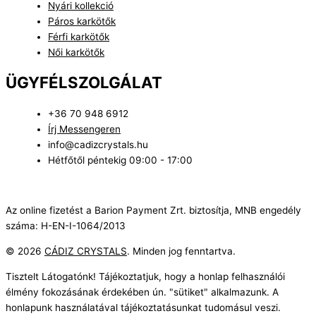
Nyári kollekció
Páros karkötők
Férfi karkötők
Női karkötők
ÜGYFÉLSZOLGÁLAT
+36 70 948 6912
Írj Messengeren
info@cadizcrystals.hu
Hétfőtől péntekig 09:00 - 17:00
Az online fizetést a Barion Payment Zrt. biztosítja, MNB engedély
száma: H-EN-I-1064/2013
© 2026
CÁDIZ CRYSTALS
. Minden jog fenntartva.
Tisztelt Látogatónk! Tájékoztatjuk, hogy a honlap felhasználói
élmény fokozásának érdekében ún. "sütiket" alkalmazunk. A
honlapunk használatával tájékoztatásunkat tudomásul veszi.