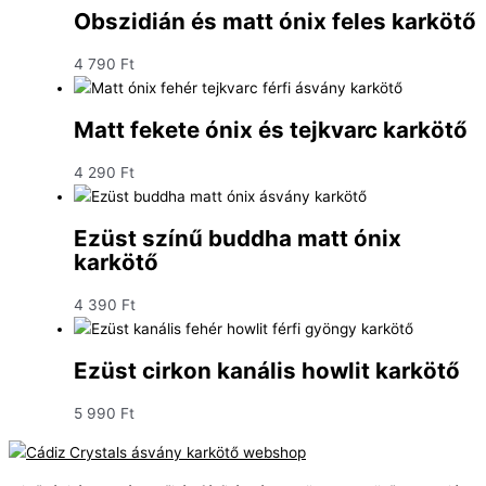
Obszidián és matt ónix feles karkötő
4 790
Ft
Matt fekete ónix és tejkvarc karkötő
4 290
Ft
Ezüst színű buddha matt ónix
karkötő
4 390
Ft
Ezüst cirkon kanális howlit karkötő
5 990
Ft