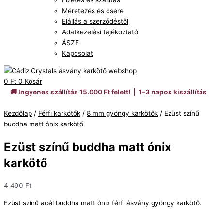
Fizetés és szállítás
Méretezés és csere
Elállás a szerződéstől
Adatkezelési tájékoztató
ÁSZF
Kapcsolat
0
Ft
0
Kosár
🚚 Ingyenes szállítás 15.000 Ft felett! | 1–3 napos kiszállítás
Kezdőlap
/
Férfi karkötők
/
8 mm gyöngy karkötők
/ Ezüst színű
buddha matt ónix karkötő
Ezüst színű buddha matt ónix
karkötő
4 490
Ft
Ezüst színű acél buddha matt ónix férfi ásvány gyöngy karkötő.