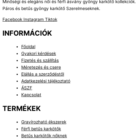
Minőségi és elegáns női és férfi ásvány gyöngy karkötő kollekciók.
Páros és betűs gyöngy karkötő Szerelmeseknek.
Facebook
Instagram
Tiktok
INFORMÁCIÓK
Főoldal
Gyakori kérdések
Fizetés és szállítás
Méretezés és csere
Elállás a szerződéstől
Adatkezelési tájékoztató
ÁSZF
Kapcsolat
TERMÉKEK
Gravírozható ékszerek
Férfi betűs karkötők
Betűs karkötők nőknek