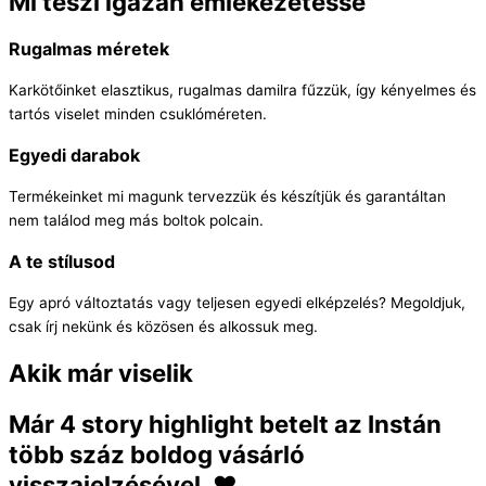
Mi teszi igazán emlékezetessé
Rugalmas méretek
Karkötőinket elasztikus, rugalmas damilra fűzzük, így kényelmes és
tartós viselet minden csuklóméreten.
Egyedi darabok
Termékeinket mi magunk tervezzük és készítjük és garantáltan
nem találod meg más boltok polcain.
A te stílusod
Egy apró változtatás vagy teljesen egyedi elképzelés? Megoldjuk,
csak írj nekünk és közösen és alkossuk meg.
Akik már viselik
Már 4 story highlight betelt az Instán
több száz boldog vásárló
visszajelzésével. ❤️