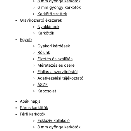
8 mm gyöngy karkötők
6 mm gyöngy karkötők
Karkötő szettek
Gravírozható ékszerek
Nyakláncok
Karkötők
Egyéb
Gyakori kérdések
Rólunk
Fizetés és szállítás
Méretezés és csere
Elállás a szerződéstől
Adatkezelési tájékoztató
ÁSZF
Kapcsolat
Apák napja
Páros karkötők
Férfi karkötők
Exkluzív kollekció
8 mm gyöngy karkötők