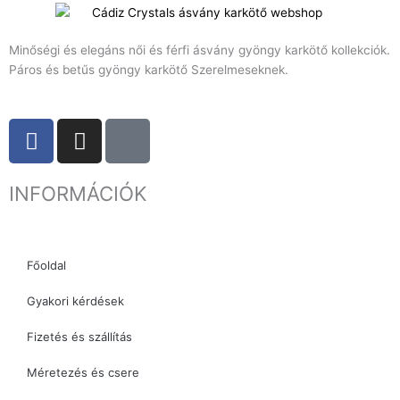
Minőségi és elegáns női és férfi ásvány gyöngy karkötő kollekciók.
Páros és betűs gyöngy karkötő Szerelmeseknek.
F
I
T
a
n
i
c
s
k
INFORMÁCIÓK
e
t
t
b
a
o
o
g
k
o
r
Főoldal
k
a
Gyakori kérdések
m
Fizetés és szállítás
Méretezés és csere