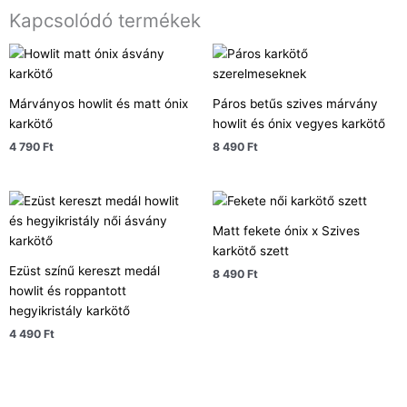
Kapcsolódó termékek
Márványos howlit és matt ónix
Páros betűs szives márvány
karkötő
howlit és ónix vegyes karkötő
4 790
Ft
8 490
Ft
Matt fekete ónix x Szives
karkötő szett
Ezüst színű kereszt medál
8 490
Ft
howlit és roppantott
hegyikristály karkötő
4 490
Ft