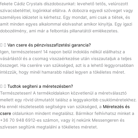
fekete Cádiz Crystals díszdobozunkat: levehető tetős, velúrozott
szivacsbetéttel, logónkkal ellátva. A dobozra egyedi szöveget vagy
személyes idézetet is kérhetsz. Egy mondat, ami csak a tiétek, és
amit minden egyes alkalommal elolvashat amikor kinyitja. Egy igazi
dobozélmény, ami már a felbontás pillanatától emlékezetes.
Van csere és pénzvisszafizetési garancia?
Igen, természetesen! 14 napon belül indoklás nélkül elállhatsz a
vásárlástól és a csomag visszaérkezése után visszautaljuk a teljes
összeget. Ha cserére van szükséged, azt is a lehető leggyorsabban
intézzük, hogy minél hamarabb nálad legyen a tökéletes méret.
Tudtok segíteni a méretezésben?
Természetesen! A termékoldalakon közvetlenül a méretválasztó
mellett egy rövid útmutatót találsz a leggyakoribb csuklóméretekhez.
Ha ennél részletesebb segítségre van szükséged, a
Méretezés és
csere
oldalunkon mindent megtalálsz. Bármikor felhívhatsz minket a
+36 70 948 6912-es számon, vagy írj nekünk Messengeren és
szívesen segítünk megtalálni a tökéletes méretet.