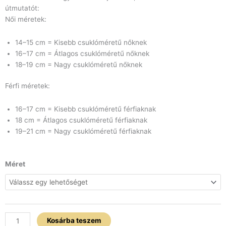
útmutatót:
Női méretek:
14–15 cm = Kisebb csuklóméretű nőknek
16–17 cm = Átlagos csuklóméretű nőknek
18–19 cm = Nagy csuklóméretű nőknek
Férfi méretek:
16–17 cm = Kisebb csuklóméretű férfiaknak
18 cm = Átlagos csuklóméretű férfiaknak
19–21 cm = Nagy csuklóméretű férfiaknak
Életfa
Méret
medál
x
Elefánt
x
Hegyikristály
Kosárba teszem