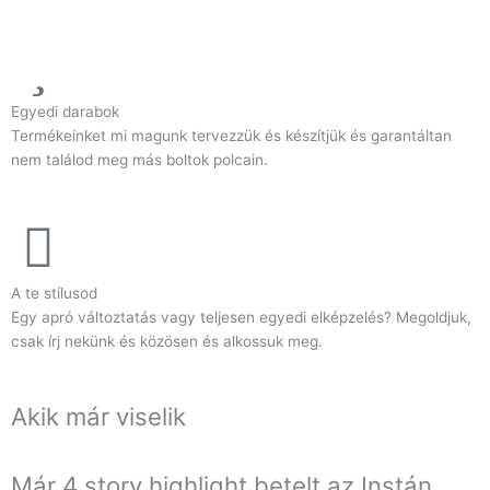
Egyedi darabok
Termékeinket mi magunk tervezzük és készítjük és garantáltan
nem találod meg más boltok polcain.
A te stílusod
Egy apró változtatás vagy teljesen egyedi elképzelés? Megoldjuk,
csak írj nekünk és közösen és alkossuk meg.
Akik már viselik
Már 4 story highlight betelt az Instán