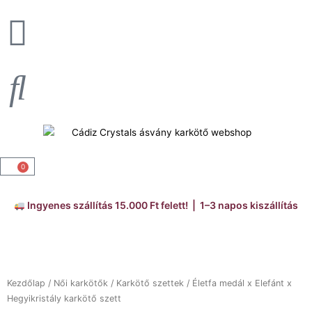
Skip
to
content
0
Kosár
Ingyenes szállítás 15.000 Ft felett! | 1–3 napos kiszállítás
Kezdőlap
/
Női karkötők
/
Karkötő szettek
/ Életfa medál x Elefánt x
Hegyikristály karkötő szett