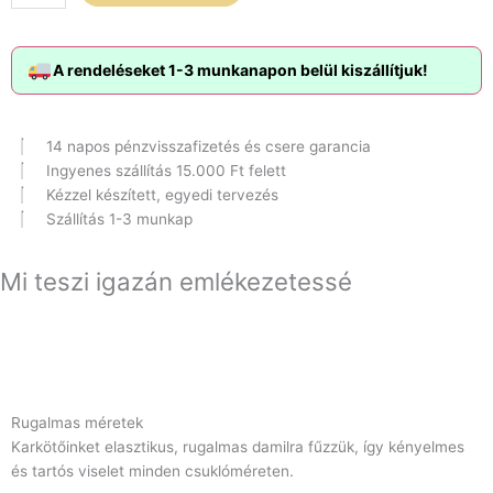
karkötő
szett
mennyiség
A rendeléseket 1-3 munkanapon belül kiszállítjuk!
14 napos pénzvisszafizetés és csere garancia
Ingyenes szállítás 15.000 Ft felett
Kézzel készített, egyedi tervezés
Szállítás 1-3 munkap
Mi teszi igazán emlékezetessé
Rugalmas méretek
Karkötőinket elasztikus, rugalmas damilra fűzzük, így kényelmes
és tartós viselet minden csuklóméreten.