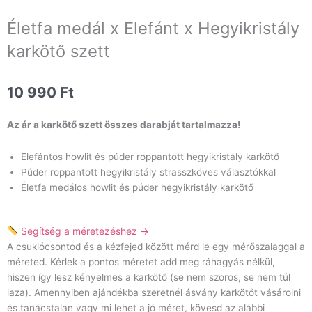
Életfa medál x Elefánt x Hegyikristály
karkötő szett
10 990
Ft
Az ár a karkötő szett összes darabját tartalmazza!
Elefántos howlit és púder roppantott hegyikristály karkötő
Púder roppantott hegyikristály strasszköves választókkal
Életfa medálos howlit és púder hegyikristály karkötő
Segítség a méretezéshez →
A csuklócsontod és a kézfejed között mérd le egy mérőszalaggal a
méreted. Kérlek a pontos méretet add meg ráhagyás nélkül,
hiszen így lesz kényelmes a karkötő (se nem szoros, se nem túl
laza). Amennyiben ajándékba szeretnél ásvány karkötőt vásárolni
és tanácstalan vagy mi lehet a jó méret, kövesd az alábbi