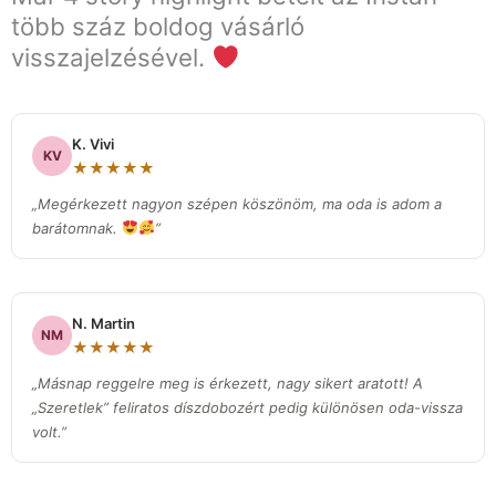
több száz boldog vásárló
visszajelzésével.
K. Vivi
KV
★★★★★
„Megérkezett nagyon szépen köszönöm, ma oda is adom a
barátomnak.
”
N. Martin
NM
★★★★★
„Másnap reggelre meg is érkezett, nagy sikert aratott! A
„Szeretlek” feliratos díszdobozért pedig különösen oda-vissza
volt.
”