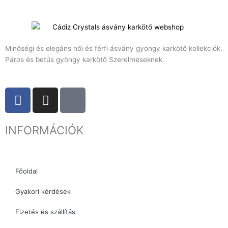
Minőségi és elegáns női és férfi ásvány gyöngy karkötő kollekciók.
Páros és betűs gyöngy karkötő Szerelmeseknek.
F
I
T
a
n
i
c
s
k
INFORMÁCIÓK
e
t
t
b
a
o
o
g
k
o
r
Főoldal
k
a
Gyakori kérdések
m
Fizetés és szállítás