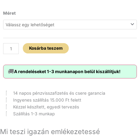
Apa
Méret
feliratos
obszidián
karkötő
szett
mennyiség
Kosárba teszem
🚚
A rendeléseket 1-3 munkanapon belül kiszállítjuk!
14 napos pénzvisszafizetés és csere garancia
Ingyenes szállítás 15.000 Ft felett
Kézzel készített, egyedi tervezés
Szállítás 1-3 munkap
Mi teszi igazán emlékezetessé