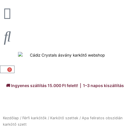
Skip
to
content
0
Kosár
🚚 Ingyenes szállítás 15.000 Ft felett! | 1–3 napos kiszállítás
Kezdőlap
/
Férfi karkötők
/
Karkötő szettek
/ Apa feliratos obszidián
karkötő szett