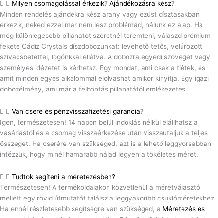
Milyen csomagolással érkezik? Ajándékozásra kész?
Minden rendelés ajándékra kész arany vagy ezüst dísztasakban
érkezik, neked ezzel már nem lesz problémád, nálunk ez alap. Ha
még különlegesebb pillanatot szeretnél teremteni, válaszd prémium
fekete Cádiz Crystals díszdobozunkat: levehető tetős, velúrozott
szivacsbetéttel, logónkkal ellátva. A dobozra egyedi szöveget vagy
személyes idézetet is kérhetsz. Egy mondat, ami csak a tiétek, és
amit minden egyes alkalommal elolvashat amikor kinyitja. Egy igazi
dobozélmény, ami már a felbontás pillanatától emlékezetes.
Van csere és pénzvisszafizetési garancia?
Igen, természetesen! 14 napon belül indoklás nélkül elállhatsz a
vásárlástól és a csomag visszaérkezése után visszautaljuk a teljes
összeget. Ha cserére van szükséged, azt is a lehető leggyorsabban
intézzük, hogy minél hamarabb nálad legyen a tökéletes méret.
Tudtok segíteni a méretezésben?
Természetesen! A termékoldalakon közvetlenül a méretválasztó
mellett egy rövid útmutatót találsz a leggyakoribb csuklóméretekhez.
Ha ennél részletesebb segítségre van szükséged, a
Méretezés és