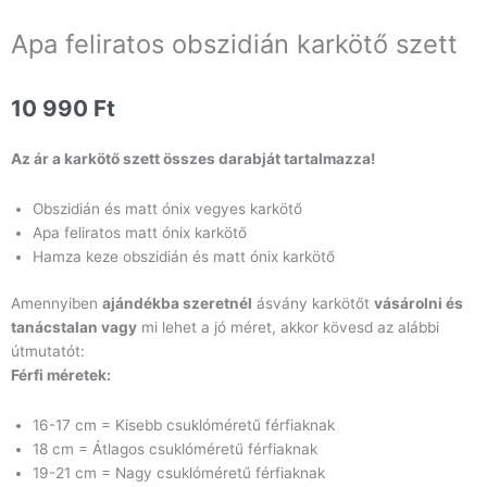
Apa feliratos obszidián karkötő szett
10 990
Ft
Az ár a karkötő szett összes darabját tartalmazza!
Obszidián és matt ónix vegyes karkötő
Apa feliratos matt ónix karkötő
Hamza keze obszidián és matt ónix karkötő
Amennyiben
ajándékba szeretnél
ásvány karkötőt
vásárolni és
tanácstalan vagy
mi lehet a jó méret, akkor kövesd az alábbi
útmutatót:
Férfi méretek:
16-17 cm = Kisebb csuklóméretű férfiaknak
18 cm = Átlagos csuklóméretű férfiaknak
19-21 cm = Nagy csuklóméretű férfiaknak