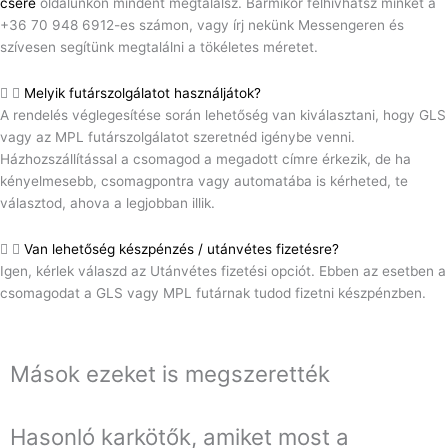
csere
oldalunkon mindent megtalálsz. Bármikor felhívhatsz minket a
+36 70 948 6912-es számon, vagy írj nekünk Messengeren és
szívesen segítünk megtalálni a tökéletes méretet.
Melyik futárszolgálatot használjátok?
A rendelés véglegesítése során lehetőség van kiválasztani, hogy GLS
vagy az MPL futárszolgálatot szeretnéd igénybe venni.
Házhozszállítással a csomagod a megadott címre érkezik, de ha
kényelmesebb, csomagpontra vagy automatába is kérheted, te
választod, ahova a legjobban illik.
Van lehetőség készpénzés / utánvétes fizetésre?
Igen, kérlek válaszd az Utánvétes fizetési opciót. Ebben az esetben a
csomagodat a GLS vagy MPL futárnak tudod fizetni készpénzben.
Mások ezeket is megszerették
Hasonló karkötők, amiket most a