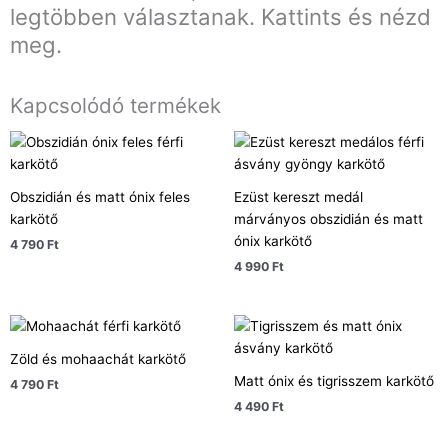
legtöbben választanak. Kattints és nézd
meg.
Kapcsolódó termékek
Obszidián és matt ónix feles
Ezüst kereszt medál
karkötő
márványos obszidián és matt
ónix karkötő
4 790
Ft
4 990
Ft
Zöld és mohaachát karkötő
Matt ónix és tigrisszem karkötő
4 790
Ft
4 490
Ft