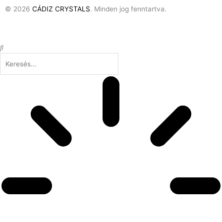
© 2026
CÁDIZ CRYSTALS
. Minden jog fenntartva.
Keresés