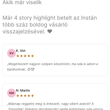
Akik már viselik
Már 4 story highlight betelt az Instán
több száz boldog vásárló
visszajelzésével. ❤️
K. Vivi
KV
★★★★★
„Megérkezett nagyon szépen köszönöm, ma oda is adom a
barátomnak. 😍🥰”
N. Martin
NM
★★★★★
„Másnap reggelre meg is érkezett, nagy sikert aratott! A
„Szeretlek” feliratos díszdobozért pedig különösen oda-vissza