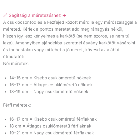
📏 Segítség a méretezéshez →
A csuklócsontod és a kézfejed között mérd le egy mérőszalaggal a
méreted. Kérlek a pontos méretet add meg ráhagyás nélkül,
hiszen így lesz kényelmes a karkötő (se nem szoros, se nem túl
laza). Amennyiben ajándékba szeretnél ásvány karkötőt vásárolni
és tanácstalan vagy mi lehet a jó méret, kövesd az alábbi
útmutatót:
Női méretek:
14–15 cm = Kisebb csuklóméretű nőknek
16–17 cm = Átlagos csuklóméretű nőknek
18–19 cm = Nagy csuklóméretű nőknek
Férfi méretek:
16–17 cm = Kisebb csuklóméretű férfiaknak
18 cm = Átlagos csuklóméretű férfiaknak
19–21 cm = Nagy csuklóméretű férfiaknak