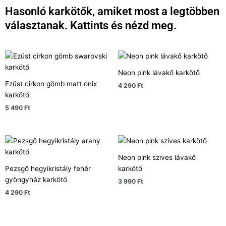
Hasonló karkötők, amiket most a legtöbben
választanak. Kattints és nézd meg.
Neon pink lávakő karkötő
Ezüst cirkon gömb matt ónix
4 290
Ft
karkötő
5 490
Ft
Neon pink szives lávakő
Pezsgő hegyikristály fehér
karkötő
gyöngyház karkötő
3 990
Ft
4 290
Ft