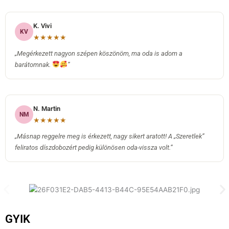
K. Vivi
KV
★★★★★
„Megérkezett nagyon szépen köszönöm, ma oda is adom a
barátomnak.
”
N. Martin
NM
★★★★★
„Másnap reggelre meg is érkezett, nagy sikert aratott! A „Szeretlek”
feliratos díszdobozért pedig különösen oda-vissza volt.
”
GYIK