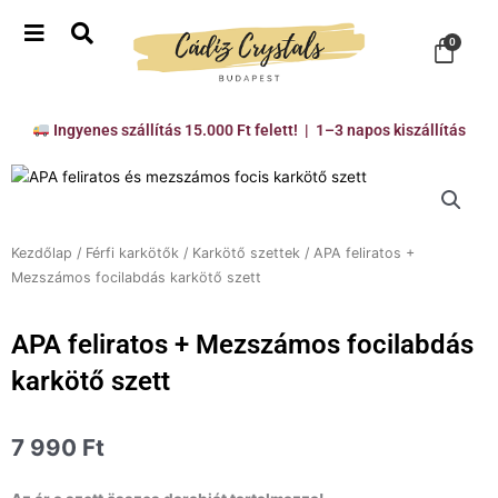
Skip
to
Kosá
0
content
Ingyenes szállítás 15.000 Ft felett! | 1–3 napos kiszállítás
Kezdőlap
/
Férfi karkötők
/
Karkötő szettek
/ APA feliratos +
Mezszámos focilabdás karkötő szett
APA feliratos + Mezszámos focilabdás
karkötő szett
7 990
Ft