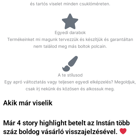
és tartós viselet minden csuklóméreten.
Egyedi darabok
Termékeinket mi magunk tervezzük és készítjük és garantáltan
nem találod meg más boltok polcain.
A te stílusod
Egy apró változtatás vagy teljesen egyedi elképzelés? Megoldjuk,
csak írj nekünk és közösen és alkossuk meg.
Akik már viselik
Már 4 story highlight betelt az Instán több
száz boldog vásárló visszajelzésével.