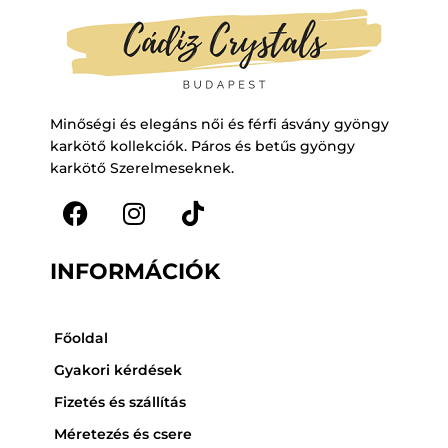
Minőségi és elegáns női és férfi ásvány gyöngy
karkötő kollekciók. Páros és betűs gyöngy
karkötő Szerelmeseknek.
F
I
T
a
n
i
INFORMÁCIÓK
c
s
k
e
t
t
b
a
o
Főoldal
o
g
k
Gyakori kérdések
o
r
Fizetés és szállítás
k
a
m
Méretezés és csere