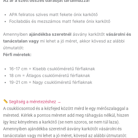
Az ár a szett összes darabját tartalmazza!
APA feliratos szives matt fekete ónix karkötő
Focilabdás és mezszámos matt fekete ónix karkötő
Amennyiben
ajándékba szeretnél
ásvány karkötőt
vásárolni és
tanácstalan vagy
mi lehet a jó méret, akkor kövesd az alábbi
útmutatót:
Férfi méretek:
16-17 cm = Kisebb csuklóméretű férfiaknak
18 cm = Átlagos csuklóméretű férfiaknak
19-21 cm = Nagy csuklóméretű férfiaknak
Segítség a méretezéshez →
A csuklócsontod és a kézfejed között mérd le egy mérőszalaggal a
méreted. Kérlek a pontos méretet add meg ráhagyás nélkül, hiszen
így lesz kényelmes a karkötő (se nem szoros, se nem túl laza).
Amennyiben ajándékba szeretnél ásvány karkötőt vásárolni és
tanácstalan vagy mi lehet a jó méret, kövesd az alábbi útmutatót: