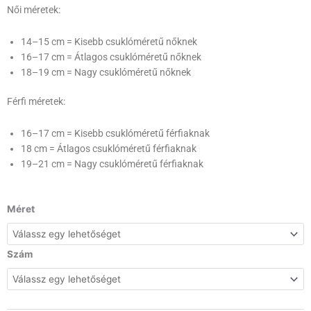
Női méretek:
14–15 cm = Kisebb csuklóméretű nőknek
16–17 cm = Átlagos csuklóméretű nőknek
18–19 cm = Nagy csuklóméretű nőknek
Férfi méretek:
16–17 cm = Kisebb csuklóméretű férfiaknak
18 cm = Átlagos csuklóméretű férfiaknak
19–21 cm = Nagy csuklóméretű férfiaknak
APA
Méret
feliratos
+
Mezszámos
Szám
focilabdás
karkötő
szett