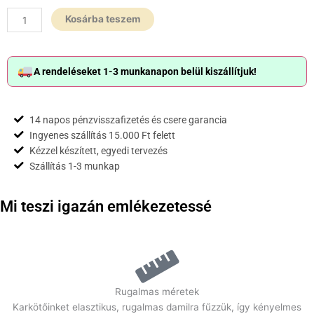
mennyiség
Kosárba teszem
A rendeléseket 1-3 munkanapon belül kiszállítjuk!
14 napos pénzvisszafizetés és csere garancia
Ingyenes szállítás 15.000 Ft felett
Kézzel készített, egyedi tervezés
Szállítás 1-3 munkap
Mi teszi igazán emlékezetessé
Rugalmas méretek
Karkötőinket elasztikus, rugalmas damilra fűzzük, így kényelmes