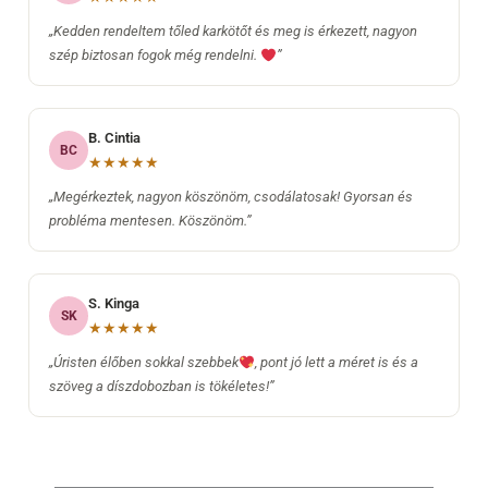
„Kedden rendeltem tőled karkötőt és meg is érkezett, nagyon
szép biztosan fogok még rendelni.
”
B. Cintia
BC
★★★★★
„Megérkeztek, nagyon köszönöm, csodálatosak! Gyorsan és
probléma mentesen. Köszönöm.”
S. Kinga
SK
★★★★★
„Úristen élőben sokkal szebbek
, pont jó lett a méret is és a
szöveg a díszdobozban is tökéletes!”