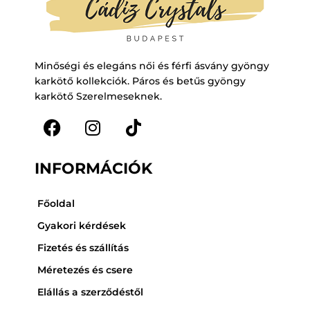
Minőségi és elegáns női és férfi ásvány gyöngy
karkötő kollekciók. Páros és betűs gyöngy
karkötő Szerelmeseknek.
F
I
T
a
n
i
INFORMÁCIÓK
c
s
k
e
t
t
Főoldal
b
a
o
o
g
k
Gyakori kérdések
o
r
Fizetés és szállítás
k
a
Méretezés és csere
m
Elállás a szerződéstől