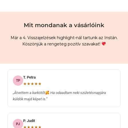
Mit mondanak a vásárlóink
Már a 4. Visszajelzések highlight-nál tartunk az Instán.
Köszönjük a rengeteg pozitív szavakat!
T. Petra
TP
★★★★★
„Átvettem a karkötőt
Ha odaadtam neki születésnapjára
küldök majd képet is.”
P. Judit
PJ
★★★★★