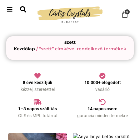
Skip
to
Kosá
0
content
szett
Kezdőlap
/ “szett” címkével rendelkező termékek
8 éve készítjük
10.000+ elégedett
kézzel, szeretettel
vásárló
1–3 napos szállítás
14 napos csere
GLS és MPL futárral
garancia minden termékre