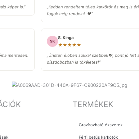
jd képet is.”
„Kedden rendeltem tőled karkötőt és meg is ér
fogok még rendelni. ❤️”
S. Kinga
SK
★★★★★
léma mentesen.
„Úristen élőben sokkal szebbek💖, pont jó lett 
díszdobozban is tökéletes!”
ÁCIÓK
TERMÉKEK
Gravírozható ékszerek
ések
Férfi betűs karkötők