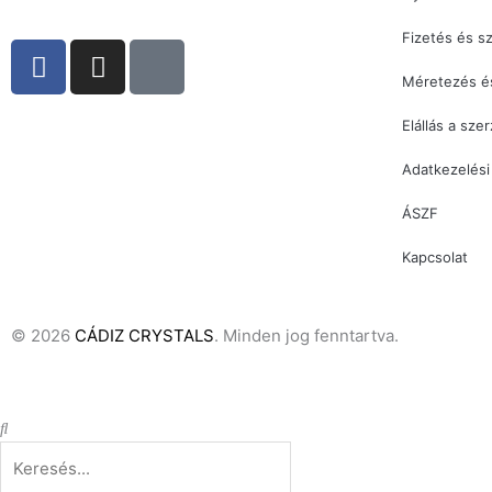
Fizetés és sz
F
I
T
a
n
i
Méretezés é
c
s
k
Elállás a sze
e
t
t
b
a
o
Adatkezelési
o
g
k
o
r
ÁSZF
k
a
Kapcsolat
m
© 2026
CÁDIZ CRYSTALS
. Minden jog fenntartva.
Keresés