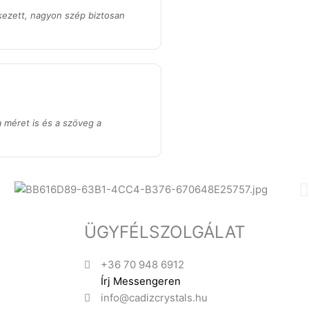
kezett, nagyon szép biztosan
a méret is és a szöveg a
ÜGYFÉLSZOLGÁLAT
+36 70 948 6912
Írj Messengeren
info@cadizcrystals.hu