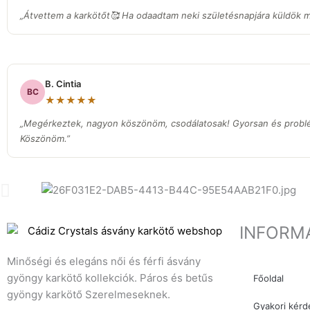
„Átvettem a karkötőt🥰 Ha odaadtam neki születésnapjára küldök ma
B. Cintia
BC
★★★★★
„Megérkeztek, nagyon köszönöm, csodálatosak! Gyorsan és prob
Köszönöm.”
INFORM
Minőségi és elegáns női és férfi ásvány
gyöngy karkötő kollekciók. Páros és betűs
Főoldal
gyöngy karkötő Szerelmeseknek.
Gyakori kérd