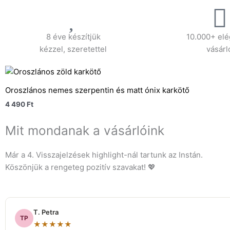
8 éve készítjük
10.000+ elé
kézzel, szeretettel
vásárl
Oroszlános nemes szerpentin és matt ónix karkötő
4 490
Ft
Mit mondanak a vásárlóink
Már a 4. Visszajelzések highlight-nál tartunk az Instán.
Köszönjük a rengeteg pozitív szavakat! 💖
T. Petra
TP
★★★★★