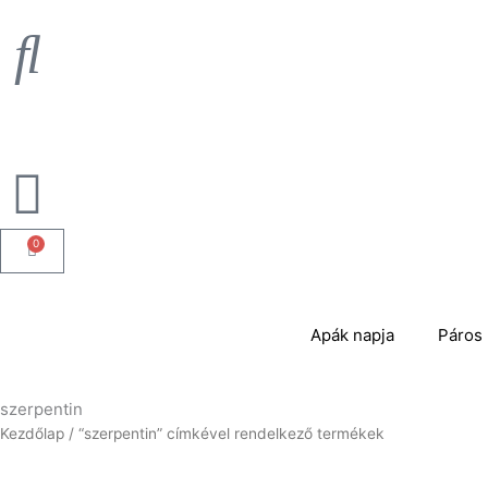
Skip
to
content
0
Kosár
Apák napja
Páros 
szerpentin
Kezdőlap
/ “szerpentin” címkével rendelkező termékek