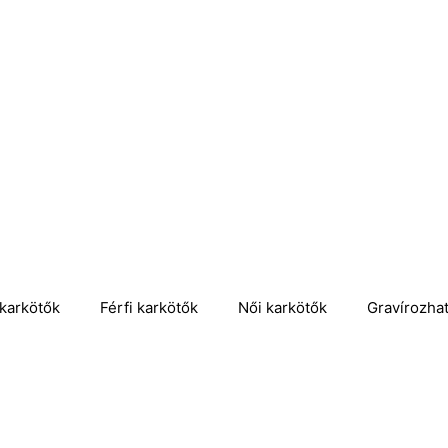
karkötők
Férfi karkötők
Női karkötők
Gravírozha