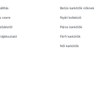
állítás
Betűs karkötők nőknek
s csere
Nyári kollekció
rződéstől
Páros karkötők
 tájékoztató
Férfi karkötők
Női karkötők