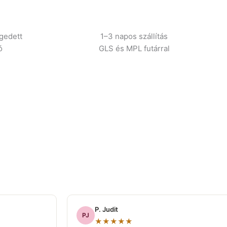
gedett
1–3 napos szállítás
ó
GLS és MPL futárral
P. Judit
PJ
★★★★★