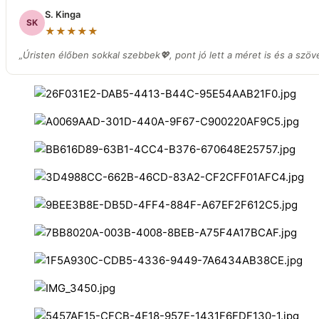
S. Kinga
SK
★★★★★
„Úristen élőben sokkal szebbek💖, pont jó lett a méret is és a szöv