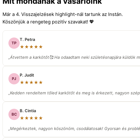
Mit mondanak a vásárlóink
Már a 4. Visszajelzések highlight-nál tartunk az Instán.
Köszönjük a rengeteg pozitív szavakat! 💖
T. Petra
TP
★★★★★
„Átvettem a karkötőt🥰 Ha odaadtam neki születésnapjára küldök ma
P. Judit
PJ
★★★★★
„Kedden rendeltem tőled karkötőt és meg is érkezett, nagyon szép
B. Cintia
BC
★★★★★
„Megérkeztek, nagyon köszönöm, csodálatosak! Gyorsan és prob