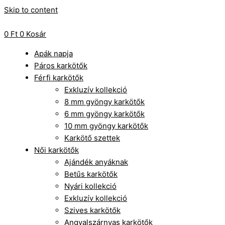
Skip to content
0
Ft
0
Kosár
Apák napja
Páros karkötők
Férfi karkötők
Exkluzív kollekció
8 mm gyöngy karkötők
6 mm gyöngy karkötők
10 mm gyöngy karkötők
Karkötő szettek
Női karkötők
Ajándék anyáknak
Betűs karkötők
Nyári kollekció
Exkluzív kollekció
Szives karkötők
Angyalszárnyas karkötők