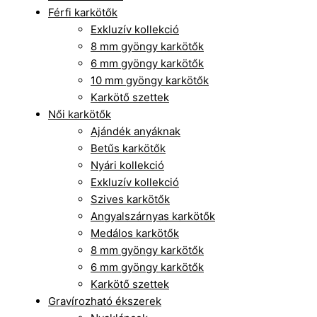
Férfi karkötők
Exkluzív kollekció
8 mm gyöngy karkötők
6 mm gyöngy karkötők
10 mm gyöngy karkötők
Karkötő szettek
Női karkötők
Ajándék anyáknak
Betűs karkötők
Nyári kollekció
Exkluzív kollekció
Szives karkötők
Angyalszárnyas karkötők
Medálos karkötők
8 mm gyöngy karkötők
6 mm gyöngy karkötők
Karkötő szettek
Gravírozható ékszerek