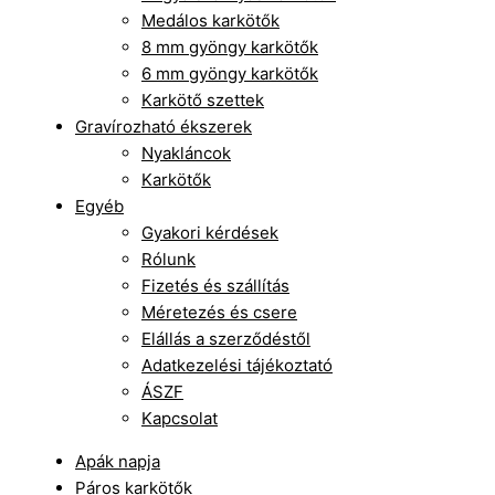
Medálos karkötők
8 mm gyöngy karkötők
6 mm gyöngy karkötők
Karkötő szettek
Gravírozható ékszerek
Nyakláncok
Karkötők
Egyéb
Gyakori kérdések
Rólunk
Fizetés és szállítás
Méretezés és csere
Elállás a szerződéstől
Adatkezelési tájékoztató
ÁSZF
Kapcsolat
Apák napja
Páros karkötők