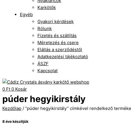
Nyakláncok
Karkötők
Egyéb
Gyakori kérdések
Rólunk
Fizetés és szállítás
Méretezés és csere
Elállás a szerződéstől
Adatkezelési tájékoztató
ÁSZF
Kapcsolat
0
Ft
0
Kosár
púder hegyikirstály
Kezdőlap
/ “púder hegyikirstály” címkével rendelkező termék
8 éve készítjük