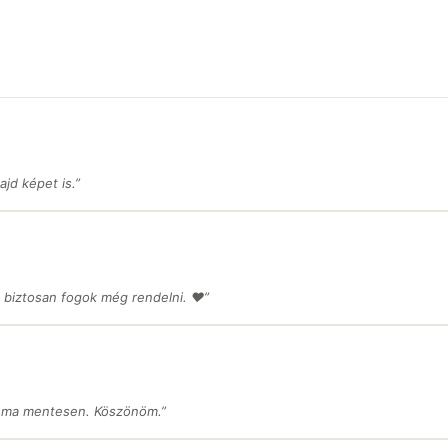
jd képet is.”
 biztosan fogok még rendelni. ❤️”
léma mentesen. Köszönöm.”