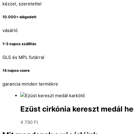
kézzel, szeretettel
10.000+ elégedett
vásárló
1–3 napos szállítás
GLS és MPL futárral
14 napos csere
garancia minden termékre
Ezüst cirkónia kereszt medál he
4 790
Ft