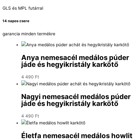
GLS és MPL futárral
14 napos csere
garancia minden termékre
Anya nemesacél medálos púder
jáde és hegyikristály karkötő
4 490
Ft
Nagyi nemesacél medálos púder
jáde és hegyikristály karkötő
4 490
Ft
Életfa nemesacél medálos howlit