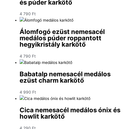
és púder karkötő
4 790
Ft
Álomfogó ezüst nemesacél
medálos púder roppantott
hegyikristály karkötő
4 790
Ft
Babatalp nemesacél medálos
ezüst charm karkötő
4 990
Ft
Cica nemesacél medálos ónix és
howlit karkötő
4 290
Ft