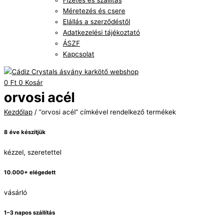
Fizetés és szállítás
Méretezés és csere
Elállás a szerződéstől
Adatkezelési tájékoztató
ÁSZF
Kapcsolat
0
Ft
0
Kosár
orvosi acél
Kezdőlap
/ “orvosi acél” címkével rendelkező termékek
8 éve készítjük
kézzel, szeretettel
10.000+ elégedett
vásárló
1–3 napos szállítás