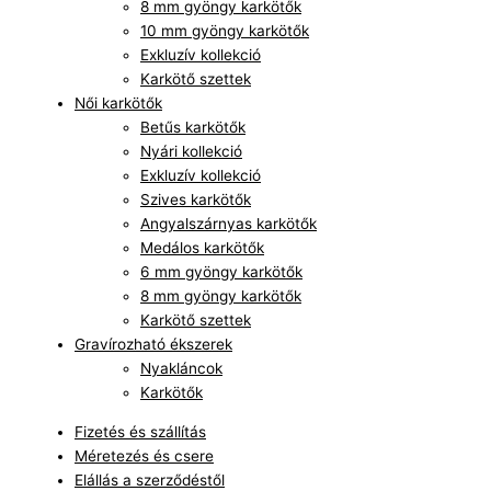
8 mm gyöngy karkötők
10 mm gyöngy karkötők
Exkluzív kollekció
Karkötő szettek
Női karkötők
Betűs karkötők
Nyári kollekció
Exkluzív kollekció
Szives karkötők
Angyalszárnyas karkötők
Medálos karkötők
6 mm gyöngy karkötők
8 mm gyöngy karkötők
Karkötő szettek
Gravírozható ékszerek
Nyakláncok
Karkötők
Fizetés és szállítás
Méretezés és csere
Elállás a szerződéstől