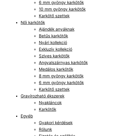
6 mm gyöngy karkötők
10 mm gyöngy karkötők
Karkötő szettek
Női karkötők
Ajándék anyáknak
Betűs karkötők
Nyári kollekció
Exkluzív kollekció
Szives karkötők
Angyalszárnyas karkötők
Medálos karkötők
8 mm gyöngy karkötők
6 mm gyöngy karkötők
Karkötő szettek
Gravírozható ékszerek
Nyakláncok
Karkötők
Egyéb
Gyakori kérdések
Rólunk