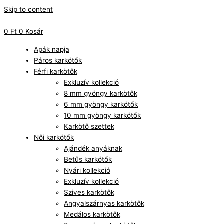
Skip to content
0
Ft
0
Kosár
Apák napja
Páros karkötők
Férfi karkötők
Exkluzív kollekció
8 mm gyöngy karkötők
6 mm gyöngy karkötők
10 mm gyöngy karkötők
Karkötő szettek
Női karkötők
Ajándék anyáknak
Betűs karkötők
Nyári kollekció
Exkluzív kollekció
Szives karkötők
Angyalszárnyas karkötők
Medálos karkötők