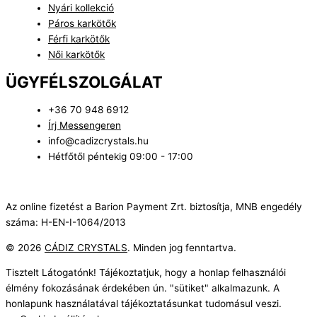
Nyári kollekció
Páros karkötők
Férfi karkötők
Női karkötők
ÜGYFÉLSZOLGÁLAT
+36 70 948 6912
Írj Messengeren
info@cadizcrystals.hu
Hétfőtől péntekig 09:00 - 17:00
Az online fizetést a Barion Payment Zrt. biztosítja, MNB engedély
száma: H-EN-I-1064/2013
© 2026
CÁDIZ CRYSTALS
. Minden jog fenntartva.
Tisztelt Látogatónk! Tájékoztatjuk, hogy a honlap felhasználói
élmény fokozásának érdekében ún. "sütiket" alkalmazunk. A
honlapunk használatával tájékoztatásunkat tudomásul veszi.