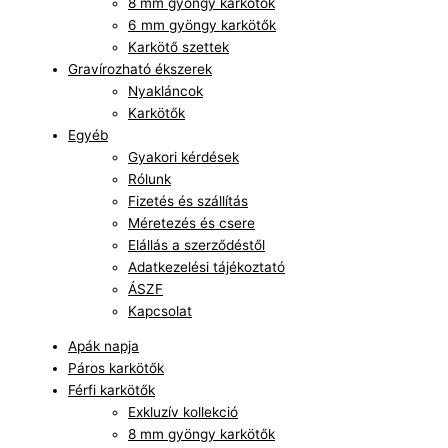
8 mm gyöngy karkötők
6 mm gyöngy karkötők
Karkötő szettek
Gravírozható ékszerek
Nyakláncok
Karkötők
Egyéb
Gyakori kérdések
Rólunk
Fizetés és szállítás
Méretezés és csere
Elállás a szerződéstől
Adatkezelési tájékoztató
ÁSZF
Kapcsolat
Apák napja
Páros karkötők
Férfi karkötők
Exkluzív kollekció
8 mm gyöngy karkötők