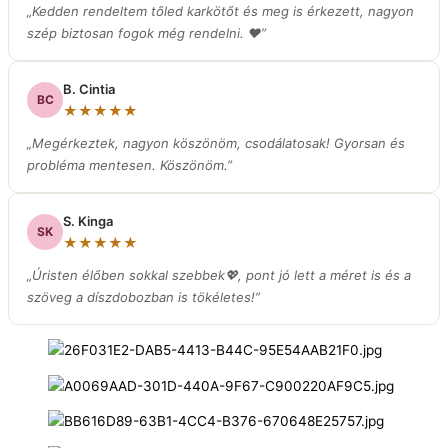
„Kedden rendeltem tőled karkötőt és meg is érkezett, nagyon
szép biztosan fogok még rendelni. ❤️”
B. Cintia
BC
★★★★★
„Megérkeztek, nagyon köszönöm, csodálatosak! Gyorsan és
probléma mentesen. Köszönöm.”
S. Kinga
SK
★★★★★
„Úristen élőben sokkal szebbek💖, pont jó lett a méret is és a
szöveg a díszdobozban is tökéletes!”