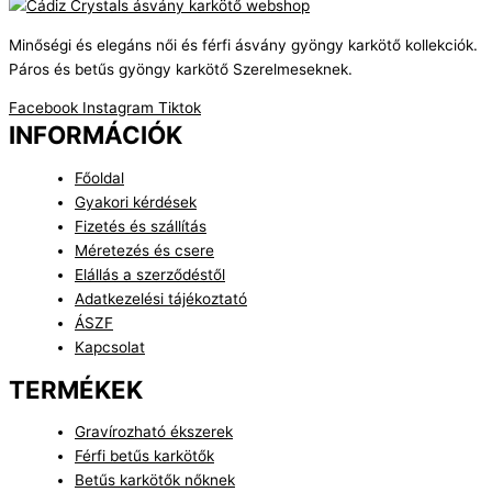
Minőségi és elegáns női és férfi ásvány gyöngy karkötő kollekciók.
Páros és betűs gyöngy karkötő Szerelmeseknek.
Facebook
Instagram
Tiktok
INFORMÁCIÓK
Főoldal
Gyakori kérdések
Fizetés és szállítás
Méretezés és csere
Elállás a szerződéstől
Adatkezelési tájékoztató
ÁSZF
Kapcsolat
TERMÉKEK
Gravírozható ékszerek
Férfi betűs karkötők
Betűs karkötők nőknek