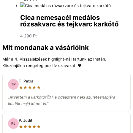
Cica nemesacél medálos
rózsakvarc és tejkvarc karkötő
4 290
Ft
Mit mondanak a vásárlóink
Már a 4. Visszajelzések highlight-nál tartunk az Instán.
Köszönjük a rengeteg pozitív szavakat! 💖
T. Petra
TP
★★★★★
„Átvettem a karkötőt🥰 Ha odaadtam neki születésnapjára
küldök majd képet is.”
P. Judit
PJ
★★★★★