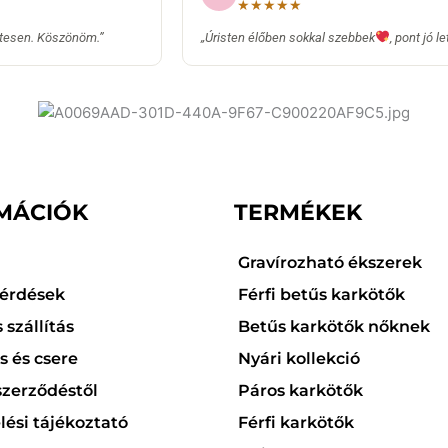
★★★★★
tesen. Köszönöm.”
„Úristen élőben sokkal szebbek
, pont jó 
MÁCIÓK
TERMÉKEK
Gravírozható ékszerek
kérdések
Férfi betűs karkötők
 szállítás
Betűs karkötők nőknek
 és csere
Nyári kollekció
 szerződéstől
Páros karkötők
ési tájékoztató
Férfi karkötők