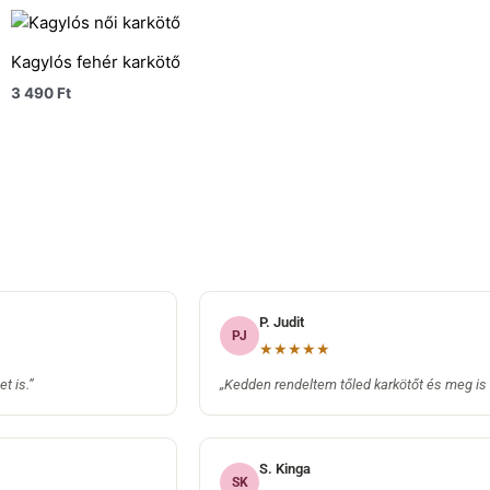
Kagylós fehér karkötő
3 490
Ft
P. Judit
PJ
★★★★★
t is.”
„Kedden rendeltem tőled karkötőt és meg is
S. Kinga
SK