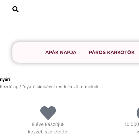
Skip
to
content
APÁK NAPJA
PÁROS KARKÖTŐK
nyári
Kezdőlap
/ “nyári” címkével rendelkező termékek
8 éve készítjük
10.000
kézzel, szeretettel
v