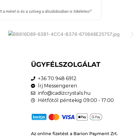
lett a méret is és a szöveg a díszdobozban is tökéletes!”
ÜGYFÉLSZOLGÁLAT
+36 70 948 6912
Írj Messengeren
info@cadizcrystals.hu
Hétfőtől péntekig 09:00 - 17:00
Az online fizetést a Barion Payment Zrt.