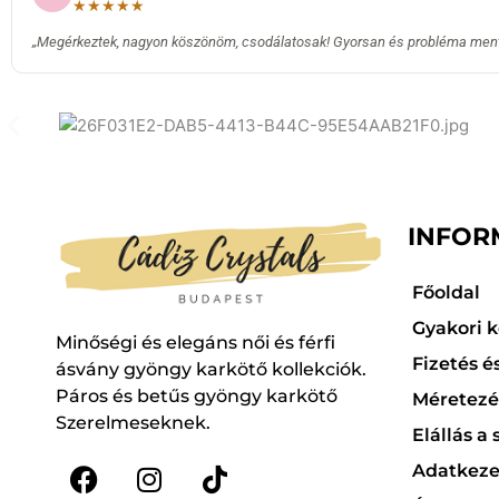
★★★★★
„Megérkeztek, nagyon köszönöm, csodálatosak! Gyorsan és probléma men
INFOR
Főoldal
Gyakori 
Minőségi és elegáns női és férfi
Fizetés és
ásvány gyöngy karkötő kollekciók.
Páros és betűs gyöngy karkötő
Méretezés
Szerelmeseknek.
Elállás a
Adatkezel