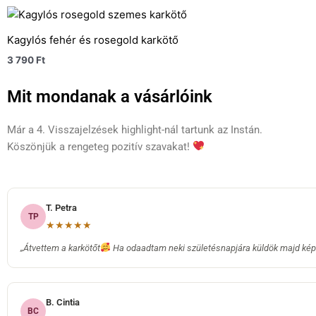
Kagylós fehér és rosegold karkötő
3 790
Ft
Mit mondanak a vásárlóink
Már a 4. Visszajelzések highlight-nál tartunk az Instán.
Köszönjük a rengeteg pozitív szavakat!
T. Petra
TP
★★★★★
„Átvettem a karkötőt
Ha odaadtam neki születésnapjára küldök majd képe
B. Cintia
BC