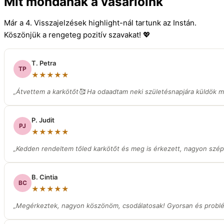
Mit mondanak a vásárlóink
Már a 4. Visszajelzések highlight-nál tartunk az Instán.
Köszönjük a rengeteg pozitív szavakat! 💖
T. Petra
TP
★★★★★
„Átvettem a karkötőt🥰 Ha odaadtam neki születésnapjára küldök ma
P. Judit
PJ
★★★★★
„Kedden rendeltem tőled karkötőt és meg is érkezett, nagyon szép
B. Cintia
BC
★★★★★
„Megérkeztek, nagyon köszönöm, csodálatosak! Gyorsan és prob