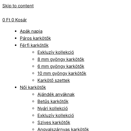
Skip to content
0
Ft
0
Kosár
Apák napja
Páros karkötők
Férfi karkötők
Exkluzív kollekció
8 mm gyöngy karkötők
6 mm gyöngy karkötők
10 mm gyöngy karkötők
Karkötő szettek
Női karkötők
Ajándék anyáknak
Betűs karkötők
Nyári kollekció
Exkluzív kollekció
Szives karkötők
Angyalszárnyas karkötők