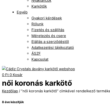
Nyakláncok
Karkötők
Egyéb
Gyakori kérdések
Rólunk
Fizetés és szállítás
Méretezés és csere
Elállás a szerződéstől
Adatkezelési tájékoztató
ÁSZF
Kapcsolat
0
Ft
0
Kosár
női koronás karkötő
Kezdőlap
/ “női koronás karkötő” címkével rendelkező termék
8 éve készítjük