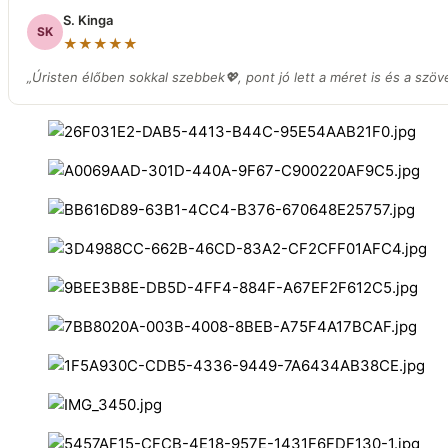
S. Kinga
SK
★★★★★
„Úristen élőben sokkal szebbek💖, pont jó lett a méret is és a szöv