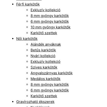
Férfi karkötők
Exkluzív kollekció
8 mm gyöngy karkötők
6 mm gyöngy karkötők
10 mm gyöngy karkötők
Karkötő szettek
Női karkötők
Ajándék anyáknak
Betűs karkötők
Nyári kollekció
Exkluzív kollekció
Szives karkötők
Angyalszárnyas karkötők
Medálos karkötők
8 mm gyöngy karkötők
6 mm gyöngy karkötők
Karkötő szettek
Gravírozható ékszerek