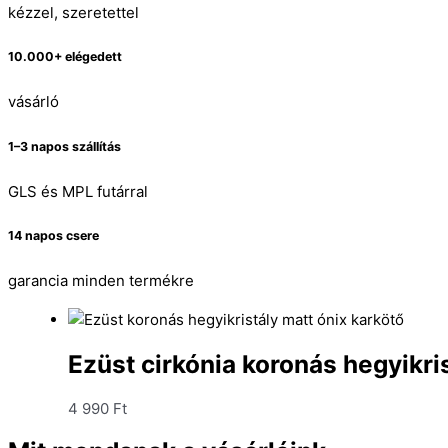
kézzel, szeretettel
10.000+ elégedett
vásárló
1–3 napos szállítás
GLS és MPL futárral
14 napos csere
garancia minden termékre
Ezüst cirkónia koronás hegyikri
4 990
Ft