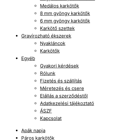
Medálos karkötők
8 mm gyöngy karkötők
6 mm gyöngy karkötők
Karkötő szettek
Gravírozható ékszerek
Nyakláncok
Karkötők
Egyéb
Gyakori kérdések
Rólunk
Fizetés és szállítás
Méretezés és csere
Elállás a szerződéstől
Adatkezelési tájékoztató
ÁSZF
Kapcsolat
Apák napja
Páros karkötők