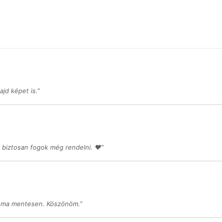
jd képet is.”
 biztosan fogok még rendelni. ❤️”
léma mentesen. Köszönöm.”