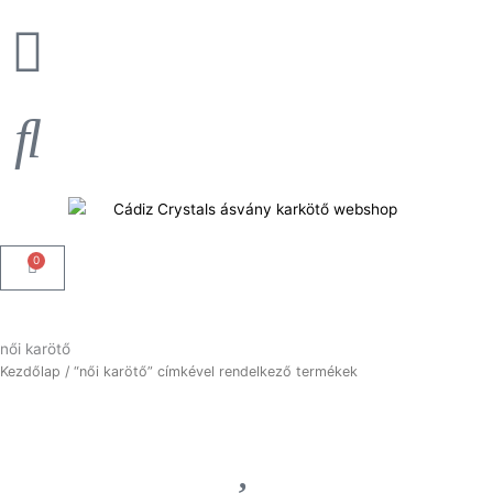
Skip
to
content
0
Kosár
női karötő
Kezdőlap
/ “női karötő” címkével rendelkező termékek