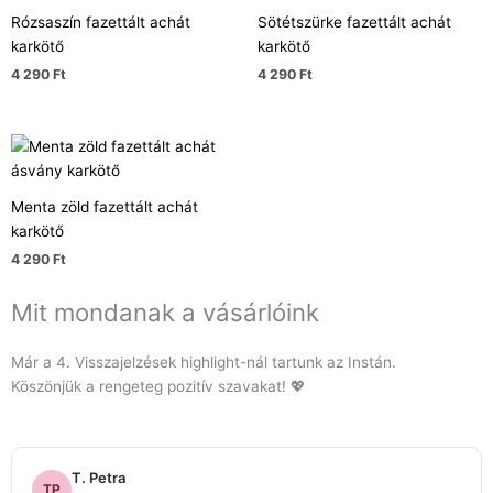
Rózsaszín fazettált achát
Sötétszürke fazettált achát
karkötő
karkötő
4 290
Ft
4 290
Ft
Menta zöld fazettált achát
karkötő
4 290
Ft
Mit mondanak a vásárlóink
Már a 4. Visszajelzések highlight-nál tartunk az Instán.
Köszönjük a rengeteg pozitív szavakat! 💖
T. Petra
TP