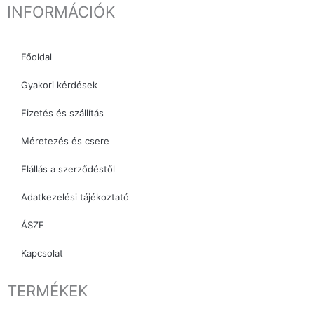
INFORMÁCIÓK
e
t
t
b
a
o
o
g
k
Főoldal
o
r
k
a
Gyakori kérdések
m
Fizetés és szállítás
Méretezés és csere
Elállás a szerződéstől
Adatkezelési tájékoztató
ÁSZF
Kapcsolat
TERMÉKEK