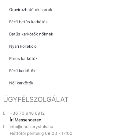
Gravírozható ékszerek
Férfi betűs karkötők
Betűs karkötők nőknek
Nyári kollekció
Páros karkötők
Férfi karkötők
Női karkötők
ÜGYFÉLSZOLGÁLAT
+36 70 948 6912
Írj Messengeren
info@cadizcrystals.hu
Hétfőtől péntekig 09:00 - 17:00