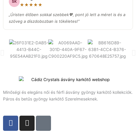
SK
★★★★★
„Úristen élőben sokkal szebbek💖, pont jó lett a méret is és a
szöveg a díszdobozban is tökéletes!”
Minőségi és elegáns női és férfi ásvány gyöngy karkötő kollekciók.
Páros és betűs gyöngy karkötő Szerelmeseknek.
F
I
T
a
n
i
c
s
k