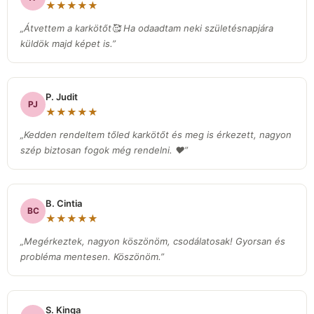
★★★★★
„Átvettem a karkötőt🥰 Ha odaadtam neki születésnapjára
küldök majd képet is.”
P. Judit
PJ
★★★★★
„Kedden rendeltem tőled karkötőt és meg is érkezett, nagyon
szép biztosan fogok még rendelni. ❤️”
B. Cintia
BC
★★★★★
„Megérkeztek, nagyon köszönöm, csodálatosak! Gyorsan és
probléma mentesen. Köszönöm.”
S. Kinga