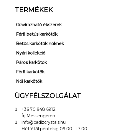
TERMÉKEK
Gravírozható ékszerek
Férfi betűs karkötők
Betűs karkötők nőknek
Nyári kollekció
Páros karkötők
Férfi karkötők
Női karkötők
ÜGYFÉLSZOLGÁLAT
+36 70 948 6912
Írj Messengeren
info@cadizcrystals.hu
Hétfőtől péntekig 09:00 - 17:00