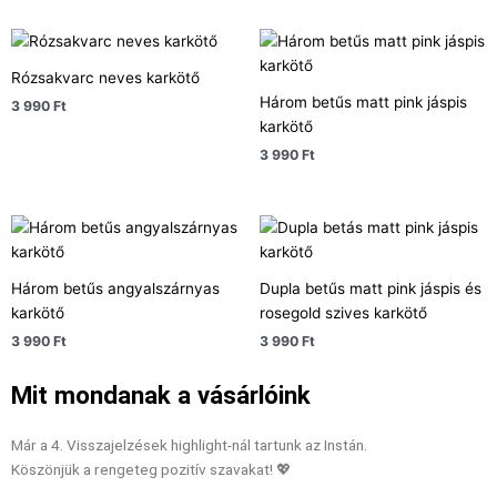
Rózsakvarc neves karkötő
Három betűs matt pink jáspis
3 990
Ft
karkötő
3 990
Ft
Három betűs angyalszárnyas
Dupla betűs matt pink jáspis és
karkötő
rosegold szives karkötő
3 990
Ft
3 990
Ft
Mit mondanak a vásárlóink
Már a 4. Visszajelzések highlight-nál tartunk az Instán.
Köszönjük a rengeteg pozitív szavakat! 💖