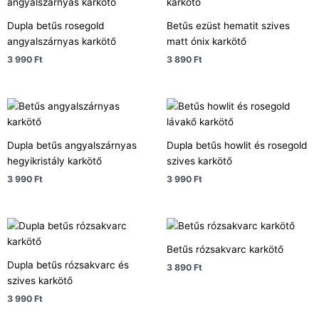
Dupla betűs rosegold
Betűs ezüst hematit szives
angyalszárnyas karkötő
matt ónix karkötő
3 990
Ft
3 890
Ft
Dupla betűs angyalszárnyas
Dupla betűs howlit és rosegold
hegyikristály karkötő
szives karkötő
3 990
Ft
3 990
Ft
Betűs rózsakvarc karkötő
Dupla betűs rózsakvarc és
3 890
Ft
szives karkötő
3 990
Ft