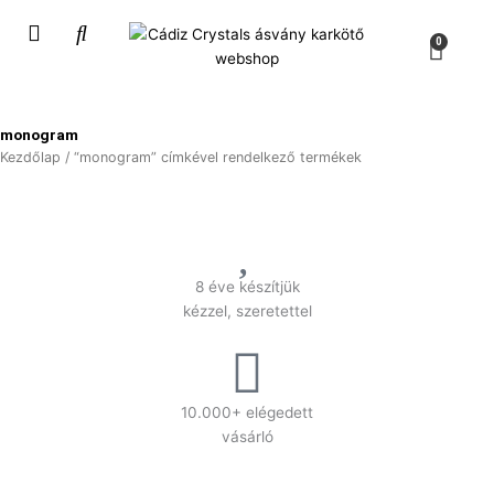
Skip
to
Kosá
0
content
monogram
Kezdőlap
/ “monogram” címkével rendelkező termékek
8 éve készítjük
kézzel, szeretettel
10.000+ elégedett
vásárló