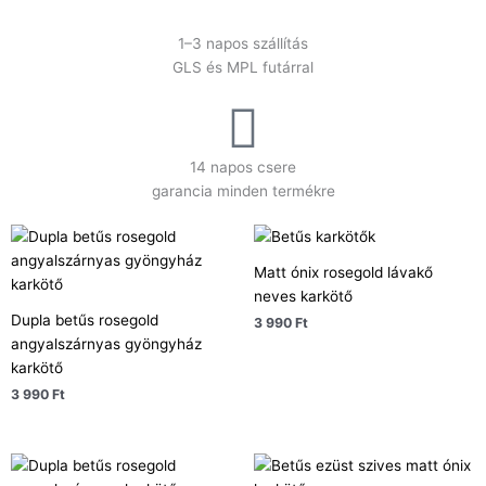
1–3 napos szállítás
GLS és MPL futárral
14 napos csere
garancia minden termékre
Matt ónix rosegold lávakő
neves karkötő
Dupla betűs rosegold
3 990
Ft
angyalszárnyas gyöngyház
karkötő
3 990
Ft