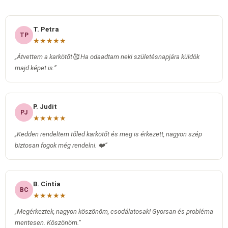
T. Petra
TP
★★★★★
„Átvettem a karkötőt🥰 Ha odaadtam neki születésnapjára küldök
majd képet is.”
P. Judit
PJ
★★★★★
„Kedden rendeltem tőled karkötőt és meg is érkezett, nagyon szép
biztosan fogok még rendelni. ❤️”
B. Cintia
BC
★★★★★
„Megérkeztek, nagyon köszönöm, csodálatosak! Gyorsan és probléma
mentesen. Köszönöm.”