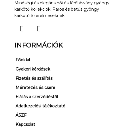
Minőségi és elegáns női és férfi ásvány gyöngy
karkötő kollekciók. Páros és betűs gyöngy
karkötő Szerelmeseknek.
F
I
T
a
n
i
INFORMÁCIÓK
c
s
k
e
t
t
Főoldal
b
a
o
o
g
k
Gyakori kérdések
o
r
Fizetés és szállítás
k
a
Méretezés és csere
m
Elállás a szerződéstől
Adatkezelési tájékoztató
ÁSZF
Kapcsolat