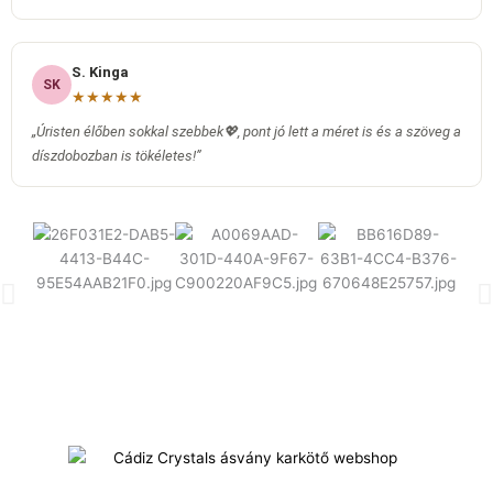
S. Kinga
SK
★★★★★
„Úristen élőben sokkal szebbek💖, pont jó lett a méret is és a szöveg a
díszdobozban is tökéletes!”