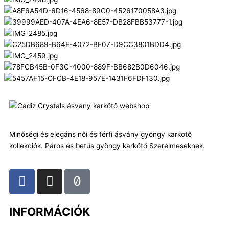
Minőségi és elegáns női és férfi ásvány gyöngy karkötő
kollekciók. Páros és betűs gyöngy karkötő Szerelmeseknek.
F
I
T
a
n
i
c
s
k
INFORMÁCIÓK
e
t
t
b
a
o