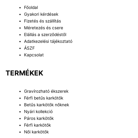
o
g
k
Főoldal
o
r
Gyakori kérdések
k
a
Fizetés és szállítás
m
Méretezés és csere
Elállás a szerződéstől
Adatkezelési tájékoztató
ÁSZF
Kapcsolat
TERMÉKEK
Gravírozható ékszerek
Férfi betűs karkötők
Betűs karkötők nőknek
Nyári kollekció
Páros karkötők
Férfi karkötők
Női karkötők