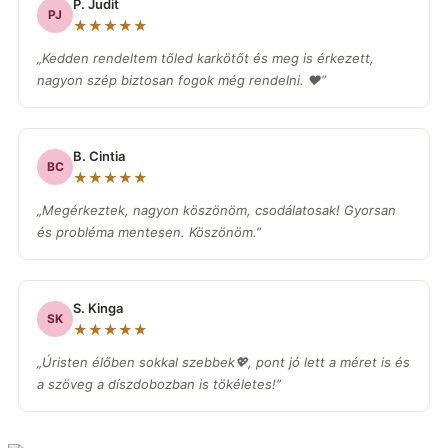
P. Judit
PJ
★★★★★
„Kedden rendeltem tőled karkötőt és meg is érkezett,
nagyon szép biztosan fogok még rendelni. ❤️”
B. Cintia
BC
★★★★★
„Megérkeztek, nagyon köszönöm, csodálatosak! Gyorsan
és probléma mentesen. Köszönöm.”
S. Kinga
SK
★★★★★
„Úristen élőben sokkal szebbek💖, pont jó lett a méret is és
a szöveg a díszdobozban is tökéletes!”