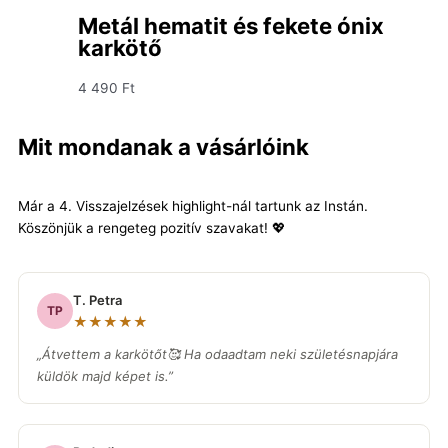
Metál hematit és fekete ónix
karkötő
4 490
Ft
Mit mondanak a vásárlóink
Már a 4. Visszajelzések highlight-nál tartunk az Instán.
Köszönjük a rengeteg pozitív szavakat! 💖
T. Petra
TP
★★★★★
„Átvettem a karkötőt🥰 Ha odaadtam neki születésnapjára
küldök majd képet is.”