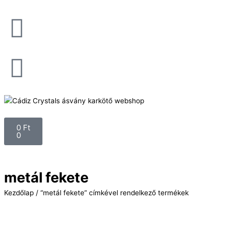
Skip
to
content
Kosár
0
Ft
0
metál fekete
Kezdőlap
/ “metál fekete” címkével rendelkező termékek