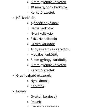
6 mm gyöngy karkötők
10 mm gyöngy karkötők
Karkötő szettek
Női karkötők
Ajándék anyáknak
Betűs karkötők
Nyári kollekció
Exkluzív kollekció
Szives karkötők
Angyalszárnyas karkötők
Medálos karkötők
8 mm gyöngy karkötők
6 mm gyöngy karkötők
Karkötő szettek
Gravírozható ékszerek
Nyakláncok
Karkötők
Egyéb
Gyakori kérdések
Rólunk