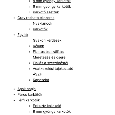
8 mm gyöngy karkötők
6 mm gyöngy karkötők
Karkötő szettek
Gravírozható ékszerek
Nyakláncok
Karkötők
Egyéb
Gyakori kérdések
Rólunk
Fizetés és szállítás
Méretezés és csere
Elállás a szerződéstől
Adatkezelési tájékoztató
ÁSZF
Kapcsolat
Apák napja
Páros karkötők
Férfi karkötők
Exkluzív kollekció
8 mm gyöngy karkötők