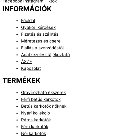
Facebook
Instagram
Tiktok
INFORMÁCIÓK
Főoldal
Gyakori kérdések
Fizetés és szállítás
Méretezés és csere
Elállás a szerződéstől
Adatkezelési tájékoztató
ÁSZF
Kapcsolat
TERMÉKEK
Gravírozható ékszerek
Férfi betűs karkötők
Betűs karkötők nőknek
Nyári kollekció
Páros karkötők
Férfi karkötők
Női karkötők