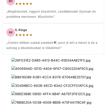
BC
★★★★★
„Megérkeztek, nagyon köszönöm, csodálatosak! Gyorsan és
probléma mentesen. Köszönöm.”
S. Kinga
SK
★★★★★
„Úristen élőben sokkal szebbek💖, pont jó lett a méret is és a
szöveg a díszdobozban is tökéletes!”