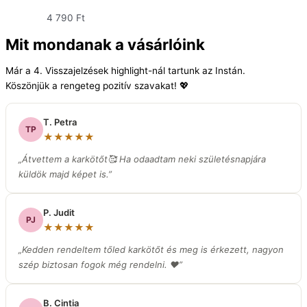
4 790
Ft
Mit mondanak a vásárlóink
Már a 4. Visszajelzések highlight-nál tartunk az Instán.
Köszönjük a rengeteg pozitív szavakat! 💖
T. Petra
TP
★★★★★
„Átvettem a karkötőt🥰 Ha odaadtam neki születésnapjára
küldök majd képet is.”
P. Judit
PJ
★★★★★
„Kedden rendeltem tőled karkötőt és meg is érkezett, nagyon
szép biztosan fogok még rendelni. ❤️”
B. Cintia