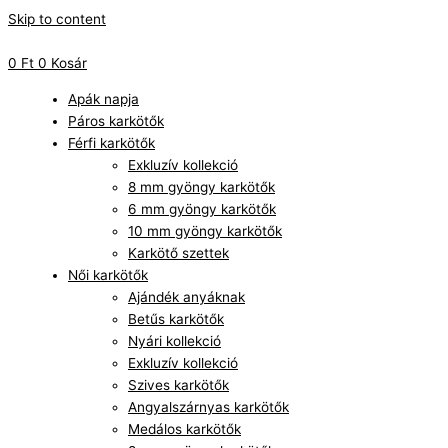
Skip to content
0
Ft
0
Kosár
Apák napja
Páros karkötők
Férfi karkötők
Exkluzív kollekció
8 mm gyöngy karkötők
6 mm gyöngy karkötők
10 mm gyöngy karkötők
Karkötő szettek
Női karkötők
Ajándék anyáknak
Betűs karkötők
Nyári kollekció
Exkluzív kollekció
Szives karkötők
Angyalszárnyas karkötők
Medálos karkötők