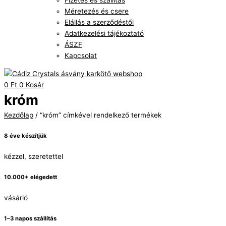
Fizetés és szállítás
Méretezés és csere
Elállás a szerződéstől
Adatkezelési tájékoztató
ÁSZF
Kapcsolat
0
Ft
0
Kosár
króm
Kezdőlap
/ “króm” címkével rendelkező termékek
8 éve készítjük
kézzel, szeretettel
10.000+ elégedett
vásárló
1–3 napos szállítás