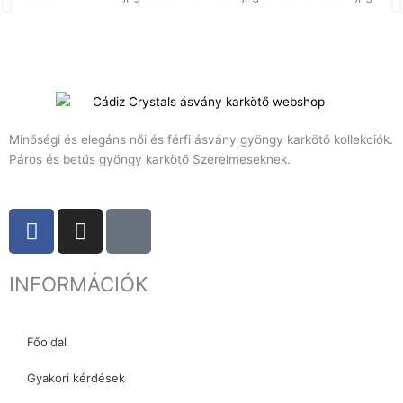
Minőségi és elegáns női és férfi ásvány gyöngy karkötő kollekciók.
Páros és betűs gyöngy karkötő Szerelmeseknek.
F
I
T
a
n
i
c
s
k
INFORMÁCIÓK
e
t
t
b
a
o
o
g
k
Főoldal
o
r
k
a
Gyakori kérdések
m