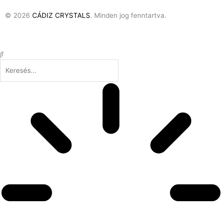
© 2026
CÁDIZ CRYSTALS
. Minden jog fenntartva.
Keresés