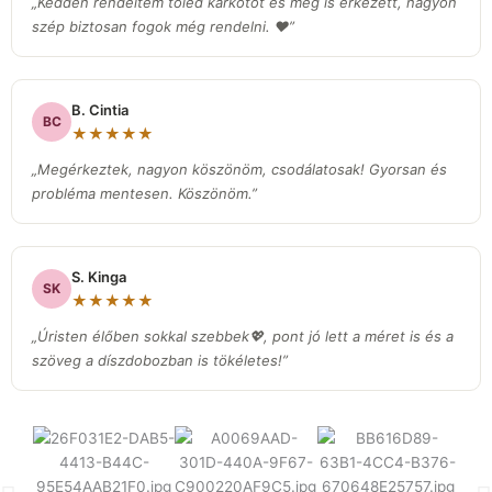
„Kedden rendeltem tőled karkötőt és meg is érkezett, nagyon
szép biztosan fogok még rendelni. ❤️”
B. Cintia
BC
★★★★★
„Megérkeztek, nagyon köszönöm, csodálatosak! Gyorsan és
probléma mentesen. Köszönöm.”
S. Kinga
SK
★★★★★
„Úristen élőben sokkal szebbek💖, pont jó lett a méret is és a
szöveg a díszdobozban is tökéletes!”