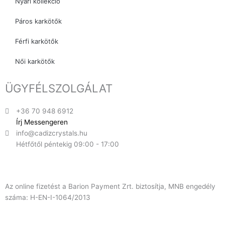
Nyári kollekció
Páros karkötők
Férfi karkötők
Női karkötők
ÜGYFÉLSZOLGÁLAT
+36 70 948 6912
Írj Messengeren
info@cadizcrystals.hu
Hétfőtől péntekig 09:00 - 17:00
Az online fizetést a Barion Payment Zrt. biztosítja, MNB engedély
száma: H-EN-I-1064/2013