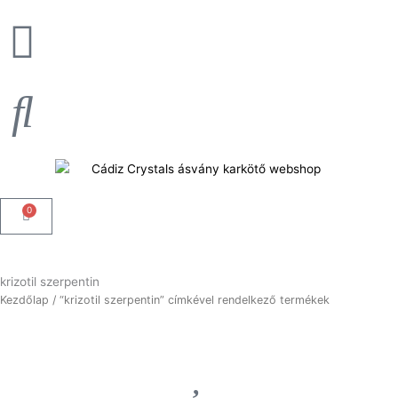
Skip
to
content
0
Kosár
krizotil szerpentin
Kezdőlap
/ “krizotil szerpentin” címkével rendelkező termékek