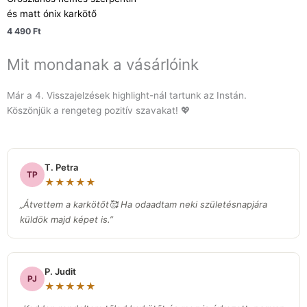
és matt ónix karkötő
4 490
Ft
Mit mondanak a vásárlóink
Már a 4. Visszajelzések highlight-nál tartunk az Instán.
Köszönjük a rengeteg pozitív szavakat! 💖
T. Petra
TP
★★★★★
„Átvettem a karkötőt🥰 Ha odaadtam neki születésnapjára
küldök majd képet is.”
P. Judit
PJ
★★★★★