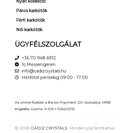
Nyári kollekció
Páros karkötők
Férfi karkötők
Női karkötők
ÜGYFÉLSZOLGÁLAT
+36 70 948 6912
Írj Messengeren
info@cadizcrystals.hu
Hétfőtől péntekig 09:00 - 17:00
Az online fizetést a Barion Payment Zrt. biztosítja, MNB
engedély száma: H-EN-I-1064/2013
© 2026
CÁDIZ CRYSTALS
. Minden jog fenntartva.