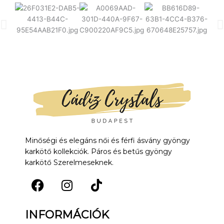
Minőségi és elegáns női és férfi ásvány gyöngy
karkötő kollekciók. Páros és betűs gyöngy
karkötő Szerelmeseknek.
F
I
T
a
n
i
INFORMÁCIÓK
c
s
k