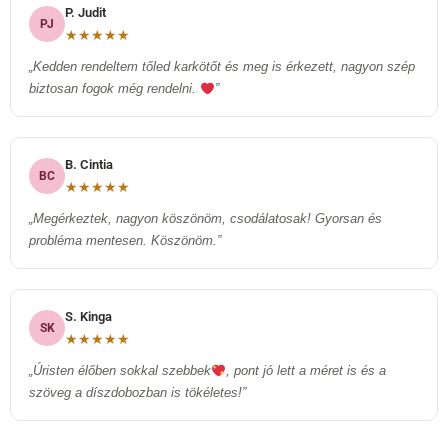
P. Judit
PJ
★★★★★
„Kedden rendeltem tőled karkötőt és meg is érkezett, nagyon szép
biztosan fogok még rendelni.
”
B. Cintia
BC
★★★★★
„Megérkeztek, nagyon köszönöm, csodálatosak! Gyorsan és
probléma mentesen. Köszönöm.”
S. Kinga
SK
★★★★★
„Úristen élőben sokkal szebbek
, pont jó lett a méret is és a
szöveg a díszdobozban is tökéletes!”