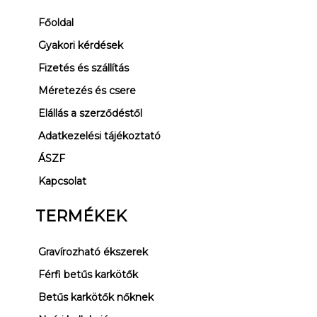
e
t
t
Főoldal
b
a
o
o
g
k
Gyakori kérdések
o
r
Fizetés és szállítás
k
a
Méretezés és csere
m
Elállás a szerződéstől
Adatkezelési tájékoztató
ÁSZF
Kapcsolat
TERMÉKEK
Gravírozható ékszerek
Férfi betűs karkötők
Betűs karkötők nőknek