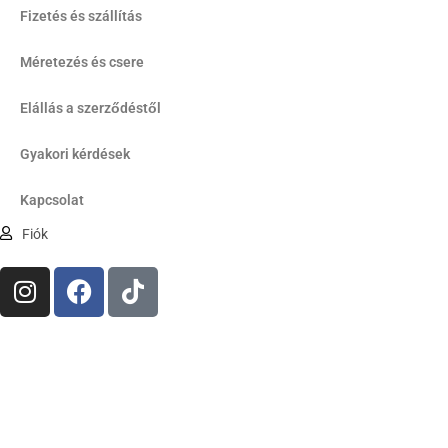
Fizetés és szállítás
Méretezés és csere
Elállás a szerződéstől
Gyakori kérdések
Kapcsolat
Fiók
I
F
T
n
a
i
s
c
k
t
e
t
a
b
o
g
o
k
r
o