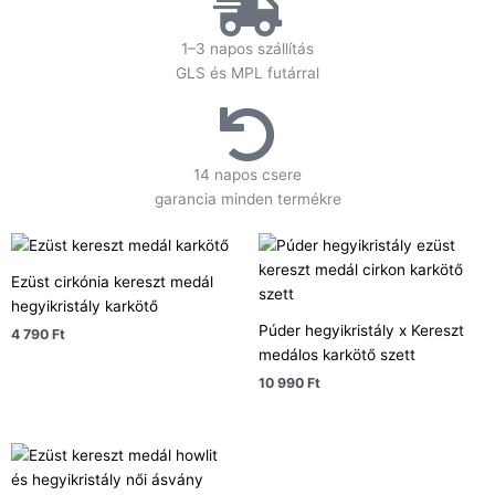
1–3 napos szállítás
GLS és MPL futárral
14 napos csere
garancia minden termékre
Ezüst cirkónia kereszt medál
hegyikristály karkötő
Púder hegyikristály x Kereszt
4 790
Ft
medálos karkötő szett
10 990
Ft