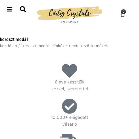
Skip
to
Kosá
0
content
kereszt medál
Kezdőlap
/ “kereszt medál” címkével rendelkező termékek
8 éve készítjük
kézzel, szeretettel
10.000+ elégedett
vásárló