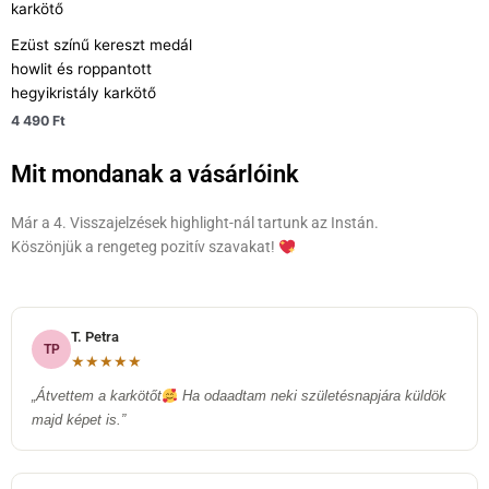
Ezüst színű kereszt medál
howlit és roppantott
hegyikristály karkötő
4 490
Ft
Mit mondanak a vásárlóink
Már a 4. Visszajelzések highlight-nál tartunk az Instán.
Köszönjük a rengeteg pozitív szavakat!
T. Petra
TP
★★★★★
„Átvettem a karkötőt
Ha odaadtam neki születésnapjára küldök
majd képet is.”