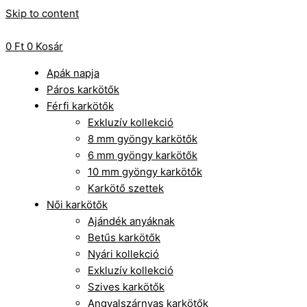
Skip to content
0
Ft
0
Kosár
Apák napja
Páros karkötők
Férfi karkötők
Exkluzív kollekció
8 mm gyöngy karkötők
6 mm gyöngy karkötők
10 mm gyöngy karkötők
Karkötő szettek
Női karkötők
Ajándék anyáknak
Betűs karkötők
Nyári kollekció
Exkluzív kollekció
Szives karkötők
Angyalszárnyas karkötők