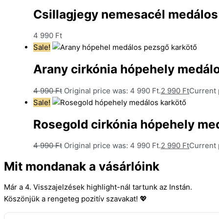
Csillagjegy nemesacél medálos 
4 990
Ft
Sale!
Arany cirkónia hópehely medálo
4 990
Ft
Original price was: 4 990 Ft.
2 990
Ft
Current p
Sale!
Rosegold cirkónia hópehely med
4 990
Ft
Original price was: 4 990 Ft.
2 990
Ft
Current p
Mit mondanak a vásárlóink
Már a 4. Visszajelzések highlight-nál tartunk az Instán.
Köszönjük a rengeteg pozitív szavakat! 💖