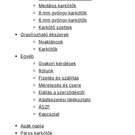
Medálos karkötők
8 mm gyöngy karkötők
6 mm gyöngy karkötők
Karkötő szettek
Gravírozható ékszerek
Nyakláncok
Karkötők
Egyéb
Gyakori kérdések
Rólunk
Fizetés és szállítás
Méretezés és csere
Elállás a szerződéstől
Adatkezelési tájékoztató
ÁSZF
Kapcsolat
Apák napja
Páros karkötők