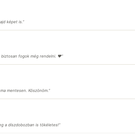
jd képet is.”
 biztosan fogok még rendelni. ❤️”
léma mentesen. Köszönöm.”
eg a díszdobozban is tökéletes!”