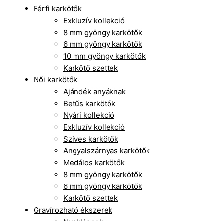
Férfi karkötők
Exkluzív kollekció
8 mm gyöngy karkötők
6 mm gyöngy karkötők
10 mm gyöngy karkötők
Karkötő szettek
Női karkötők
Ajándék anyáknak
Betűs karkötők
Nyári kollekció
Exkluzív kollekció
Szives karkötők
Angyalszárnyas karkötők
Medálos karkötők
8 mm gyöngy karkötők
6 mm gyöngy karkötők
Karkötő szettek
Gravírozható ékszerek