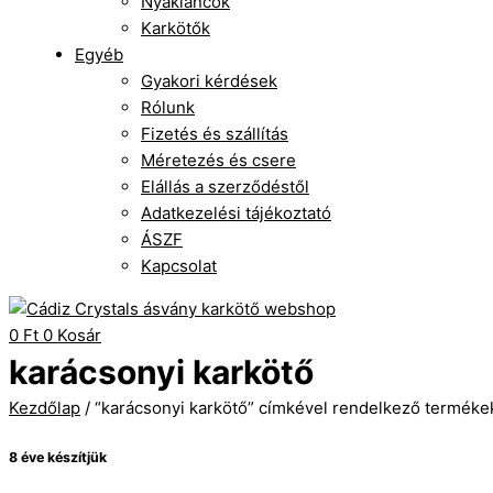
Nyakláncok
Karkötők
Egyéb
Gyakori kérdések
Rólunk
Fizetés és szállítás
Méretezés és csere
Elállás a szerződéstől
Adatkezelési tájékoztató
ÁSZF
Kapcsolat
0
Ft
0
Kosár
karácsonyi karkötő
Kezdőlap
/ “karácsonyi karkötő” címkével rendelkező terméke
8 éve készítjük