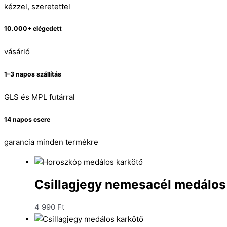
kézzel, szeretettel
10.000+ elégedett
vásárló
1–3 napos szállítás
GLS és MPL futárral
14 napos csere
garancia minden termékre
Csillagjegy nemesacél medálos 
4 990
Ft