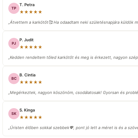
T. Petra
TP
★★★★★
„Átvettem a karkötőt🥰 Ha odaadtam neki születésnapjára küldök ma
P. Judit
PJ
★★★★★
„Kedden rendeltem tőled karkötőt és meg is érkezett, nagyon szép
B. Cintia
BC
★★★★★
„Megérkeztek, nagyon köszönöm, csodálatosak! Gyorsan és prob
S. Kinga
SK
★★★★★
„Úristen élőben sokkal szebbek💖, pont jó lett a méret is és a szöv