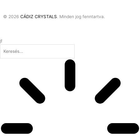
© 2026
CÁDIZ CRYSTALS
. Minden jog fenntartva.
Keresés