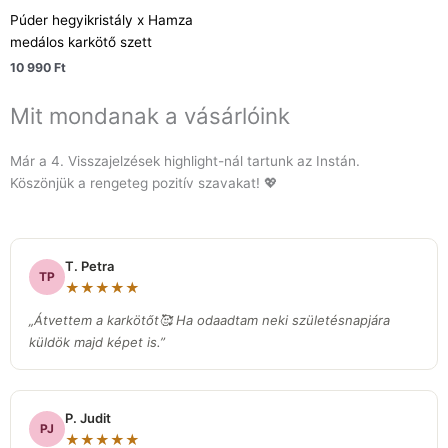
Púder hegyikristály x Hamza
medálos karkötő szett
10 990
Ft
Mit mondanak a vásárlóink
Már a 4. Visszajelzések highlight-nál tartunk az Instán.
Köszönjük a rengeteg pozitív szavakat! 💖
T. Petra
TP
★★★★★
„Átvettem a karkötőt🥰 Ha odaadtam neki születésnapjára
küldök majd képet is.”
P. Judit
PJ
★★★★★