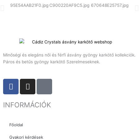
Minőségi és elegáns női és férfi ásvány gyöngy karkötő kollekciók.
Páros és betűs gyöngy karkötő Szerelmeseknek.
F
I
T
a
n
i
c
s
k
INFORMÁCIÓK
e
t
t
b
a
o
o
g
k
Főoldal
o
r
k
a
Gyakori kérdések