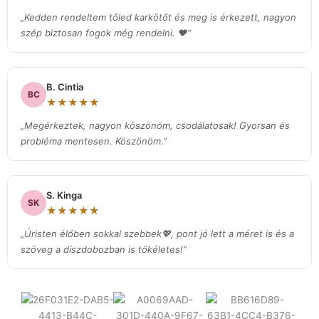
„Kedden rendeltem tőled karkötőt és meg is érkezett, nagyon
szép biztosan fogok még rendelni. ❤️”
B. Cintia
BC
★★★★★
„Megérkeztek, nagyon köszönöm, csodálatosak! Gyorsan és
probléma mentesen. Köszönöm.”
S. Kinga
SK
★★★★★
„Úristen élőben sokkal szebbek💖, pont jó lett a méret is és a
szöveg a díszdobozban is tökéletes!”