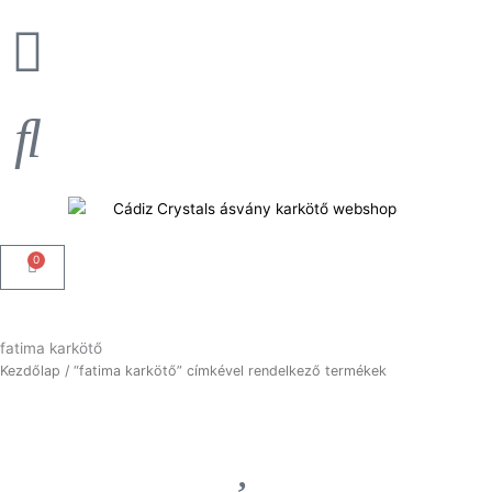
Skip
to
content
0
Kosár
fatima karkötő
Kezdőlap
/ “fatima karkötő” címkével rendelkező termékek