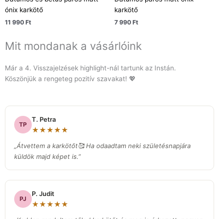
ónix karkötő
karkötő
11 990
Ft
7 990
Ft
Mit mondanak a vásárlóink
Már a 4. Visszajelzések highlight-nál tartunk az Instán.
Köszönjük a rengeteg pozitív szavakat! 💖
T. Petra
TP
★★★★★
„Átvettem a karkötőt🥰 Ha odaadtam neki születésnapjára
küldök majd képet is.”
P. Judit
PJ
★★★★★