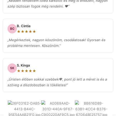
„Kedden rendeltem tőled karkötőt és meg is érkezett, nagyon
szép biztosan fogok még rendelni. ❤️”
B. Cintia
BC
★★★★★
„Megérkeztek, nagyon köszönöm, csodálatosak! Gyorsan és
probléma mentesen. Köszönöm.”
S. Kinga
SK
★★★★★
„Úristen élőben sokkal szebbek💖, pont jó lett a méret is és a
szöveg a díszdobozban is tökéletes!”