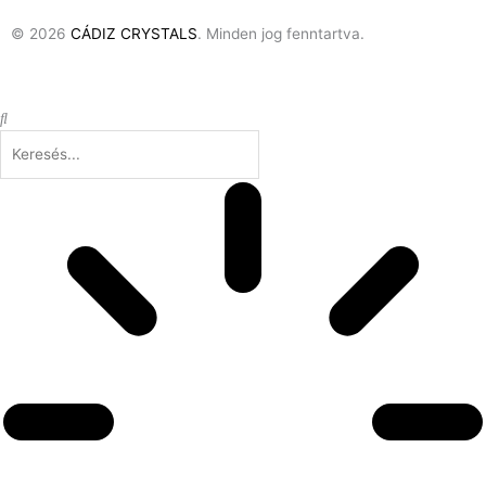
© 2026
CÁDIZ CRYSTALS
. Minden jog fenntartva.
Keresés