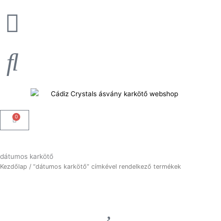
Skip
to
content
0
Kosár
dátumos karkötő
Kezdőlap
/ “dátumos karkötő” címkével rendelkező termékek