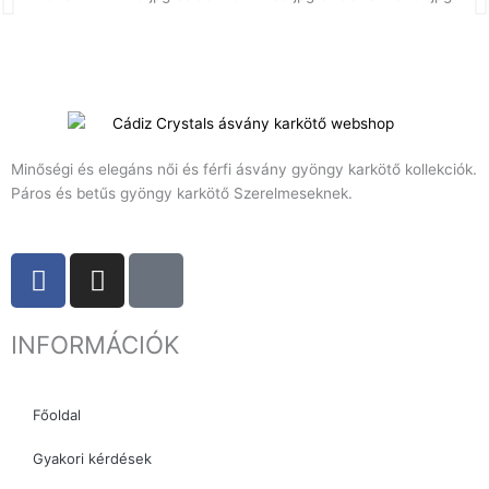
Minőségi és elegáns női és férfi ásvány gyöngy karkötő kollekciók.
Páros és betűs gyöngy karkötő Szerelmeseknek.
F
I
T
a
n
i
c
s
k
INFORMÁCIÓK
e
t
t
b
a
o
o
g
k
Főoldal
o
r
k
a
Gyakori kérdések
m