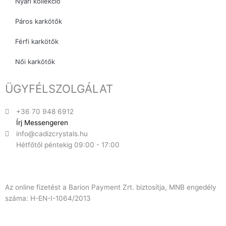
Nyári kollekció
Páros karkötők
Férfi karkötők
Női karkötők
ÜGYFÉLSZOLGÁLAT
+36 70 948 6912
Írj Messengeren
info@cadizcrystals.hu
Hétfőtől péntekig 09:00 - 17:00
Az online fizetést a Barion Payment Zrt. biztosítja, MNB engedély
száma: H-EN-I-1064/2013