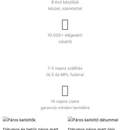
8 éve készítjük
kézzel, szeretettel
10.000+ elégedett
vásárló
1–3 napos szállítás
GLS és MPL futárral
14 napos csere
garancia minden termékre
Dátumos és betűs páros matt
Dátumos páros matt ónix