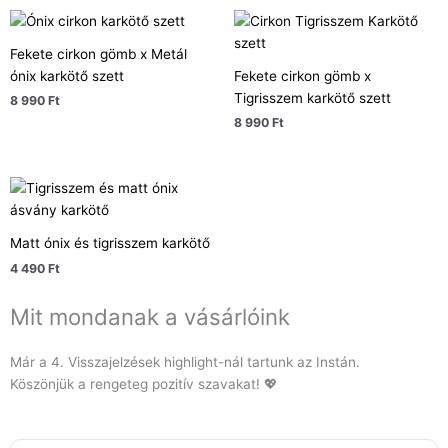
Fekete cirkon gömb x Metál
ónix karkötő szett
Fekete cirkon gömb x
Tigrisszem karkötő szett
8 990
Ft
8 990
Ft
Matt ónix és tigrisszem karkötő
4 490
Ft
Mit mondanak a vásárlóink
Már a 4. Visszajelzések highlight-nál tartunk az Instán.
Köszönjük a rengeteg pozitív szavakat! 💖