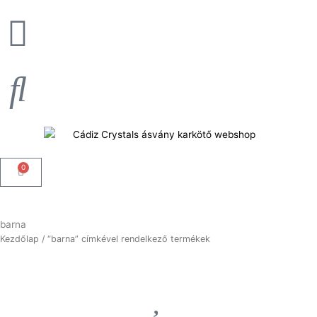
Skip
to
content
0
Kosár
barna
Kezdőlap
/ “barna” címkével rendelkező termékek