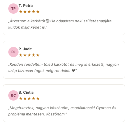
T. Petra
TP
★★★★★
„Átvettem a karkötőt🥰 Ha odaadtam neki születésnapjára
küldök majd képet is.”
P. Judit
PJ
★★★★★
„Kedden rendeltem tőled karkötőt és meg is érkezett, nagyon
szép biztosan fogok még rendelni. ❤️”
B. Cintia
BC
★★★★★
„Megérkeztek, nagyon köszönöm, csodálatosak! Gyorsan és
probléma mentesen. Köszönöm.”