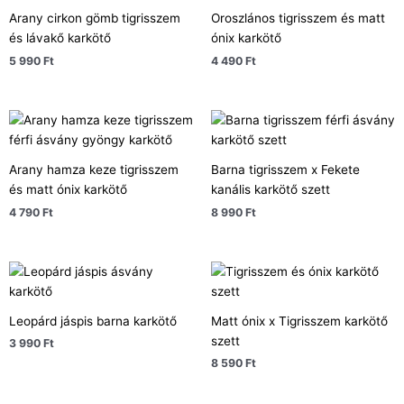
Arany cirkon gömb tigrisszem
Oroszlános tigrisszem és matt
és lávakő karkötő
ónix karkötő
5 990
Ft
4 490
Ft
Arany hamza keze tigrisszem
Barna tigrisszem x Fekete
és matt ónix karkötő
kanális karkötő szett
4 790
Ft
8 990
Ft
Leopárd jáspis barna karkötő
Matt ónix x Tigrisszem karkötő
szett
3 990
Ft
8 590
Ft