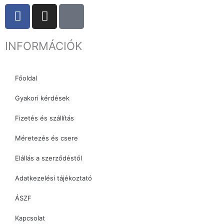
F
I
T
a
n
i
c
s
k
INFORMÁCIÓK
e
t
t
b
a
o
o
g
k
Főoldal
o
r
k
a
Gyakori kérdések
m
Fizetés és szállítás
Méretezés és csere
Elállás a szerződéstől
Adatkezelési tájékoztató
ÁSZF
Kapcsolat