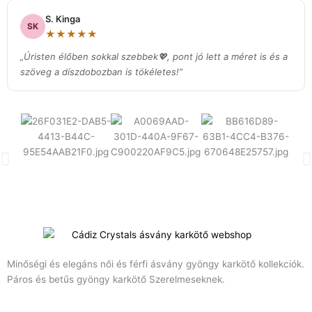
S. Kinga
SK
★★★★★
„Úristen élőben sokkal szebbek💖, pont jó lett a méret is és a
szöveg a díszdobozban is tökéletes!”
Minőségi és elegáns női és férfi ásvány gyöngy karkötő kollekciók.
Páros és betűs gyöngy karkötő Szerelmeseknek.