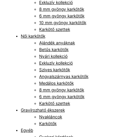
Exkluzív kollekció
8 mm gyöngy karkötők
6 mm gyöngy karkötők
10 mm gyöngy karkötők
Karkötő szettek
Női karkötők
Ajándék anyáknak
Betűs karkötők
Nyári kollekció
Exkluzív kollekció
Szives karkötők
Angyalszárnyas karkötők
Medálos karkötők
8 mm gyöngy karkötők
6 mm gyöngy karkötők
Karkötő szettek
Gravírozható ékszerek
Nyakláncok
Karkötők
Egyéb