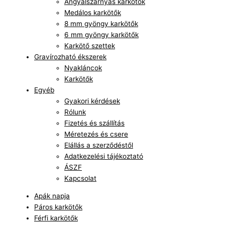
Angyalszárnyas karkötők
Medálos karkötők
8 mm gyöngy karkötők
6 mm gyöngy karkötők
Karkötő szettek
Gravírozható ékszerek
Nyakláncok
Karkötők
Egyéb
Gyakori kérdések
Rólunk
Fizetés és szállítás
Méretezés és csere
Elállás a szerződéstől
Adatkezelési tájékoztató
ÁSZF
Kapcsolat
Apák napja
Páros karkötők
Férfi karkötők