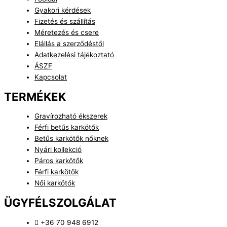
Gyakori kérdések
Fizetés és szállítás
Méretezés és csere
Elállás a szerződéstől
Adatkezelési tájékoztató
ÁSZF
Kapcsolat
TERMÉKEK
Gravírozható ékszerek
Férfi betűs karkötők
Betűs karkötők nőknek
Nyári kollekció
Páros karkötők
Férfi karkötők
Női karkötők
ÜGYFÉLSZOLGÁLAT
+36 70 948 6912