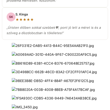
probléma mentesen. Köszönöm.”
S. Kinga
SK
★★★★★
„Úristen élőben sokkal szebbek💖, pont jó lett a méret is és a
szöveg a díszdobozban is tökéletes!”