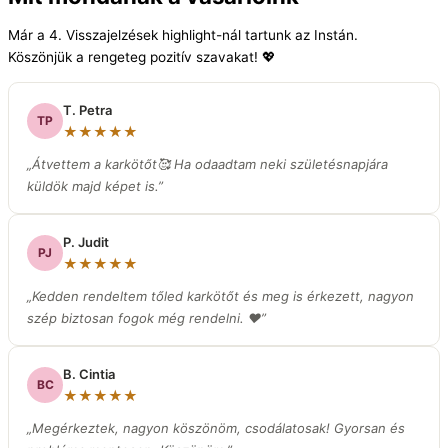
Már a 4. Visszajelzések highlight-nál tartunk az Instán.
Köszönjük a rengeteg pozitív szavakat! 💖
T. Petra
TP
★★★★★
„Átvettem a karkötőt🥰 Ha odaadtam neki születésnapjára
küldök majd képet is.”
P. Judit
PJ
★★★★★
„Kedden rendeltem tőled karkötőt és meg is érkezett, nagyon
szép biztosan fogok még rendelni. ❤️”
B. Cintia
BC
★★★★★
„Megérkeztek, nagyon köszönöm, csodálatosak! Gyorsan és