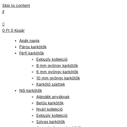
Skip to content
0
Ft
0
Kosár
Apák napja
Páros karkötők
Férfi karkötők
Exkluzív kollekció
8 mm gyöngy karkötők
6 mm gyöngy karkötők
10 mm gyöngy karkötők
Karkötő szettek
Női karkötők
Ajándék anyáknak
Betűs karkötők
Nyári kollekció
Exkluzív kollekció
Szives karkötők