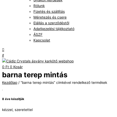
Gyakori kérdések
Rólunk
Fizetés és szállítás
Méretezés és csere
Elállás a szerződéstől
Adatkezelési tájékoztató
ÁSZF
Kapcsolat
0
Ft
0
Kosár
barna terep mintás
Kezdőlap
/ “barna terep mintás” címkével rendelkező termékek
8 éve készítjük
kézzel, szeretettel