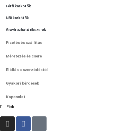
Férfi karkötők
Női karkötők
Gravírozható ékszerek
Fizetés és szállítás
Méretezés és csere
Elállás a szerződéstől
Gyakori kérdések
Kapcsolat
Fiók
I
F
T
n
a
i