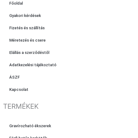
Főoldal
o
r
k
a
Gyakori kérdések
m
Fizetés és szállítás
Méretezés és csere
Elállás a szerződéstől
Adatkezelési tájékoztató
ÁSZF
Kapcsolat
TERMÉKEK
Gravírozható ékszerek