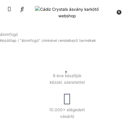
Skip
to
Kos
0
content
álomfogó
Kezdőlap
/ “álomfogó” címkével rendelkező termékek
8 éve készítjük
kézzel, szeretettel
10.000+ elégedett
vásárló