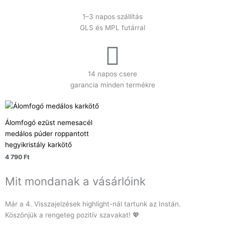
1–3 napos szállítás
GLS és MPL futárral
14 napos csere
garancia minden termékre
Álomfogó ezüst nemesacél
medálos púder roppantott
hegyikristály karkötő
4 790
Ft
Mit mondanak a vásárlóink
Már a 4. Visszajelzések highlight-nál tartunk az Instán.
Köszönjük a rengeteg pozitív szavakat! 💖