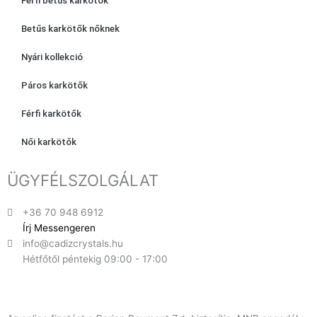
Férfi betűs karkötők
Betűs karkötők nőknek
Nyári kollekció
Páros karkötők
Férfi karkötők
Női karkötők
ÜGYFÉLSZOLGÁLAT
+36 70 948 6912
Írj Messengeren
info@cadizcrystals.hu
Hétfőtől péntekig 09:00 - 17:00