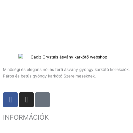
Minőségi és elegáns női és férfi ásvány gyöngy karkötő kollekciók.
Páros és betűs gyöngy karkötő Szerelmeseknek.
F
I
T
a
n
i
c
s
k
INFORMÁCIÓK
e
t
t
b
a
o
o
g
k