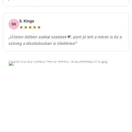
S. Kinga
SK
★★★★★
„Úristen élőben sokkal szebbek💖, pont jó lett a méret is és a
szöveg a díszdobozban is tökéletes!”