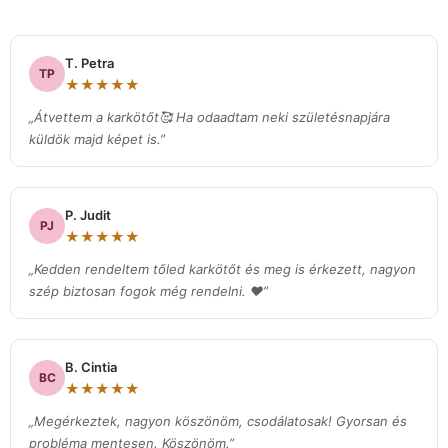
T. Petra
TP
★★★★★
„Átvettem a karkötőt🥰 Ha odaadtam neki születésnapjára
küldök majd képet is.”
P. Judit
PJ
★★★★★
„Kedden rendeltem tőled karkötőt és meg is érkezett, nagyon
szép biztosan fogok még rendelni. ❤️”
B. Cintia
BC
★★★★★
„Megérkeztek, nagyon köszönöm, csodálatosak! Gyorsan és
probléma mentesen. Köszönöm.”