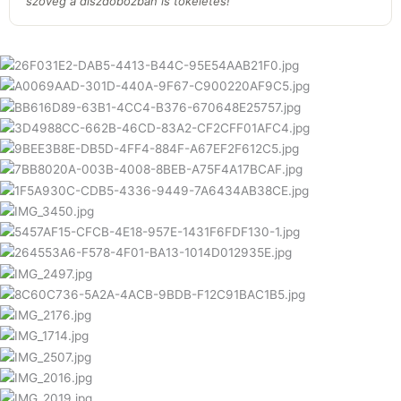
szöveg a díszdobozban is tökéletes!”