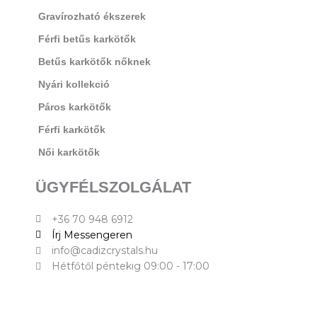
m
Gravírozható ékszerek
Férfi betűs karkötők
Betűs karkötők nőknek
Nyári kollekció
Páros karkötők
Férfi karkötők
Női karkötők
ÜGYFÉLSZOLGÁLAT
+36 70 948 6912
Írj Messengeren
info@cadizcrystals.hu
Hétfőtől péntekig 09:00 - 17:00