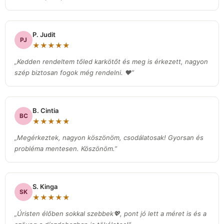
P. Judit
PJ
★★★★★
„Kedden rendeltem tőled karkötőt és meg is érkezett, nagyon
szép biztosan fogok még rendelni. ❤️”
B. Cintia
BC
★★★★★
„Megérkeztek, nagyon köszönöm, csodálatosak! Gyorsan és
probléma mentesen. Köszönöm.”
S. Kinga
SK
★★★★★
„Úristen élőben sokkal szebbek💖, pont jó lett a méret is és a