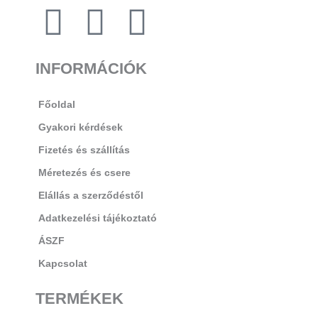
F
I
T
INFORMÁCIÓK
a
n
i
c
s
k
Főoldal
Gyakori kérdések
e
t
t
Fizetés és szállítás
Méretezés és csere
b
a
o
Elállás a szerződéstől
o
g
k
Adatkezelési tájékoztató
ÁSZF
o
r
Kapcsolat
k
a
TERMÉKEK