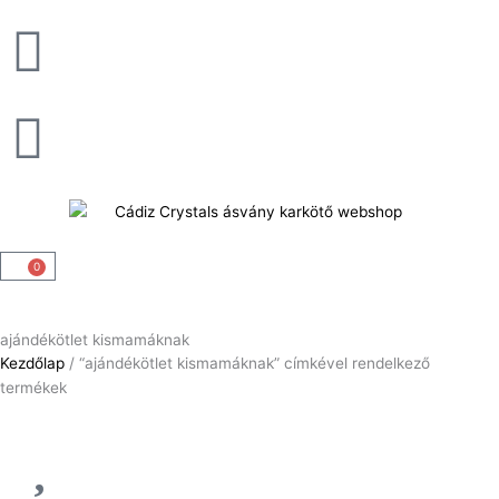
Skip
to
content
0
Kosár
ajándékötlet kismamáknak
Kezdőlap
/ “ajándékötlet kismamáknak” címkével rendelkező
termékek