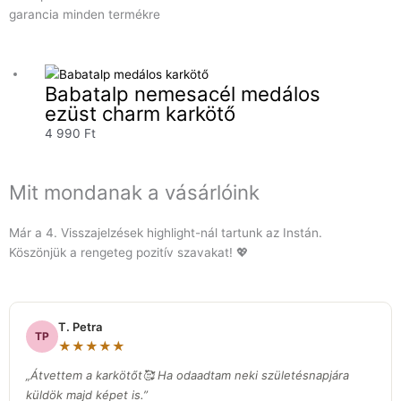
garancia minden termékre
Babatalp nemesacél medálos
ezüst charm karkötő
4 990
Ft
Mit mondanak a vásárlóink
Már a 4. Visszajelzések highlight-nál tartunk az Instán.
Köszönjük a rengeteg pozitív szavakat! 💖
T. Petra
TP
★★★★★
„Átvettem a karkötőt🥰 Ha odaadtam neki születésnapjára
küldök majd képet is.”