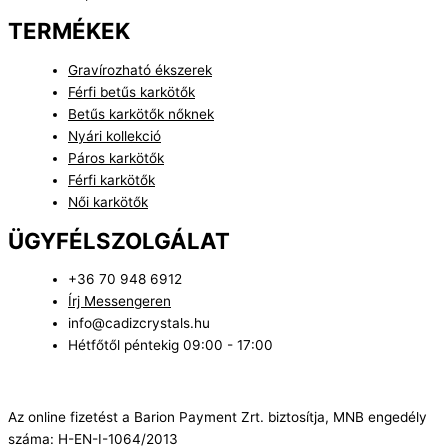
TERMÉKEK
Gravírozható ékszerek
Férfi betűs karkötők
Betűs karkötők nőknek
Nyári kollekció
Páros karkötők
Férfi karkötők
Női karkötők
ÜGYFÉLSZOLGÁLAT
+36 70 948 6912
Írj Messengeren
info@cadizcrystals.hu
Hétfőtől péntekig 09:00 - 17:00
Az online fizetést a Barion Payment Zrt. biztosítja, MNB engedély
száma: H-EN-I-1064/2013