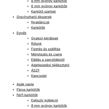
8 mm gyöngy karkötők
6 mm gyöngy karkötők
Karkötő szettek
Gravírozható ékszerek
Nyakláncok
Karkötők
Egyéb
Gyakori kérdések
Rólunk
Fizetés és szállítás
Méretezés és csere
Elállás a szerződéstől
Adatkezelési tájékoztató
ÁSZF
Kapcsolat
Apák napja
Páros karkötők
Férfi karkötők
Exkluzív kollekció
8 mm gyöngy karkötők