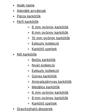
Apák napja
Ajándék anyáknak
Páros karkötők
Férfi karkötők
6 mm gyöngy karkötők
8 mm gyöngy karkötők
10 mm gyöngy karkötők
Exkluzív kollekció
Karkötő szettek
Női karkötők
Betűs karkötők
Nyári kollekció
Exkluzív kollekció
Szives karkötők
Angyalszárnyas karkötők
Medálos karkötők
6 mm gyöngy karkötők
8 mm gyöngy karkötők
Karkötő szettek
Gravírozható ékszerek