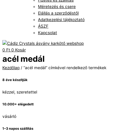
Fizetés és szállítás
Méretezés és csere
Elállás a szerződéstől
Adatkezelési tájékoztató
ÁSZF
Kapcsolat
0
Ft
0
Kosár
acél medál
Kezdőlap
/ “acél medál” címkével rendelkező termékek
8 éve készítjük
kézzel, szeretettel
10.000+ elégedett
vásárló
1–3 napos szállítás