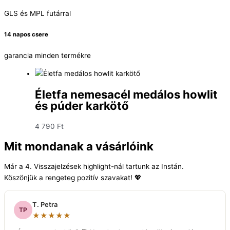
GLS és MPL futárral
14 napos csere
garancia minden termékre
Életfa nemesacél medálos howlit
és púder karkötő
4 790
Ft
Mit mondanak a vásárlóink
Már a 4. Visszajelzések highlight-nál tartunk az Instán.
Köszönjük a rengeteg pozitív szavakat! 💖
T. Petra
TP
★★★★★