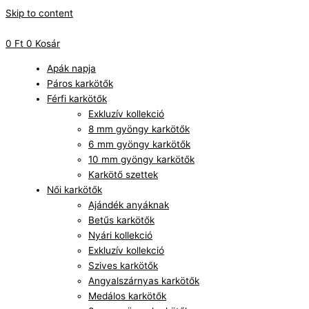
Skip to content
0
Ft
0
Kosár
Apák napja
Páros karkötők
Férfi karkötők
Exkluzív kollekció
8 mm gyöngy karkötők
6 mm gyöngy karkötők
10 mm gyöngy karkötők
Karkötő szettek
Női karkötők
Ajándék anyáknak
Betűs karkötők
Nyári kollekció
Exkluzív kollekció
Szives karkötők
Angyalszárnyas karkötők
Medálos karkötők