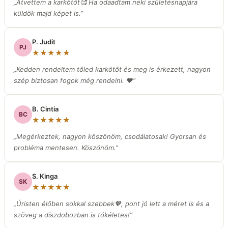
„Átvettem a karkötőt🥰 Ha odaadtam neki születésnapjára
küldök majd képet is.”
P. Judit
PJ
★★★★★
„Kedden rendeltem tőled karkötőt és meg is érkezett, nagyon
szép biztosan fogok még rendelni. ❤️”
B. Cintia
BC
★★★★★
„Megérkeztek, nagyon köszönöm, csodálatosak! Gyorsan és
probléma mentesen. Köszönöm.”
S. Kinga
SK
★★★★★
„Úristen élőben sokkal szebbek💖, pont jó lett a méret is és a
szöveg a díszdobozban is tökéletes!”