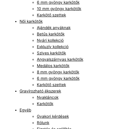
6 mm gyöngy karkötők
10 mm gyöngy karkötők
Karkötő szettek
Női karkötők
Ajándék anyáknak
Betűs karkötők
Nyári kollekció
Exkluzív kollekció
Szives karkötők
Angyalszárnyas karkötők
Medálos karkötők
8 mm gyöngy karkötők
6 mm gyöngy karkötők
Karkötő szettek
Gravírozható ékszerek
Nyakláncok
Karkötők
Egyéb
Gyakori kérdések
Rólunk